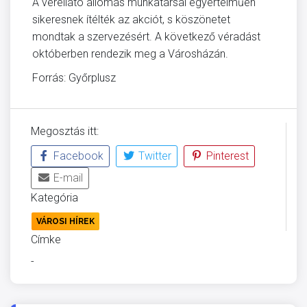
A vérellátó állomás munkatársai egyértelműen
sikeresnek ítélték az akciót, s köszönetet
mondtak a szervezésért. A következő véradást
októberben rendezik meg a Városházán.
Forrás: Győrplusz
Megosztás itt:
Facebook
Twitter
Pinterest
E-mail
Kategória
VÁROSI HÍREK
Címke
-