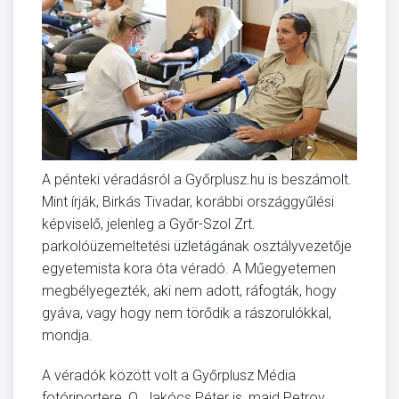
A pénteki véradásról a Győrplusz.hu is beszámolt.
Mint írják, Birkás Tivadar, korábbi országgyűlési
képviselő, jelenleg a Győr-Szol Zrt.
parkolóüzemeltetési üzletágának osztályvezetője
egyetemista kora óta véradó. A Műegyetemen
megbélyegezték, aki nem adott, ráfogták, hogy
gyáva, vagy hogy nem törődik a rászorulókkal,
mondja.
A véradók között volt a Győrplusz Média
fotóriportere, O. Jakócs Péter is, majd Petrov