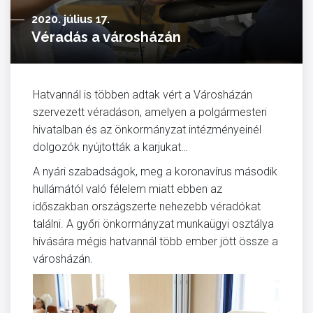
2020. július 17.
Véradás a városházán
Hatvannál is többen adtak vért a Városházán
szervezett véradáson, amelyen a polgármesteri
hivatalban és az önkormányzat intézményeinél
dolgozók nyújtották a karjukat…
A nyári szabadságok, meg a koronavírus második
hullámától való félelem miatt ebben az
időszakban országszerte nehezebb véradókat
találni. A győri önkormányzat munkaügyi osztálya
hívására mégis hatvannál több ember jött össze a
városházán.