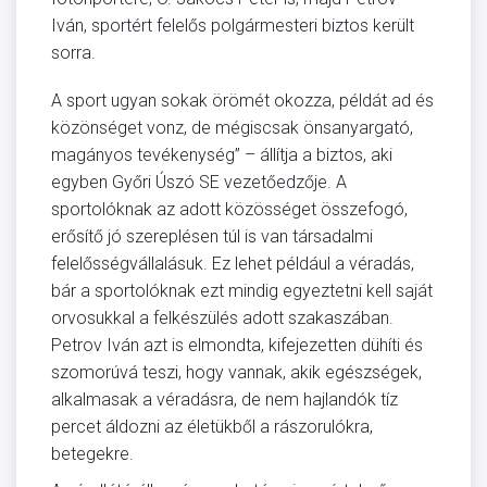
Iván, sportért felelős polgármesteri biztos került
sorra.
A sport ugyan sokak örömét okozza, példát ad és
közönséget vonz, de mégiscsak önsanyargató,
magányos tevékenység” – állítja a biztos, aki
egyben Győri Úszó SE vezetőedzője. A
sportolóknak az adott közösséget összefogó,
erősítő jó szereplésen túl is van társadalmi
felelősségvállalásuk. Ez lehet például a véradás,
bár a sportolóknak ezt mindig egyeztetni kell saját
orvosukkal a felkészülés adott szakaszában.
Petrov Iván azt is elmondta, kifejezetten dühíti és
szomorúvá teszi, hogy vannak, akik egészségek,
alkalmasak a véradásra, de nem hajlandók tíz
percet áldozni az életükből a rászorulókra,
betegekre.