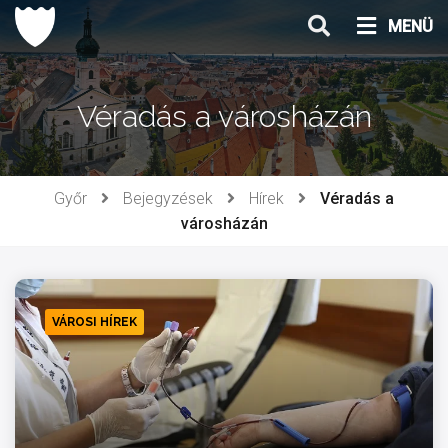
Ugrás
MENÜ
a
tartalomhoz
Véradás a városházán
Győr
Bejegyzések
Hírek
Véradás a
városházán
VÁROSI HÍREK