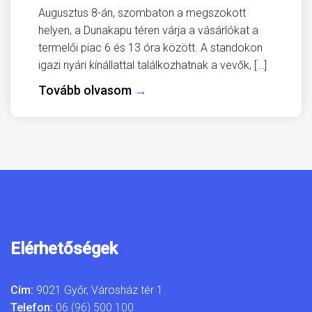
Augusztus 8-án, szombaton a megszokott
helyen, a Dunakapu téren várja a vásárlókat a
termelői piac 6 és 13 óra között. A standokon
igazi nyári kínállattal találkozhatnak a vevők, […]
Tovább olvasom
→
Elérhetőségek
Cím:
9021 Győr, Városház tér 1.
Telefon:
06 (96) 500 100