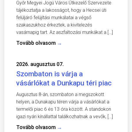
Győr Megyei Jogú Város Útkezelő Szervezete
tájékoztatja a lakosságot, hogy a Hecsei úti
felüljáró felújítási munkálatai a végső
szakaszukhoz érkeztek, a kivitelezés
vasárnapig tart. Az aszfaltozási munkákat a […]
Tovább olvasom
→
2026. augusztus 07.
Szombaton is várja a
vásárlókat a Dunkapu téri piac
Augusztus 8-án, szombaton a megszokott
helyen, a Dunakapu téren várja a vásárlókat a
termelői piac 6 és 13 óra között. A standokon
igazi nyári kínállattal találkozhatnak a vevők, […]
Tovább olvasom
→