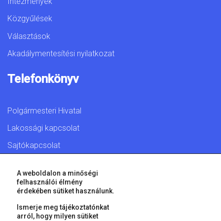
Intézmények
Közgyűlések
Választások
Akadálymentesítési nyilatkozat
Telefonkönyv
Polgármesteri Hivatal
Lakossági kapcsolat
Sajtókapcsolat
A weboldalon a minőségi
felhasználói élmény
érdekében sütiket használunk.
© 2026 Győr Megyei Jogú Város • Minden jog fenntartva!
Ismerje meg tájékoztatónkat
arról, hogy milyen sütiket