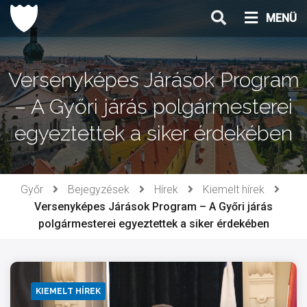
Ugrás
MENÜ
a
tartalomhoz
Versenyképes Járások Program
– A Győri járás polgármesterei
egyeztettek a siker érdekében
Győr
Bejegyzések
Hírek
Kiemelt hírek
Versenyképes Járások Program – A Győri járás
polgármesterei egyeztettek a siker érdekében
KIEMELT HÍREK