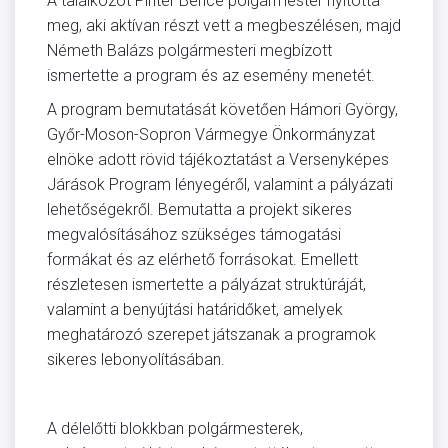
A találkozót Pintér Bence polgármester nyitotta
meg, aki aktívan részt vett a megbeszélésen, majd
Németh Balázs polgármesteri megbízott
ismertette a program és az esemény menetét.
A program bemutatását követően Hámori György,
Győr-Moson-Sopron Vármegye Önkormányzat
elnöke adott rövid tájékoztatást a Versenyképes
Járások Program lényegéről, valamint a pályázati
lehetőségekről. Bemutatta a projekt sikeres
megvalósításához szükséges támogatási
formákat és az elérhető forrásokat. Emellett
részletesen ismertette a pályázat struktúráját,
valamint a benyújtási határidőket, amelyek
meghatározó szerepet játszanak a programok
sikeres lebonyolításában.
A délelőtti blokkban polgármesterek,