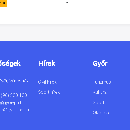
-
REK
őségek
Hírek
Győr
yőr, Városház
Civil hírek
Turizmus
Sport hírek
Kultúra
 (96) 500 100
Sport
@gyor-ph.hu
er@gyor-ph.hu
Oktatás