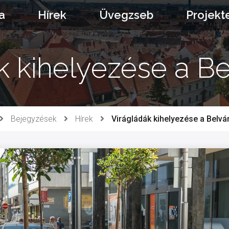
a
Hírek
Üvegzseb
Projekt
k kihelyezése a B
Bejegyzések
Hírek
Virágládák kihelyezése a Belv