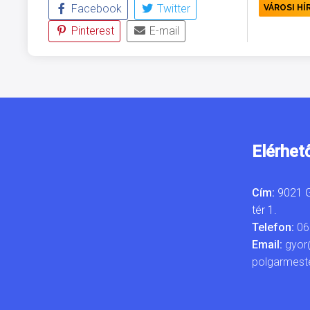
Facebook
Twitter
VÁROSI HÍ
Pinterest
E-mail
Elérhet
Cím:
9021 G
tér 1.
Telefon:
06
Email:
gyor
polgarmest