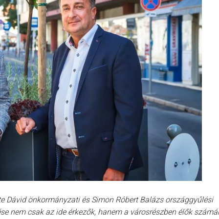
ete Dávid önkormányzati és Simon Róbert Balázs országgyűlési
tése nem csak az ide érkezők, hanem a városrészben élők számá