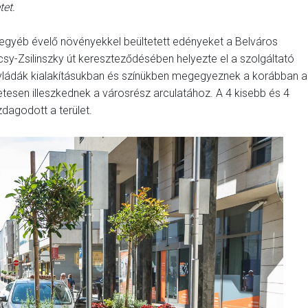
etet.
 egyéb évelő növényekkel beültetett edényeket a Belváros
csy-Zsilinszky út kereszteződésében helyezte el a szolgáltató
nyládák kialakításukban és színükben megegyeznek a korábban a
életesen illeszkednek a városrész arculatához. A 4 kisebb és 4
dagodott a terület.