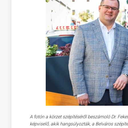
A fotón a körzet szépítéséről beszámoló Dr. Fek
képviselő, akik hangsúlyozták, a Belváros szépí