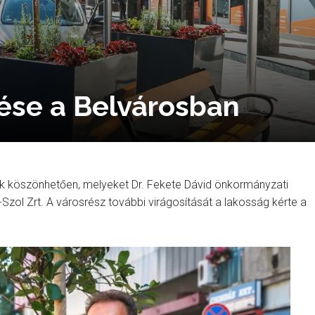
zése a Belvárosban
ak köszönhetően, melyeket Dr. Fekete Dávid önkormányzati
zol Zrt. A városrész további virágosítását a lakosság kérte a