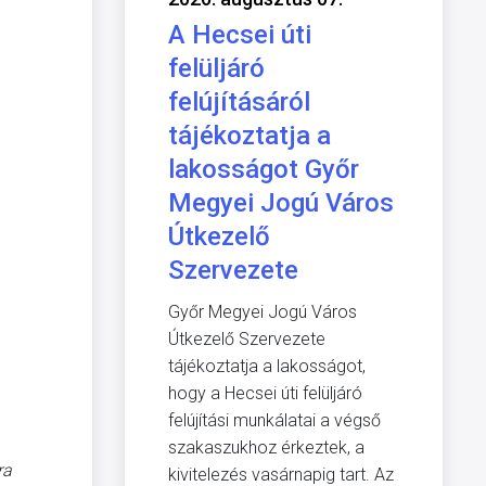
A Hecsei úti
felüljáró
felújításáról
tájékoztatja a
lakosságot Győr
Megyei Jogú Város
Útkezelő
Szervezete
Győr Megyei Jogú Város
Útkezelő Szervezete
tájékoztatja a lakosságot,
hogy a Hecsei úti felüljáró
felújítási munkálatai a végső
szakaszukhoz érkeztek, a
ra
kivitelezés vasárnapig tart. Az