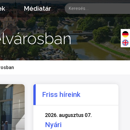
ek
Médiatár
elvárosban
árosban
Friss híreink
2026. augusztus 07.
Nyári