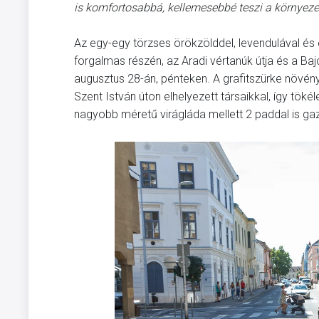
is komfortosabbá, kellemesebbé teszi a környez
Az egy-egy törzses örökzölddel, levendulával és
forgalmas részén, az Aradi vértanúk útja és a Baj
augusztus 28-án, pénteken. A grafitszürke növé
Szent István úton elhelyezett társaikkal, így tök
nagyobb méretű virágláda mellett 2 paddal is gaz