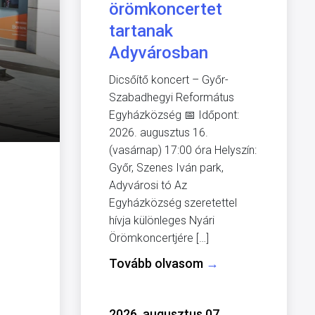
örömkoncertet
tartanak
Adyvárosban
Dicsőítő koncert – Győr-
Szabadhegyi Református
Egyházközség 📅 Időpont:
2026. augusztus 16.
(vasárnap) 17:00 óra Helyszín:
Győr, Szenes Iván park,
Adyvárosi tó Az
Egyházközség szeretettel
hívja különleges Nyári
Örömkoncertjére […]
Tovább olvasom
→
2026. augusztus 07.