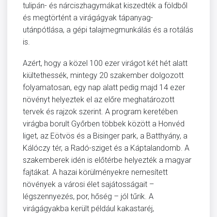
tulipán- és nárciszhagymákat kiszedték a földből
és megtörtént a virágágyak tápanyag-
utánpótlása, a gépi talajmegmunkálás és a rotálás
is.
Azért, hogy a közel 100 ezer virágot két hét alatt
kiültethessék, mintegy 20 szakember dolgozott
folyamatosan, egy nap alatt pedig majd 14 ezer
növényt helyeztek el az előre meghatározott
tervek és rajzok szerint. A program keretében
virágba borult Győrben többek között a Honvéd
liget, az Eötvös és a Bisinger park, a Batthyány, a
Kálóczy tér, a Radó-sziget és a Káptalandomb. A
szakemberek idén is előtérbe helyezték a magyar
fajtákat. A hazai körülményekre nemesített
növények a városi élet sajátosságait –
légszennyezés, por, hőség – jól tűrik. A
virágágyakba került például kakastaréj,