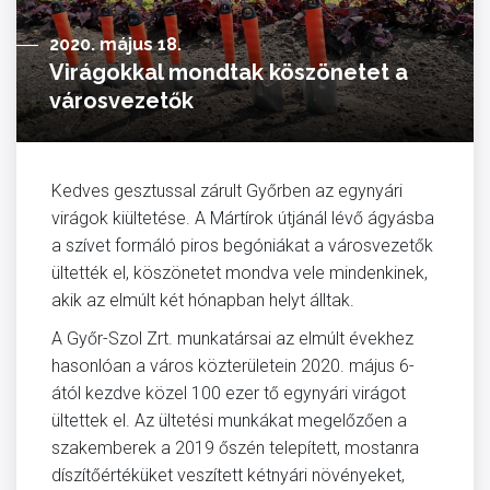
2020. május 18.
Virágokkal mondtak köszönetet a
városvezetők
Kedves gesztussal zárult Győrben az egynyári
virágok kiültetése. A Mártírok útjánál lévő ágyásba
a szívet formáló piros begóniákat a városvezetők
ültették el, köszönetet mondva vele mindenkinek,
akik az elmúlt két hónapban helyt álltak.
A Győr-Szol Zrt. munkatársai az elmúlt évekhez
hasonlóan a város közterületein 2020. május 6-
ától kezdve közel 100 ezer tő egynyári virágot
ültettek el. Az ültetési munkákat megelőzően a
szakemberek a 2019 őszén telepített, mostanra
díszítőértéküket veszített kétnyári növényeket,