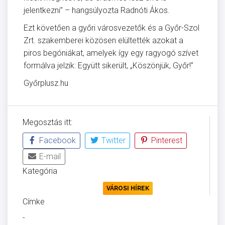
jelentkezni” – hangsúlyozta Radnóti Ákos.
Ezt követően a győri városvezetők és a Győr-Szol
Zrt. szakemberei közösen elültették azokat a
piros begóniákat, amelyek így egy ragyogó szívet
formálva jelzik: Együtt sikerült, „Köszönjük, Győr!”
Győrplusz.hu
Megosztás itt:
Facebook
Twitter
Pinterest
E-mail
Kategória
KÖRNYEZETVÉDELEM
VÁROSI HÍREK
Címke
-