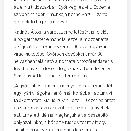
az elmúlt időszakban Győr véghez vitt. Ebben a
szívben mindenki munkája benne van!” – zárta
gondolatait a polgármester.
Radnóti Ákos, a városüzemeltetésért is felelős
alpolgármester elmondta, ezzel a mozzanattal
befejeződött a városszerte 100 ezer egynyári
virág kiültetése. Győrben egyébként már 30
helyszínen található automata öntözőrendszer, s
továbbiak kiépítésén dolgoznak a Bem téren és a
Szigethy Attila út melletti területen is.
„A győri lakosok idén is igényelhetnek a várostól
egynyári virágokat, erről már korábban adtunk ki
tájékoztatást. Május 26-án közel 10 ezer palántát
osztunk szét azok között, akik előre igényelték
azt. Emellett idén is megtartjuk a városszépítő
pályázatunkat, s bár az vírushelyzet miatt egy
kicsit megkésve, de érdemes lesz erre is