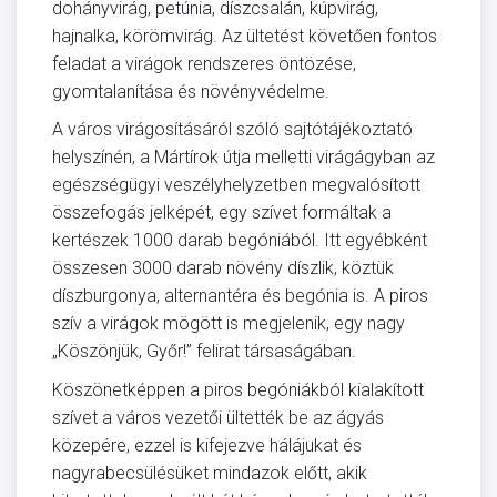
dohányvirág, petúnia, díszcsalán, kúpvirág,
hajnalka, körömvirág. Az ültetést követően fontos
feladat a virágok rendszeres öntözése,
gyomtalanítása és növényvédelme.
A város virágosításáról szóló sajtótájékoztató
helyszínén, a Mártírok útja melletti virágágyban az
egészségügyi veszélyhelyzetben megvalósított
összefogás jelképét, egy szívet formáltak a
kertészek 1000 darab begóniából. Itt egyébként
összesen 3000 darab növény díszlik, köztük
díszburgonya, alternantéra és begónia is. A piros
szív a virágok mögött is megjelenik, egy nagy
„Köszönjük, Győr!” felirat társaságában.
Köszönetképpen a piros begóniákból kialakított
szívet a város vezetői ültették be az ágyás
közepére, ezzel is kifejezve hálájukat és
nagyrabecsülésüket mindazok előtt, akik