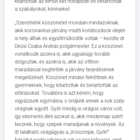
kitartottak az elmúlt két hónapban és betartották
a szabályokat, kéréseket.
„Szeretnénk köszönetet mondani mindazoknak,
akik koronavírus-járvány miatti korlátozások idején
is hely álltak és együttműködők voltak – kezdte dr.
Dézsi Csaba András polgármester. Ez a köszönet
vonatkozik azokra is, akik ugyanúgy tovább
dolgoztak, és azokra is, akik az otthon
maradással segítették a járvány terjedésének
megelőzését. Köszönet minden felnőttnek és
gyermeknek, hogy kitartottak és betartották az
előírásokat. Továbbra is azt kérem, hogy
vigyázzunk egymásra, s örüljünk ennek a sok szép
virágnak együtt. Győr mindig is virágos város volt,
így elismerés illeti azokat is, akik mindennap azért
tesznek, hogy szépek maradjanak a növények. Az
itt található virágágyás a „Köszönjük, Győr!”
felirattal pedig jelképezi azt az összefogást, amit