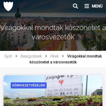
Ugrás
MENÜ
a
tartalomhoz
Virágokkal mondtak köszönetet a
városvezetők
Győr
Bejegyzések
Hírek
Virágokkal mondtak
köszönetet a városvezetők
KÖRNYEZETVÉDELEM