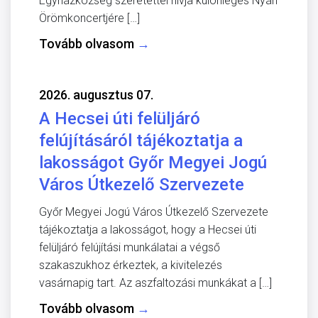
Egyházközség szeretettel hívja különleges Nyári
Örömkoncertjére […]
Tovább olvasom
→
2026. augusztus 07.
A Hecsei úti felüljáró
felújításáról tájékoztatja a
lakosságot Győr Megyei Jogú
Város Útkezelő Szervezete
Győr Megyei Jogú Város Útkezelő Szervezete
tájékoztatja a lakosságot, hogy a Hecsei úti
felüljáró felújítási munkálatai a végső
szakaszukhoz érkeztek, a kivitelezés
vasárnapig tart. Az aszfaltozási munkákat a […]
Tovább olvasom
→