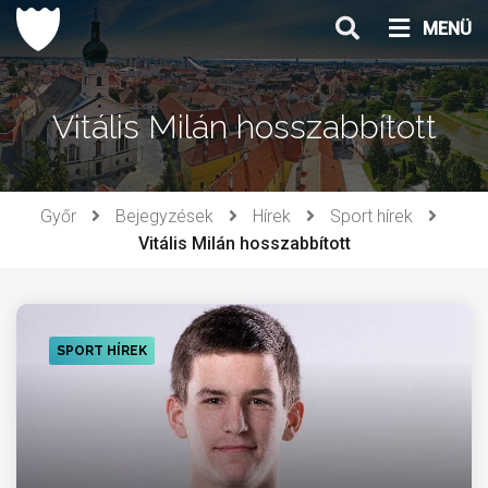
Ugrás
MENÜ
a
tartalomhoz
Vitális Milán hosszabbított
Győr
Bejegyzések
Hírek
Sport hírek
Vitális Milán hosszabbított
SPORT HÍREK