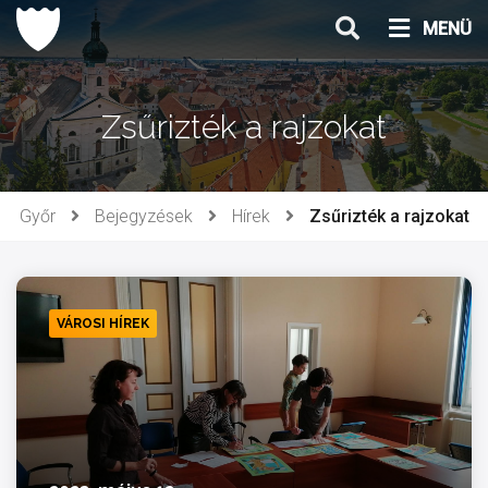
Ugrás
MENÜ
a
tartalomhoz
Zsűrizték a rajzokat
Győr
Bejegyzések
Hírek
Zsűrizték a rajzokat
VÁROSI HÍREK