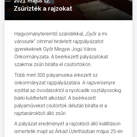
2023. május 12.
Zsűrizték a rajzokat
Hagyományteremtő szándékkal, „Győr a mi
városunk” címmel hirdetett rajzpályázatot
gyerekeknek Győr Megyei Jogú Város
Önkormányzata. A beérkezett pályázatokat
szakmai zsűri bírálta el csütörtökön.
Több mint 300 pályamunka érkezett sz
önkormányzat rajzpályázatára. A rajzversenyre
ezúttal az óvodásoktól a nyolcadik osztályosokig
bárki küldhetett alkotást. A beérkezett
pályaműveket csütörtök délután bírálta el a
rajztanárokból álló zsűri.
A pályázat eredményét a rajzokból álló kiállításon
ismertetik majd az Árkád Üzletházban május 25-én