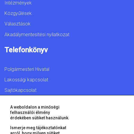
Intézmények
Közgyűlések
Választások
Akadálymentesítési nyilatkozat
Telefonkönyv
Polgármesteri Hivatal
Lakossági kapcsolat
Sajtókapcsolat
A weboldalon a minőségi
felhasználói élmény
érdekében sütiket használunk.
© 2026 Győr Megyei Jogú Város • Minden jog fenntartva!
Ismerje meg tájékoztatónkat
arról, hogy milyen sütiket