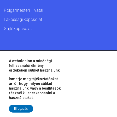
Polgármesteri Hivatal
Lakossági kapcsolat
Sajtókapcsolat
© 2026 Győr Megyei Jogú Város • Minden jog fenntartva!
A weboldalon a minőségi
felhasználói élmény
érdekében sütiket használunk.
Ismerje meg tájékoztatónkat
arról, hogy milyen sütiket
használunk, vagy a
beállítások
résznél ki lehet kapcsolni a
használatukat.
Elfogadás