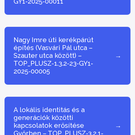
GY1-2025-00011
Nagy Imre úti kerékpárút
építés (Vasvári Pál utca –
Szauter utca között) –
→
TOP_PLUSZ-1.3.2-23-GY1-
2025-00005
A lokális identitás és a
generációk közötti
kapcsolatok erősítése
→
Győrben – TOP_PLUSZ-3.2.1-