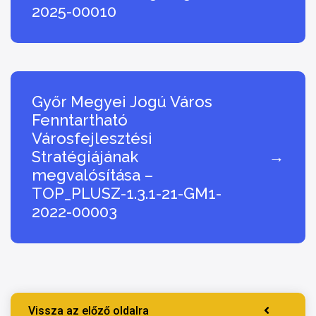
2025-00010
Győr Megyei Jogú Város
Fenntartható
Városfejlesztési
Stratégiájának
→
megvalósítása –
TOP_PLUSZ-1.3.1-21-GM1-
2022-00003
Vissza az előző oldalra