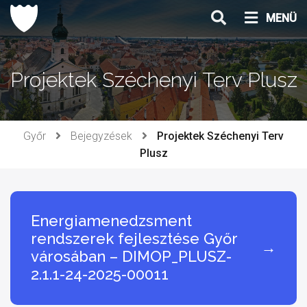
Ugrás
MENÜ
a
tartalomhoz
Projektek Széchenyi Terv Plusz
Győr
Bejegyzések
Projektek Széchenyi Terv
Plusz
Energiamenedzsment
rendszerek fejlesztése Győr
→
városában – DIMOP_PLUSZ-
2.1.1-24-2025-00011