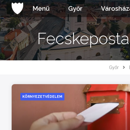
Ugrás
Menü
Győr
Városház
a
tartalomhoz
Fecskeposta
Győr
KÖRNYEZETVÉDELEM