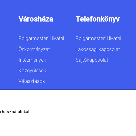
Városháza
Telefonkönyv
Polgármesteri Hivatal
Polgármesteri Hivatal
Önkormányzat
Lakossági kapcsolat
Intézmények
Sajtókapcsolat
Közgyűlések
Választások
Akadálymentesítési
nyilatkozat
a használatukat.