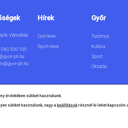
őségek
Hírek
Győr
yőr, Városház
Civil hírek
Turizmus
Sport hírek
Kultúra
 (96) 500 100
Sport
@gyor-ph.hu
er@gyor-ph.hu
Oktatás
ny érdekében sütiket használunk.
lyen sütiket használunk, vagy a
beállítások
résznél ki lehet kapcsolni 
© 2026 Győr Megyei Jogú Város • Minden jog fenntartva!