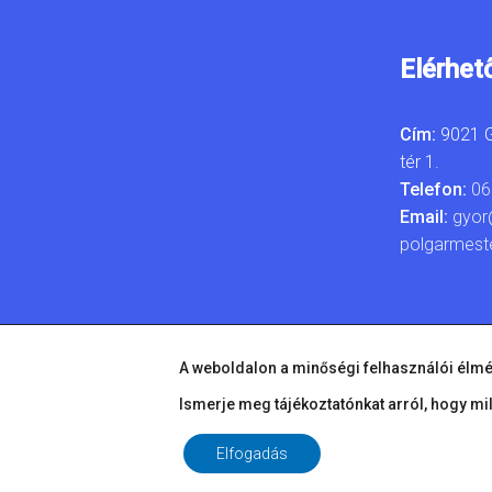
Elérhet
Cím:
9021 G
tér 1.
Telefon:
06
Email:
gyor
polgarmest
A weboldalon a minőségi felhasználói élmé
Ismerje meg tájékoztatónkat arról, hogy mi
Elfogadás