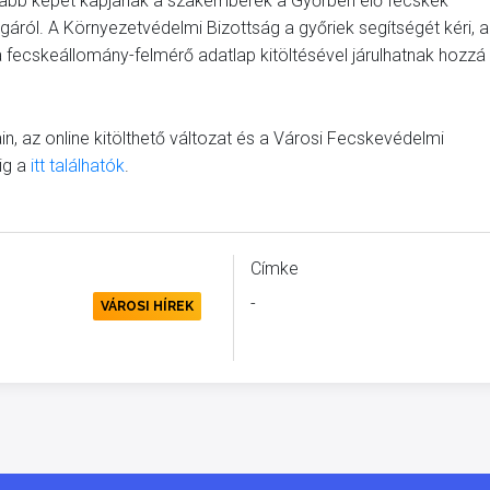
osabb képet kapjanak a szakemberek a Győrben élő fecskék
ágáról. A Környezetvédelmi Bizottság a győriek segítségét kéri, a
 fecskeállomány-felmérő adatlap kitöltésével járulhatnak hozzá
ain, az online kitölthető változat és a Városi Fecskevédelmi
ig a
itt találhatók
.
Címke
-
ETVÉDELEM
VÁROSI HÍREK