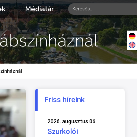
ek
Médiatár
ábszínháznál
zínháznál
Friss híreink
2026. augusztus 06.
Szurkolói