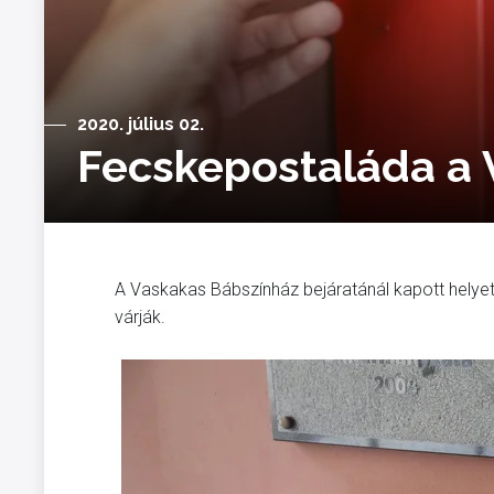
2020. július 02.
Fecskepostaláda a 
A Vaskakas Bábszínház bejáratánál kapott helye
várják.