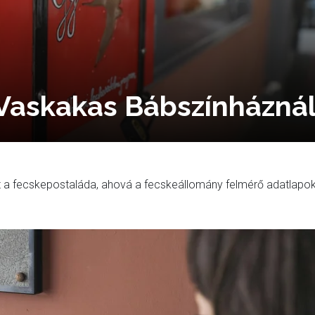
Vaskakas Bábszínházná
t a fecskepostaláda, ahová a fecskeállomány felmérő adatlapo