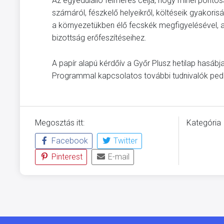
Az egyedülálló felmérés célja, hogy minél pont
számáról, fészkelő helyeikről, költéseik gyakoris
a környezetükben élő fecskék megfigyelésével, a
bizottság erőfeszítéseihez.
A papír alapú kérdőív a Győr Plusz hetilap hasábj
Programmal kapcsolatos további tudnivalók ped
Megosztás itt:
Kategória
Facebook
Twitter
KÖRNYEZ
Pinterest
E-mail