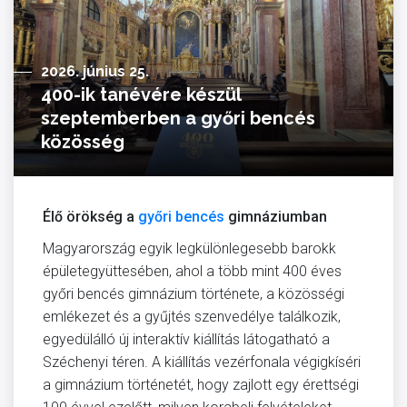
2026. június 25.
400-ik tanévére készül
szeptemberben a győri bencés
közösség
Élő örökség a
győri bencés
gimnáziumban
Magyarország egyik legkülönlegesebb barokk
épületegyüttesében, ahol a több mint 400 éves
győri bencés gimnázium története, a közösségi
emlékezet és a gyűjtés szenvedélye találkozik,
egyedülálló új interaktív kiállítás látogatható a
Széchenyi téren. A kiállítás vezérfonala végigkíséri
a gimnázium történetét, hogy zajlott egy érettségi