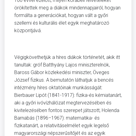
100 évvel ezelőtt, milyen korabeli felvételeket
örökítettek meg a diákok mindennapjairól, hogyan
formálta a generációkat, hogyan vált a győri
szellemi és kulturális élet egyik meghatározó
központjává.
Végigkövethetjük a híres diákok történetét, akik itt
tanultak: gróf Batthyány Lajos miniszterelnök,
Baross Gábor közlekedési miniszter, Öveges
József fizikus. A bemutatón láthatjuk a bencés
intézmény híres oktatóinak munkásságát:
Bierbauer Lipót (1841-1917): fizika-és kémiatanárt,
aki a győri ivóvízhálózat megtervezésében és
kivitelezésében fontos szerepet játszott, Holenda
Barnabás (1896–1967): matematika- és
fizikatanárt, a relativitáselmélet egyik legelső
magyarországi népszerűsítőjét és az egyik