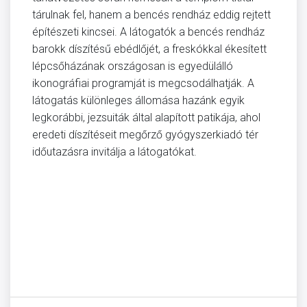
tárulnak fel, hanem a bencés rendház eddig rejtett
építészeti kincsei. A látogatók a bencés rendház
barokk díszítésű ebédlőjét, a freskókkal ékesített
lépcsőházának országosan is egyedülálló
ikonográfiai programját is megcsodálhatják. A
látogatás különleges állomása hazánk egyik
legkorábbi, jezsuiták által alapított patikája, ahol
eredeti díszítéseit megőrző gyógyszerkiadó tér
időutazásra invitálja a látogatókat.