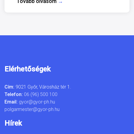
Tovább olvasom
→
Elérhetőségek
Cím:
9021 Győr, Városház tér 1.
Telefon:
06 (96) 500 100
Email:
gyor@gyor-ph.hu
polgarmester@gyor-ph.hu
Hírek