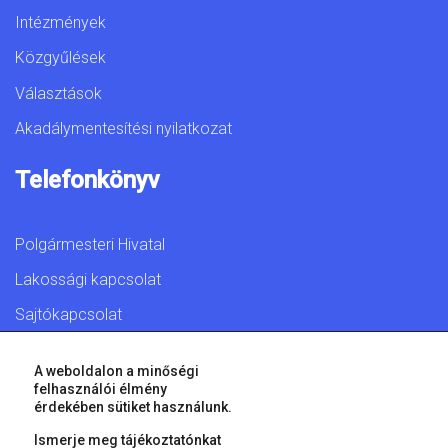
Intézmények
Közgyűlések
Választások
Akadálymentesítési nyilatkozat
Telefonkönyv
Polgármesteri Hivatal
Lakossági kapcsolat
Sajtókapcsolat
A weboldalon a minőségi
felhasználói élmény
érdekében sütiket használunk.
© 2026 Győr Megyei Jogú Város • Minden jog fenntartva!
Ismerje meg tájékoztatónkat