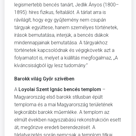
legismertebb bencés tanárt, Jedlik Ányos (1800–
1895): híres fizikus, feltalálót. A tárlat arra is
rávilágít, hogy egy gyűjtemény nem csupán
tárgyak együttese, hanem személyes történetek,
írások bemutatása, interjúk, a bencés diákok
mindennapjainak bemutatása. A tárgyakhoz
történetek kapcsolódnak és végigkövetik azt a
folyamatot is, melyet a kiállítás megfogalmaz, „A
kíváncsiságból így lesz tudomány.”
Barokk világ Győr szívében
A
Loyolai Szent Ignác bencés templom
–
Magyarország első barokk stílusban épült
temploma és a mai Magyarország területének
legkorábbi barokk műemléke. A templom az
elmúlt években nagyszabású rekonstrukción esett
át, megőrizve eredeti berendezését. A
tárlatvezetés során nemcsak a templom titkai