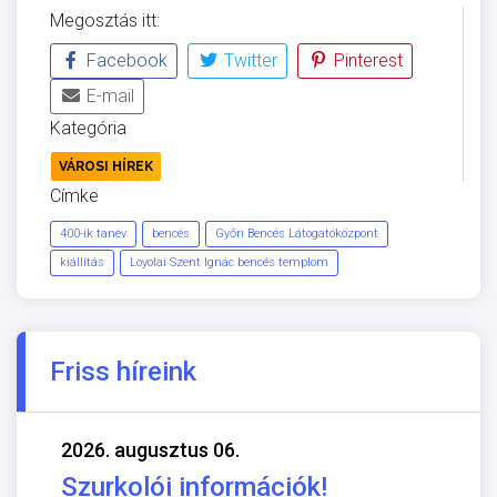
Megosztás itt:
Facebook
Twitter
Pinterest
E-mail
Kategória
VÁROSI HÍREK
Címke
400-ik tanév
bencés
Győri Bencés Látogatóközpont
kiállítás
Loyolai Szent Ignác bencés templom
Friss híreink
2026. augusztus 06.
Szurkolói információk!