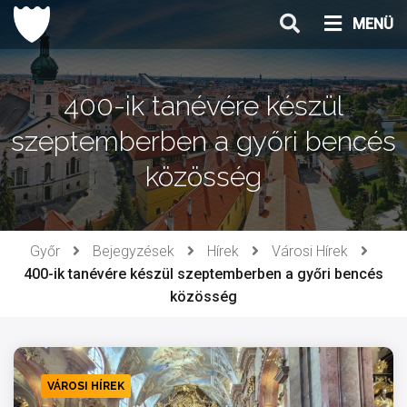
Ugrás
MENÜ
a
tartalomhoz
400-ik tanévére készül
szeptemberben a győri bencés
közösség
Győr
Bejegyzések
Hírek
Városi Hírek
400-ik tanévére készül szeptemberben a győri bencés
közösség
VÁROSI HÍREK