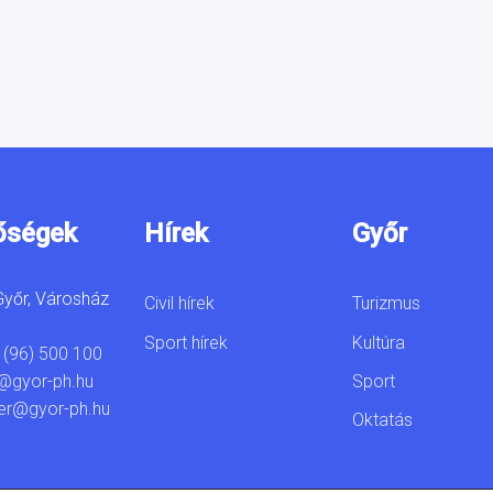
őségek
Hírek
Győr
yőr, Városház
Civil hírek
Turizmus
Sport hírek
Kultúra
 (96) 500 100
Sport
@gyor-ph.hu
er@gyor-ph.hu
Oktatás