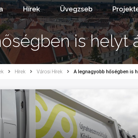
a
Hírek
Üvegzseb
Projekt
őségben is helyt á
ek
Hírek
Városi Hírek
A legnagyobb hőségben is he