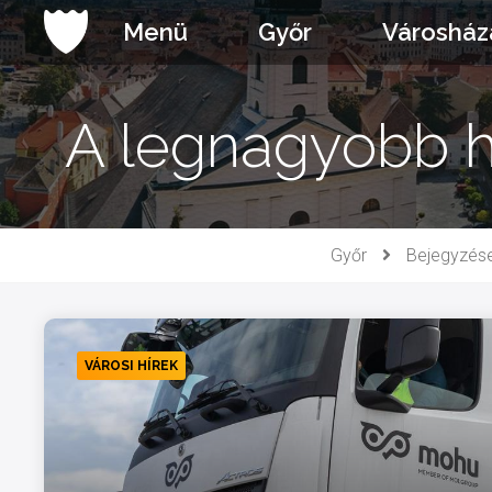
Ugrás
Menü
Győr
Városház
a
tartalomhoz
A legnagyobb h
Győr
Bejegyzés
VÁROSI HÍREK