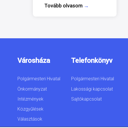
Tovább olvasom
→
Városháza
Telefonkönyv
Polgármesteri Hivatal
Polgármesteri Hivatal
Önkormányzat
Lakossági kapcsolat
Intézmények
Sajtókapcsolat
Közgyűlések
Választások