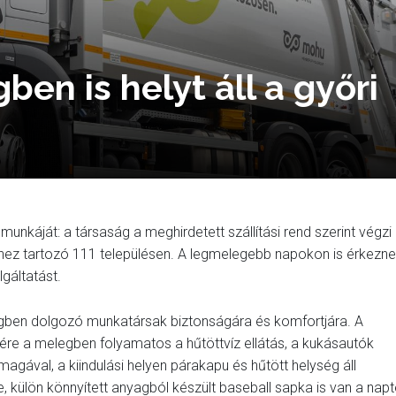
en is helyt áll a győri
nkáját: a társaság a meghirdetett szállítási rend szerint végzi
éhez tartozó 111 településen. A legmelegebb napokon is érkezn
gáltatást.
ségben dolgozó munkatársak biztonságára és komfortjára. A
e a melegben folyamatos a hűtöttvíz ellátás, a kukásautók
magával, a kiindulási helyen párakapu és hűtött helység áll
, külön könnyített anyagból készült baseball sapka is van a napt