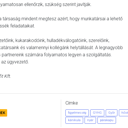
yamatosan ellenőrzik, szükség szerint javítják.
 társaság mindent megtesz azért, hogy munkatársai a lehető
sék feladataikat.
őink, kukarakodóink, hulladékválogatóink, szerelőink,
atársaink és valamennyi kollégánk helytállását. A legnagyobb
 partnereink számára folyamatos legyen a szolgáltatás.
t az ügyvezető.
t Kft.
Címke
REK
figyelmesség
GYHG
Győr
hősé
kánikula
nyár
párakapu