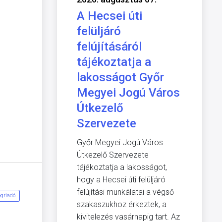
A Hecsei úti
felüljáró
felújításáról
tájékoztatja a
lakosságot Győr
Megyei Jogú Város
Útkezelő
Szervezete
Győr Megyei Jogú Város
Útkezelő Szervezete
tájékoztatja a lakosságot,
hogy a Hecsei úti felüljáró
felújítási munkálatai a végső
griadó
szakaszukhoz érkeztek, a
kivitelezés vasárnapig tart. Az