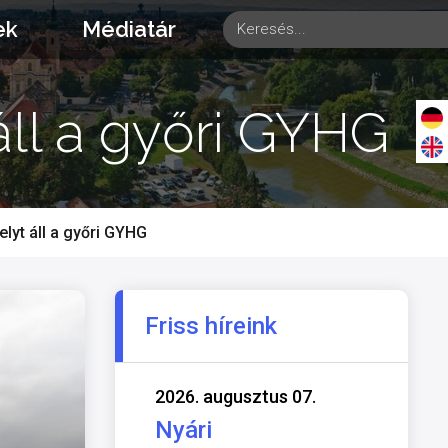
ek
Médiatár
ll a győri GYHG
lyt áll a győri GYHG
Friss híreink
2026. augusztus 07.
Nyári