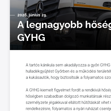
2026. június 29.
A legnagyobb hőségb
GYHG
A tartós kánikula sem akadályozza a győri GYHG mu
hulladékgyűjtést Győrben és a működési terület
a kukásautók, hogy biztosítsák a folyamatos szol
A GYHG kiemelt figyelmet fordít a rendkívüli hő
hőségben szabadban dolgozó munkatársak részér
személyzete jégakkuval ellátott hűtőtáskát vihet 
rendelkezésre, folyamatos a nyári ruházat cseréje