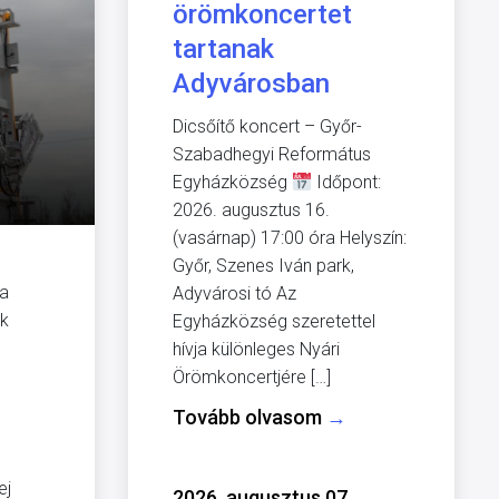
örömkoncertet
tartanak
Adyvárosban
Dicsőítő koncert – Győr-
Szabadhegyi Református
Egyházközség
Időpont:
2026. augusztus 16.
(vasárnap) 17:00 óra Helyszín:
Győr, Szenes Iván park,
 a
Adyvárosi tó Az
ek
Egyházközség szeretettel
hívja különleges Nyári
Örömkoncertjére […]
Tovább olvasom
→
ej
2026. augusztus 07.