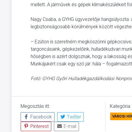
mellett. A járművek és gépek klímakészülékeit fol
Nagy Csaba, a GYHG ügyvezetője hangsúlyozta: a
legbiztonságosabb körülmények között végezhes
– Ezúton is szeretném megköszönni gépkocsivezet
targoncásaink, gépkezelőink, hulladékudvari munk
hőségben is azért dolgoznak, hogy a lakosság és
Munkájukért csak egy szó jár: hála – fogalmazot
Fotó: GYHG Győri Hulladékgazdálkodási Nonprofi
Megosztás itt:
Kategória
Facebook
Twitter
VÁROSI HÍ
Pinterest
E-mail