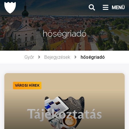
Ugrás
MENÜ
a
tartalomhoz
hőségriadó
Győr
Bejegyzések
hőségriadó
VÁROSI HÍREK