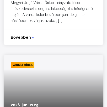
Megyei Jogú Város Önkormányzata több
intézkedéssel is segíti a lakosságot a hőségriadó
idején. A város különböző pontjain ideiglenes
hűsítőpontok várják azokat, […]
Bővebben
»
VÁROSI HÍREK
2026. június 29.