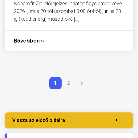
Nonprofit Zrt. előrejelzési adatait figyelembe véve
2026. június 20-tól (szombat 0:00 órától) június 23-
ig (kedd éjfélig) másodfokú […]
Bővebben
»
1
2
Vissza az előző oldalra