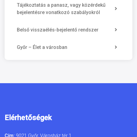
Tájékoztatás a panasz, vagy közérdekű
bejelentésre vonatkozó szabályokról
Belső visszaélés-bejelentő rendszer
Győr – Élet a városban
Elérhetőségek
Cím:
9021 Győr, Városház tér 1.