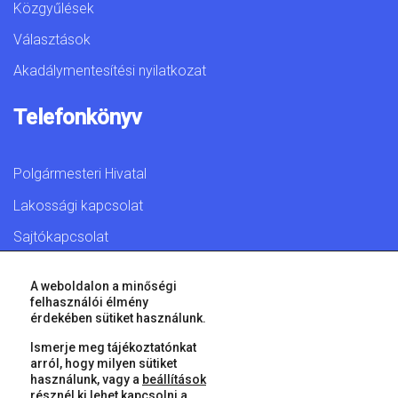
Közgyűlések
Választások
Akadálymentesítési nyilatkozat
Telefonkönyv
Polgármesteri Hivatal
Lakossági kapcsolat
Sajtókapcsolat
A weboldalon a minőségi
felhasználói élmény
érdekében sütiket használunk.
© 2026 Győr Megyei Jogú Város • Minden jog fenntartva!
Ismerje meg tájékoztatónkat
arról, hogy milyen sütiket
használunk, vagy a
beállítások
résznél ki lehet kapcsolni a