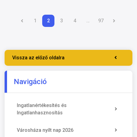
1
2
3
4
…
97
Vissza az előző oldalra
Navigáció
Ingatlanértékesítés és
Ingatlanhasznosítás
Városháza nyílt nap 2026