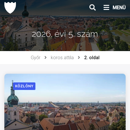
Ugrás
MENÜ
a
tartalomhoz
2026. évi 5. szám
Győr
koros.attila
2. oldal
KÖZLÖNY