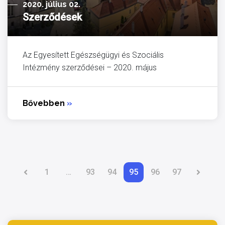
2020. július 02.
Szerződések
Az Egyesített Egészségügyi és Szociális
Intézmény szerződései – 2020. május
Bővebben
»
1
…
93
94
95
96
97