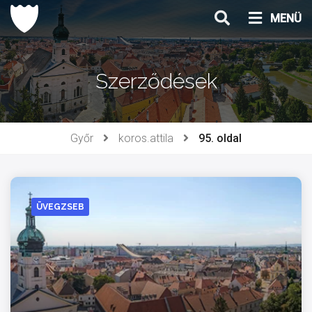
Ugrás
MENÜ
a
tartalomhoz
Szerződések
Győr
koros.attila
95. oldal
ÜVEGZSEB