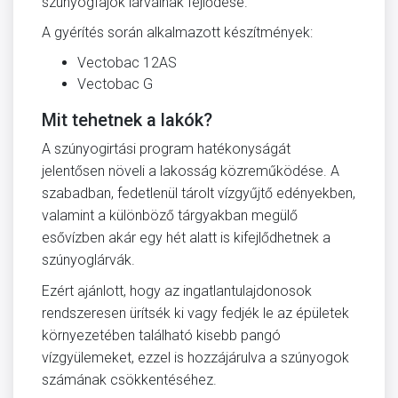
szúnyogfajok lárváinak fejlődése.
A gyérítés során alkalmazott készítmények:
Vectobac 12AS
Vectobac G
Mit tehetnek a lakók?
A szúnyogirtási program hatékonyságát
jelentősen növeli a lakosság közreműködése. A
szabadban, fedetlenül tárolt vízgyűjtő edényekben,
valamint a különböző tárgyakban megülő
esővízben akár egy hét alatt is kifejlődhetnek a
szúnyoglárvák.
Ezért ajánlott, hogy az ingatlantulajdonosok
rendszeresen ürítsék ki vagy fedjék le az épületek
környezetében található kisebb pangó
vízgyülemeket, ezzel is hozzájárulva a szúnyogok
számának csökkentéséhez.