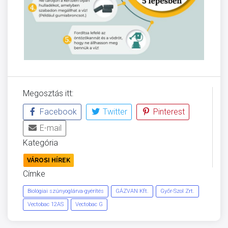
Megosztás itt:
Facebook
Twitter
Pinterest
E-mail
Kategória
VÁROSI HÍREK
Címke
Biológiai szúnyoglárva-gyérítés
GÁZVAN Kft.
Győr-Szol Zrt.
Vectobac 12AS
Vectobac G