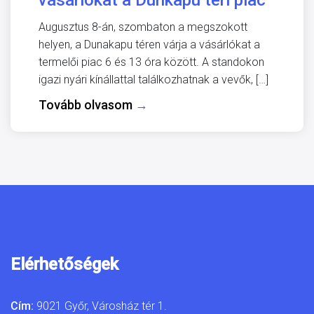
vásárlókat a Dunkapu téri piac
Augusztus 8-án, szombaton a megszokott
helyen, a Dunakapu téren várja a vásárlókat a
termelői piac 6 és 13 óra között. A standokon
igazi nyári kínállattal találkozhatnak a vevők, […]
Tovább olvasom
→
Elérhetőségek
Cím:
9021 Győr, Városház tér 1.