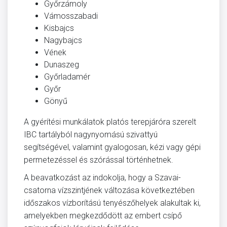
Győrzámoly
Vámosszabadi
Kisbajcs
Nagybajcs
Vének
Dunaszeg
Győrladamér
Győr
Gönyű
A gyérítési munkálatok platós terepjáróra szerelt
IBC tartályból nagynyomású szivattyú
segítségével, valamint gyalogosan, kézi vagy gépi
permetezéssel és szórással történhetnek.
A beavatkozást az indokolja, hogy a Szavai-
csatorna vízszintjének változása következtében
időszakos vízborítású tenyészőhelyek alakultak ki,
amelyekben megkezdődött az embert csípő