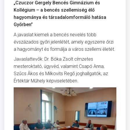
„Czuczor Gergely Bencés Gimnázium és
Kollégium – a bencés szellemiség élő
hagyománya és társadalomformáló hatása
Győrben”
A javaslat kiemeli a bencés nevelés több
évszázados győri jelenlétét, amely egyszerre őrzi
a hagyományt és formálja a város szellemi életét.
Javaslattevők: Dr. Bóka Zsolt címzetes
mesteroktató, ügyvéd, valamint Csapó Anna,
Szűcs Ákos és Milkovits Regő joghallgatók, az
Értéktár Műhely képviseletében.