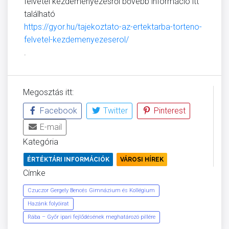
felvétel kezdeményezésről bővebb információ itt
található
https://gyor.hu/tajekoztato-az-ertektarba-torteno-
felvetel-kezdemenyezeserol/
.
Megosztás itt:
Facebook
Twitter
Pinterest
E-mail
Kategória
ÉRTÉKTÁRI INFORMÁCIÓK
VÁROSI HÍREK
Címke
Czuczor Gergely Bencés Gimnázium és Kollégium
Hazánk folyóirat
Rába – Győr ipari fejlődésének meghatározó pillére