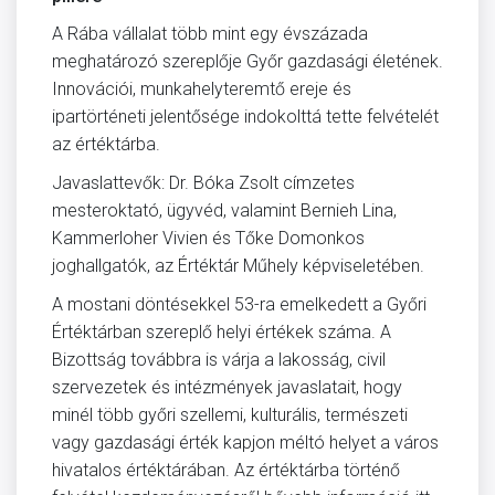
A Rába vállalat több mint egy évszázada
meghatározó szereplője Győr gazdasági életének.
Innovációi, munkahelyteremtő ereje és
ipartörténeti jelentősége indokolttá tette felvételét
az értéktárba.
Javaslattevők: Dr. Bóka Zsolt címzetes
mesteroktató, ügyvéd, valamint Bernieh Lina,
Kammerloher Vivien és Tőke Domonkos
joghallgatók, az Értéktár Műhely képviseletében.
A mostani döntésekkel 53-ra emelkedett a Győri
Értéktárban szereplő helyi értékek száma. A
Bizottság továbbra is várja a lakosság, civil
szervezetek és intézmények javaslatait, hogy
minél több győri szellemi, kulturális, természeti
vagy gazdasági érték kapjon méltó helyet a város
hivatalos értéktárában. Az értéktárba történő