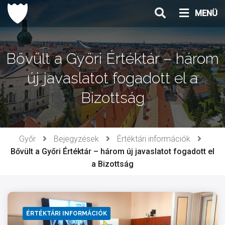
Ugrás
MENÜ
a
tartalomhoz
Bővült a Győri Értéktár – három
új javaslatot fogadott el a
Bizottság
Győr
Bejegyzések
Értéktári információk
Bővült a Győri Értéktár – három új javaslatot fogadott el
a Bizottság
ÉRTÉKTÁRI INFORMÁCIÓK