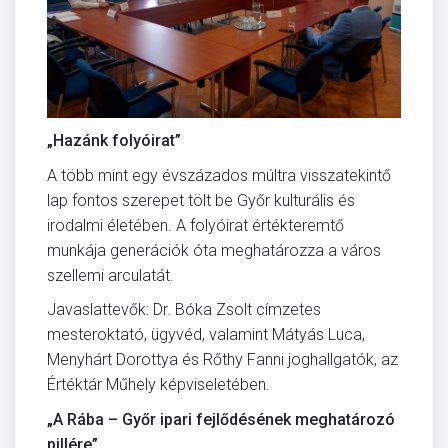
„Hazánk folyóirat”
A több mint egy évszázados múltra visszatekintő
lap fontos szerepet tölt be Győr kulturális és
irodalmi életében. A folyóirat értékteremtő
munkája generációk óta meghatározza a város
szellemi arculatát.
Javaslattevők: Dr. Bóka Zsolt címzetes
mesteroktató, ügyvéd, valamint Mátyás Luca,
Menyhárt Dorottya és Rőthy Fanni joghallgatók, az
Értéktár Műhely képviseletében.
„A Rába – Győr ipari fejlődésének meghatározó
pillére”