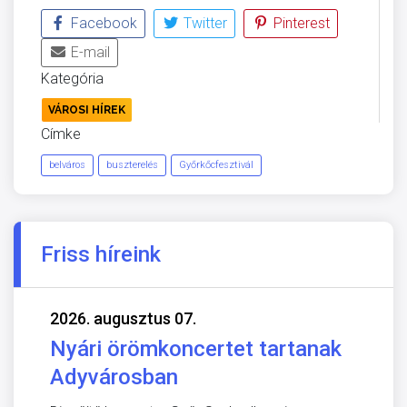
Facebook
Twitter
Pinterest
E-mail
Kategória
VÁROSI HÍREK
Címke
belváros
buszterelés
Győrkőcfesztivál
Friss híreink
2026. augusztus 07.
Nyári örömkoncertet tartanak
Adyvárosban