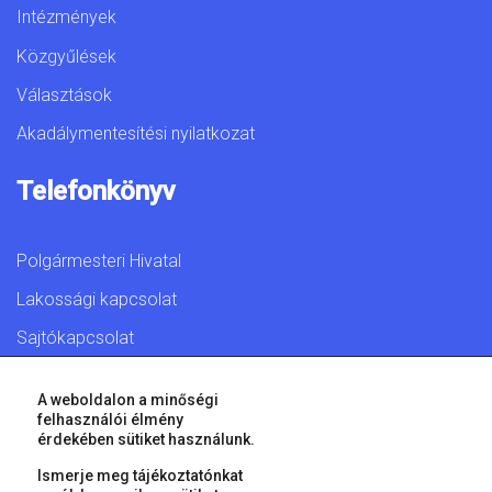
Intézmények
Közgyűlések
Választások
Akadálymentesítési nyilatkozat
Telefonkönyv
Polgármesteri Hivatal
Lakossági kapcsolat
Sajtókapcsolat
A weboldalon a minőségi
felhasználói élmény
érdekében sütiket használunk.
© 2026 Győr Megyei Jogú Város • Minden jog fenntartva!
Ismerje meg tájékoztatónkat