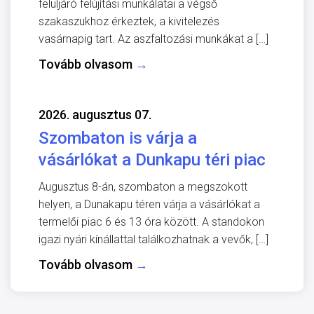
felüljáró felújítási munkálatai a végső
szakaszukhoz érkeztek, a kivitelezés
vasárnapig tart. Az aszfaltozási munkákat a […]
Tovább olvasom
→
2026. augusztus 07.
Szombaton is várja a
vásárlókat a Dunkapu téri piac
Augusztus 8-án, szombaton a megszokott
helyen, a Dunakapu téren várja a vásárlókat a
termelői piac 6 és 13 óra között. A standokon
igazi nyári kínállattal találkozhatnak a vevők, […]
Tovább olvasom
→