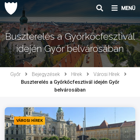
Ugrás
MENÜ
a
tartalomhoz
Buszterelés a Győrkőcfesztivál
idején Győr belvárosában
Győr
Bejegyzések
Hírek
Városi Hírek
Buszterelés a Győrkőcfesztivál idején Győr
belvárosában
VÁROSI HÍREK