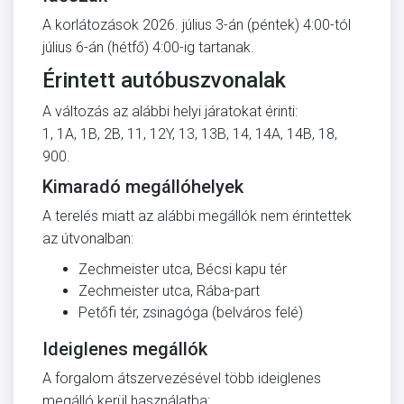
A korlátozások 2026. július 3-án (péntek) 4:00-tól
július 6-án (hétfő) 4:00-ig tartanak.
Érintett autóbuszvonalak
A változás az alábbi helyi járatokat érinti:
1, 1A, 1B, 2B, 11, 12Y, 13, 13B, 14, 14A, 14B, 18,
900.
Kimaradó megállóhelyek
A terelés miatt az alábbi megállók nem érintettek
az útvonalban:
Zechmeister utca, Bécsi kapu tér
Zechmeister utca, Rába-part
Petőfi tér, zsinagóga (belváros felé)
Ideiglenes megállók
A forgalom átszervezésével több ideiglenes
megálló kerül használatba: