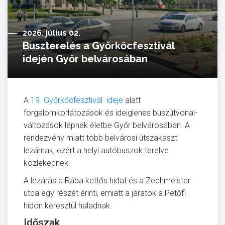
2026. július 02.
Buszterelés a Győrkőcfesztivál
idején Győr belvárosában
A
19. Győrkőcfesztivál ideje
alatt
forgalomkorlátozások és ideiglenes buszútvonal-
változások lépnek életbe Győr belvárosában. A
rendezvény miatt több belvárosi útszakaszt
lezárnak, ezért a helyi autóbuszok terelve
közlekednek.
A lezárás a Rába kettős hidat és a Zechmeister
utca egy részét érinti, emiatt a járatok a Petőfi
hídon keresztül haladnak.
Időszak