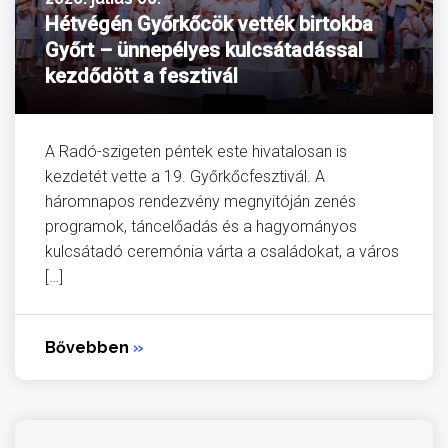
Hétvégén Győrkőcök vették birtokba
Győrt – ünnepélyes kulcsátadással
kezdődött a fesztivál
A Radó-szigeten péntek este hivatalosan is
kezdetét vette a 19. Győrkőcfesztivál. A
háromnapos rendezvény megnyitóján zenés
programok, táncelőadás és a hagyományos
kulcsátadó ceremónia várta a családokat, a város
[…]
Bővebben
»