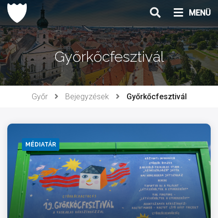
Ugrás
MENÜ
a
tartalomhoz
Győrkőcfesztivál
Győr
Bejegyzések
Győrkőcfesztivál
MÉDIATÁR