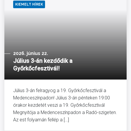
KIEMELT HÍREK
2026. június 22.
Július 3-án kezdődik a
Győrkőcfesztivál!
Július 3-án felragyog a 19. Győrkőcfesztivál a
Medenceszínpadon! Július 3-án pénteken 19:00
órakor kezdetét veszi a 19. Győrkőcfesztivál
Megnyitója a Medenceszínpadon a Radó-szigeten.
Az est folyamán fellép a […]