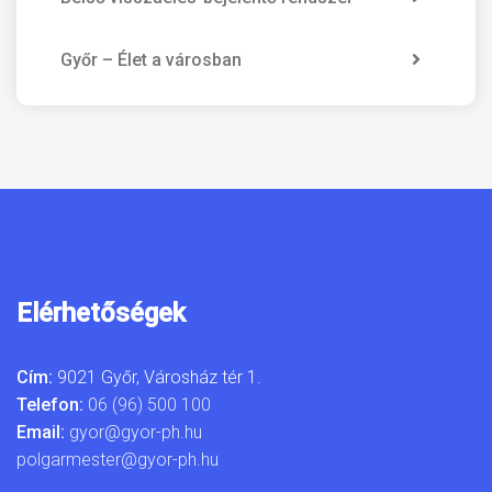
Győr – Élet a városban
Elérhetőségek
Cím:
9021 Győr, Városház tér 1.
Telefon:
06 (96) 500 100
Email:
gyor@gyor-ph.hu
polgarmester@gyor-ph.hu