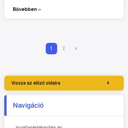
Bővebben
»
1
2
Vissza az előző oldalra
Navigáció
Ingatlanértékesítés és