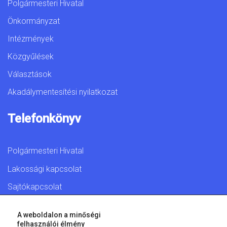
Polgármesteri Hivatal
Önkormányzat
Intézmények
Közgyűlések
Választások
Akadálymentesítési nyilatkozat
Telefonkönyv
Polgármesteri Hivatal
Lakossági kapcsolat
Sajtókapcsolat
A weboldalon a minőségi
felhasználói élmény