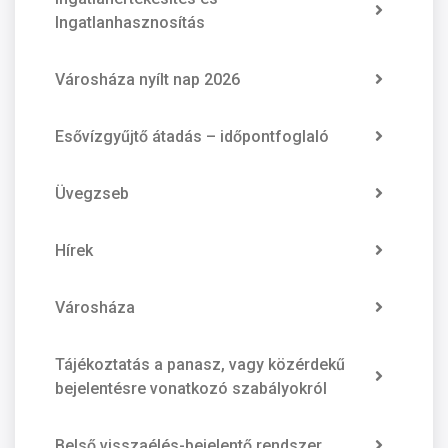
Ingatlanhasznosítás
Városháza nyílt nap 2026
Esővízgyűjtő átadás – időpontfoglaló
Üvegzseb
Hírek
Városháza
Tájékoztatás a panasz, vagy közérdekű
bejelentésre vonatkozó szabályokról
Belső visszaélés-bejelentő rendszer