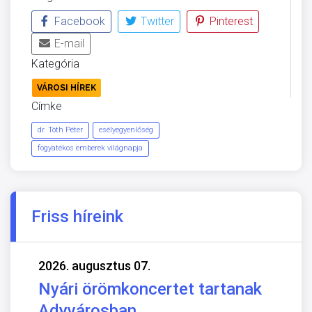
Facebook
Twitter
Pinterest
E-mail
Kategória
VÁROSI HÍREK
Címke
dr. Tóth Péter
esélyegyenlőség
fogyatékos emberek világnapja
Friss híreink
2026. augusztus 07.
Nyári örömkoncertet tartanak
Adyvárosban