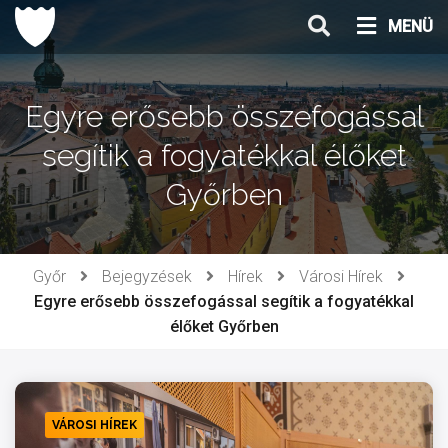
Ugrás
MENÜ
a
tartalomhoz
Egyre erősebb összefogással
segítik a fogyatékkal élőket
Győrben
Győr
Bejegyzések
Hírek
Városi Hírek
Egyre erősebb összefogással segítik a fogyatékkal
élőket Győrben
VÁROSI HÍREK