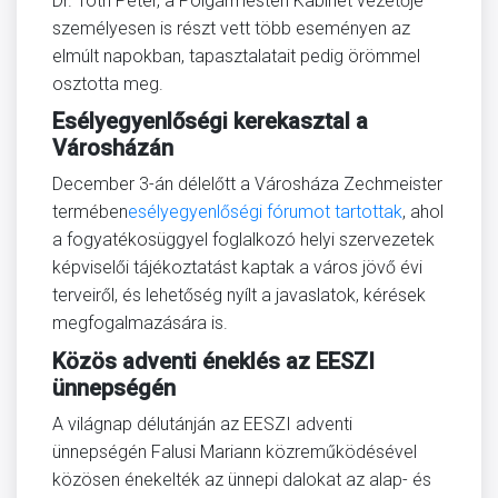
Dr. Tóth Péter, a Polgármesteri Kabinet vezetője
személyesen is részt vett több eseményen az
elmúlt napokban, tapasztalatait pedig örömmel
osztotta meg.
Esélyegyenlőségi kerekasztal a
Városházán
December 3-án délelőtt a Városháza Zechmeister
termében
esélyegyenlőségi fórumot tartottak
, ahol
a fogyatékosüggyel foglalkozó helyi szervezetek
képviselői tájékoztatást kaptak a város jövő évi
terveiről, és lehetőség nyílt a javaslatok, kérések
megfogalmazására is.
Közös adventi éneklés az EESZI
ünnepségén
A világnap délutánján az EESZI adventi
ünnepségén Falusi Mariann közreműködésével
közösen énekelték az ünnepi dalokat az alap- és