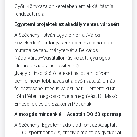
Győri Könyvszalon keretében emlékkiállítást is
rendezett róla.
Egyetemi projektek az akadálymentes városért
A Széchenyi István Egyetemen a „Városi
közlekedés” tantárgy keretében nyolc hallgató
mutatta be tanulmánytervét a Belváros–
Nádorváros–Vasútállomás közötti gyalogos
aluljáró akadálymentesítéséről.
„Nagyon inspiráló ötleteket hallottam, bízom
benne, hogy több javaslat a győri vasútállomás
fejlesztésénél meg is valósulhat” – emelte ki Dr.
Tóth Péter, megköszönve a meghívást Dr. Makó
Emesének és Dr. Szakonyi Petrának.
A mozgás mindenkié – Adaptált DO 60 sportnap
A Széchenyi Egyetem adott otthont az Adaptált
DO 60 sportnapnak is, amely elméleti és gyakorlati