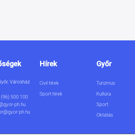
őségek
Hírek
Győr
yőr, Városház
Civil hírek
Turizmus
Sport hírek
Kultúra
 (96) 500 100
Sport
@gyor-ph.hu
er@gyor-ph.hu
Oktatás