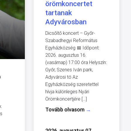
örömkoncertet
tartanak
Adyvárosban
Dicsőítő koncert – Győr-
Szabadhegyi Református
Egyházközség 📅 Időpont:
2026. augusztus 16.
(vasárnap) 17:00 óra Helyszín:
Győr, Szenes Iván park,
a
Adyvárosi tó Az
Egyházközség szeretettel
hívja különleges Nyári
Örömkoncertjére […]
k
Tovább olvasom
→
és
2026. augusztus 07.