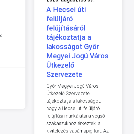
A Hecsei úti
felüljáró
felújításáról
z
tájékoztatja a
lakosságot Győr
Megyei Jogú Város
Útkezelő
Szervezete
Győr Megyei Jogú Város
Útkezelő Szervezete
tájékoztatja a lakosságot,
hogy a Hecsei úti felüljáró
felújítási munkálatai a végső
szakaszukhoz érkeztek, a
kivitelezés vasárnapig tart. Az