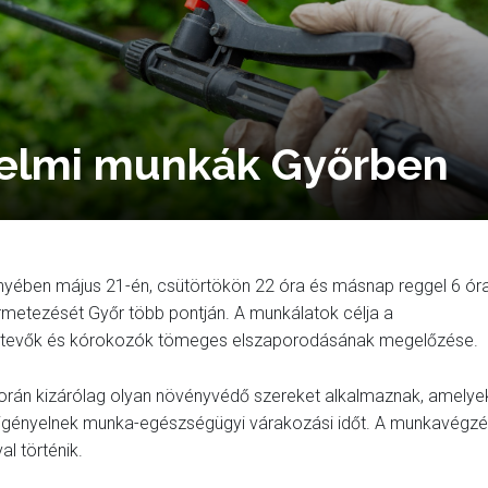
delmi munkák Győrben
ényében május 21-én, csütörtökön 22 óra és másnap reggel 6 ór
ermetezését Győr több pontján. A munkálatok célja a
kártevők és kórokozók tömeges elszaporodásának megelőzése.
során kizárólag olyan növényvédő szereket alkalmaznak, amelye
m igényelnek munka-egészségügyi várakozási időt. A munkavégz
l történik.