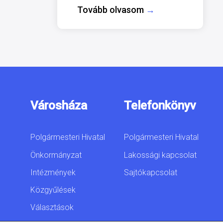
Tovább olvasom
→
Városháza
Telefonkönyv
Polgármesteri Hivatal
Polgármesteri Hivatal
Önkormányzat
Lakossági kapcsolat
Intézmények
Sajtókapcsolat
Közgyűlések
Választások