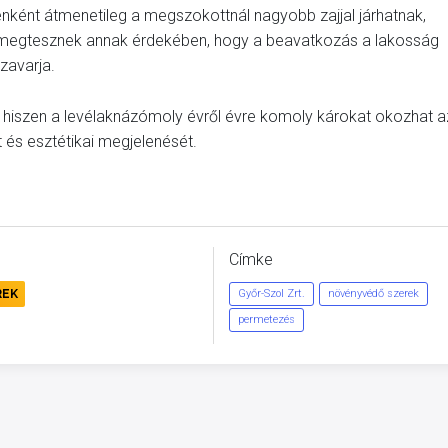
nként átmenetileg a megszokottnál nagyobb zajjal járhatnak,
t megtesznek annak érdekében, hogy a beavatkozás a lakosság
zavarja.
 hiszen a levélaknázómoly évről évre komoly károkat okozhat a
 és esztétikai megjelenését.
Címke
REK
Győr-Szol Zrt.
növényvédő szerek
permetezés