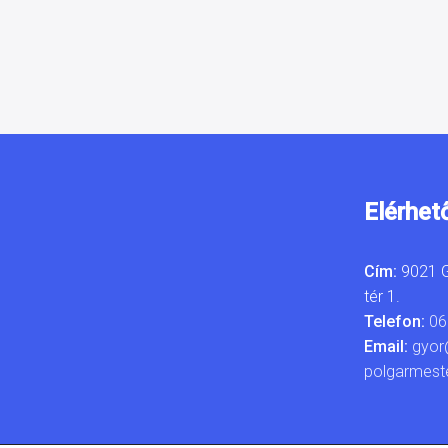
Elérhet
Cím:
9021 G
tér 1.
Telefon:
06
Email:
gyor
polgarmest