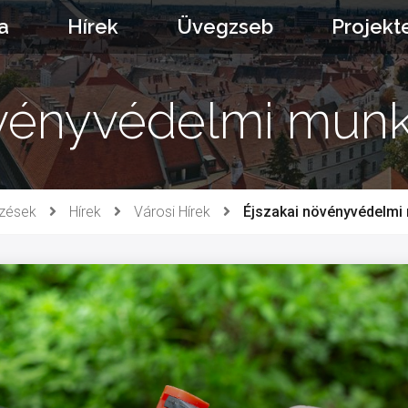
a
Hírek
Üvegzseb
Projekt
övényvédelmi mun
zések
Hírek
Városi Hírek
Éjszakai növényvédelmi