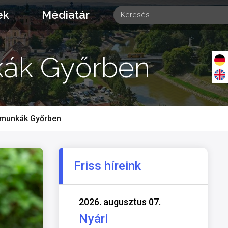
ek
Médiatár
kák Győrben
 munkák Győrben
Friss híreink
2026. augusztus 07.
Nyári