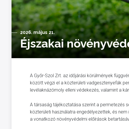
2026. május 21.
Éjszakai növényvé
A Győr-Szol Zrt. az időjárási körülmények függv
között végzi el a közterületi vadgesztenyefák p
levélaknázómoly elleni védekezés, valamint a 
A társaság tájékoztatása szerint a permetezés 
közterületi használatra engedélyezettek, és ne
a vonatkozó növényvédelmi előírások betartásáva