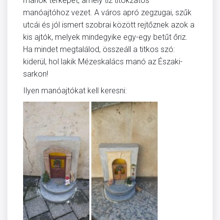
manók térképét, amely tíz titokzatos
manóajtóhoz vezet. A város apró zegzugai, szűk
utcái és jól ismert szobrai között rejtőznek azok a
kis ajtók, melyek mindegyike egy-egy betűt őriz.
Ha mindet megtalálod, összeáll a titkos szó:
kiderül, hol lakik Mézeskalács manó az Északi-
sarkon!
Ilyen manóajtókat kell keresni: