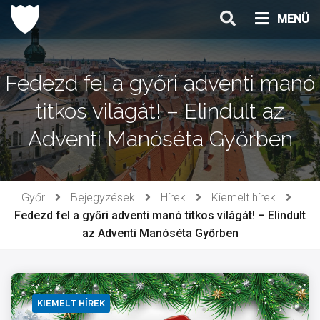
Ugrás
MENÜ
a
tartalomhoz
Fedezd fel a győri adventi manó
titkos világát! – Elindult az
Adventi Manóséta Győrben
Győr
Bejegyzések
Hírek
Kiemelt hírek
Fedezd fel a győri adventi manó titkos világát! – Elindult
az Adventi Manóséta Győrben
KIEMELT HÍREK