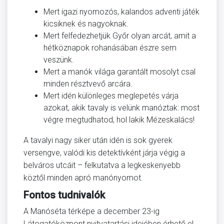
Mert igazi nyomozós, kalandos adventi játék
kicsiknek és nagyoknak.
Mert felfedezhetjük Győr olyan arcát, amit a
hétköznapok rohanásában észre sem
veszünk.
Mert a manók világa garantált mosolyt csal
minden résztvevő arcára.
Mert idén különleges meglepetés várja
azokat, akik tavaly is velünk manóztak: most
végre megtudhatod, hol lakik Mézeskalács!
A tavalyi nagy siker után idén is sok gyerek
versengve, valódi kis detektívként járja végig a
belváros utcáit – felkutatva a legkeskenyebb
köztől minden apró manónyomot.
Fontos tudnivalók
A Manóséta térképe a december 23-ig
Látogatóközpont nyitvatartási idejében érhető el.