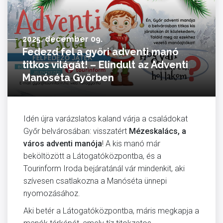
2025. december 09.
Fedezd fel a győri adventi manó
titkos világát! – Elindult az Adventi
Manóséta Győrben
Idén újra varázslatos kaland várja a családokat
Győr belvárosában: visszatért
Mézeskalács, a
város adventi manója
! A kis manó már
beköltözött a Látogatóközpontba, és a
Tourinform Iroda bejáratánál vár mindenkit, aki
szívesen csatlakozna a Manóséta ünnepi
nyomozásához.
Aki betér a Látogatóközpontba, máris megkapja a