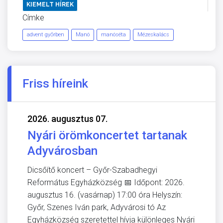
KIEMELT HÍREK
Címke
advent győrben
Manó
manóséta
Mézeskalács
Friss híreink
2026. augusztus 07.
Nyári örömkoncertet tartanak
Adyvárosban
Dicsőítő koncert – Győr-Szabadhegyi
Református Egyházközség 📅 Időpont: 2026.
augusztus 16. (vasárnap) 17:00 óra Helyszín:
Győr, Szenes Iván park, Adyvárosi tó Az
Egyházközség szeretettel hívja különleges Nyári