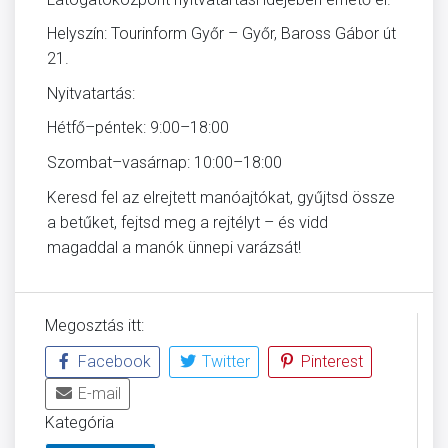
Helyszín: Tourinform Győr – Győr, Baross Gábor út
21.
Nyitvatartás:
Hétfő–péntek: 9:00–18:00
Szombat–vasárnap: 10:00–18:00
Keresd fel az elrejtett manóajtókat, gyűjtsd össze
a betűket, fejtsd meg a rejtélyt – és vidd
magaddal a manók ünnepi varázsát!
Megosztás itt:
Facebook
Twitter
Pinterest
E-mail
Kategória