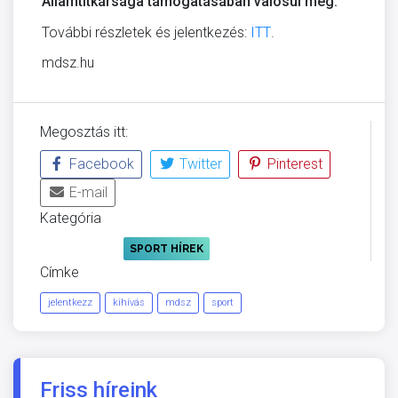
Államtitkársága támogatásában valósul meg.
További részletek és jelentkezés:
ITT
.
mdsz.hu
Megosztás itt:
Facebook
Twitter
Pinterest
E-mail
Kategória
DIÁKSPORT
SPORT HÍREK
Címke
jelentkezz
kihívás
mdsz
sport
Friss híreink