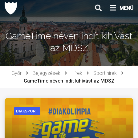
Ugrás
MENÜ
a
tartalomhoz
GameTime néven indít kihívást
az MDSZ
Győr
Bejegyzések
Hírek
Sport hírek
GameTime néven indít kihívást az MDSZ
DIÁKSPORT