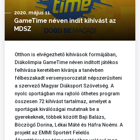
2020. május 11.
GameTime néven indít kihívást az
MDSZ
Otthon is elvégezhető kihívások formájában,
Diákolimpia GameTime néven indított játékos
felhívása keretében kívánja a tanévben
félbeszakadt versenysorozatát népszerűsíteni
a szervező Magyar Diáksport Szövetség. A
nyolc sportágban ma rajtoló öthetes program
összesen 72 kihívást tartalmaz, amelyet a
sportágak kiválóságai mutatnak be a
gyerekeknek, többek között Baji Balázs,
Böczögő Dorina, Lékai Máté és Háfra Noémi. A
projekt az EMMI Sportért Felelős