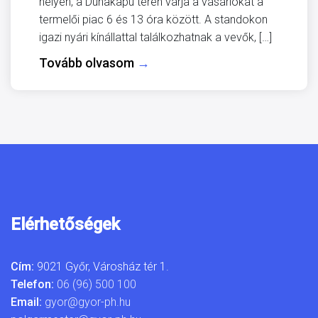
helyen, a Dunakapu téren várja a vásárlókat a
termelői piac 6 és 13 óra között. A standokon
igazi nyári kínállattal találkozhatnak a vevők, […]
Tovább olvasom
→
Elérhetőségek
Cím:
9021 Győr, Városház tér 1.
Telefon:
06 (96) 500 100
Email:
gyor@gyor-ph.hu