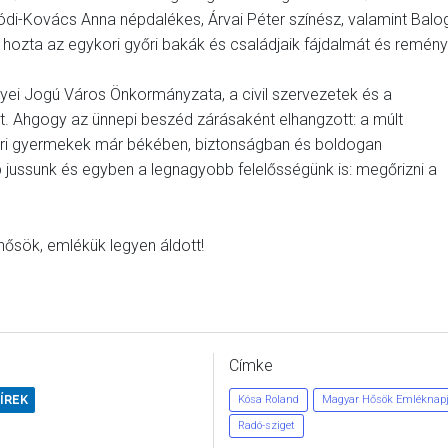
di-Kovács Anna népdalékes, Árvai Péter színész, valamint Balo
hozta az egykori győri bakák és családjaik fájdalmát és remény
yei Jogú Város Önkormányzata, a civil szervezetek és a
. Ahgogy az ünnepi beszéd zárásaként elhangzott: a múlt
yőri gyermekek már békében, biztonságban és boldogan
 jussunk és egyben a legnagyobb felelősségünk is: megőrizni a
ősök, emlékük legyen áldott!
Címke
ÍREK
Kósa Roland
Magyar Hősök Emléknap
Radó-sziget