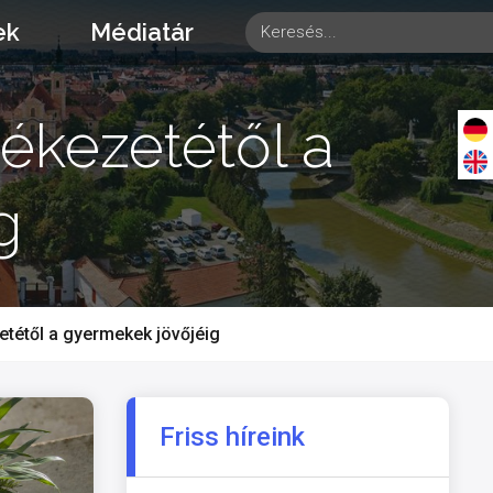
ek
Médiatár
ékezetétől a
g
etétől a gyermekek jövőjéig
Friss híreink