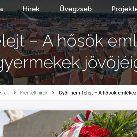
a
Hírek
Üvegzseb
Projekt
lejt – A hősök eml
gyermekek jövőjéi
Hírek
Kiemelt hírek
Győr nem felejt – A hősök emlékez