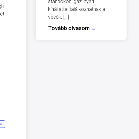
standokon igazi nyári
gh
kínállattal találkozhatnak a
ét.
vevők, […]
Tovább olvasom
→
ja