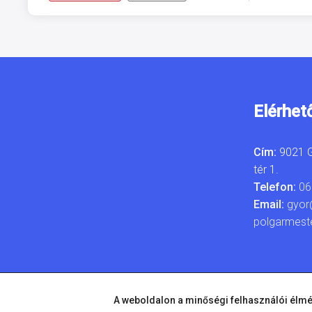
Elérhet
Cím:
9021 G
tér 1.
Telefon:
06
Email:
gyor
polgarmest
A weboldalon a minőségi felhasználói élmé