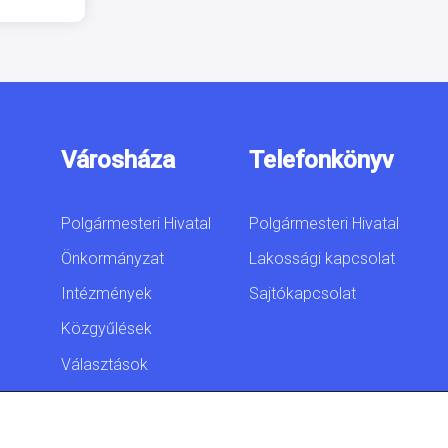
Városháza
Telefonkönyv
Polgármesteri Hivatal
Polgármesteri Hivatal
Önkormányzat
Lakossági kapcsolat
Intézmények
Sajtókapcsolat
Közgyűlések
Választások
Akadálymentesítési
nyilatkozat