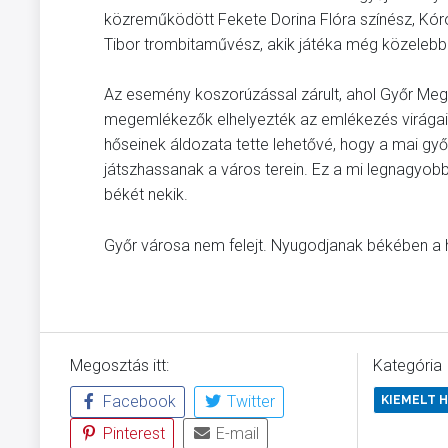
közreműködött Fekete Dorina Flóra színész, Kóró
Tibor trombitaművész, akik játéka még közelebb 
Az esemény koszorúzással zárult, ahol Győr Meg
megemlékezők elhelyezték az emlékezés virágait
hőseinek áldozata tette lehetővé, hogy a mai g
játszhassanak a város terein. Ez a mi legnagyobb
békét nekik.
Győr városa nem felejt. Nyugodjanak békében a h
Megosztás itt:
Kategória
Facebook
Twitter
KIEMELT H
Pinterest
E-mail