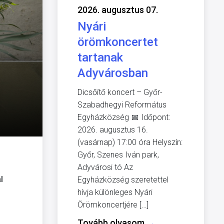
2026. augusztus 07.
Nyári
örömkoncertet
tartanak
Adyvárosban
Dicsőítő koncert – Győr-
Szabadhegyi Református
Egyházközség 📅 Időpont:
2026. augusztus 16.
(vasárnap) 17:00 óra Helyszín:
Győr, Szenes Iván park,
Adyvárosi tó Az
l
Egyházközség szeretettel
hívja különleges Nyári
Örömkoncertjére […]
Tovább olvasom
→