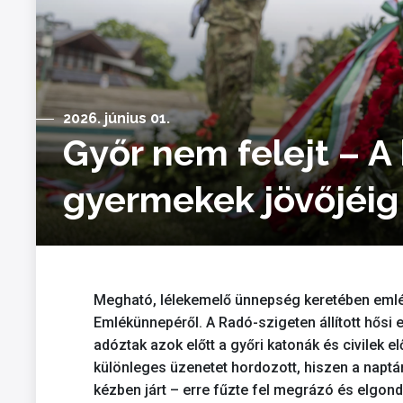
2026. június 01.
Győr nem felejt – A
gyermekek jövőjéig
Megható, lélekemelő ünnepség keretében eml
Emlékünnepéről. A Radó-szigeten állított hősi
adóztak azok előtt a győri katonák és civilek e
különleges üzenetet hordozott, hiszen a napt
kézben járt – erre fűzte fel megrázó és elgo