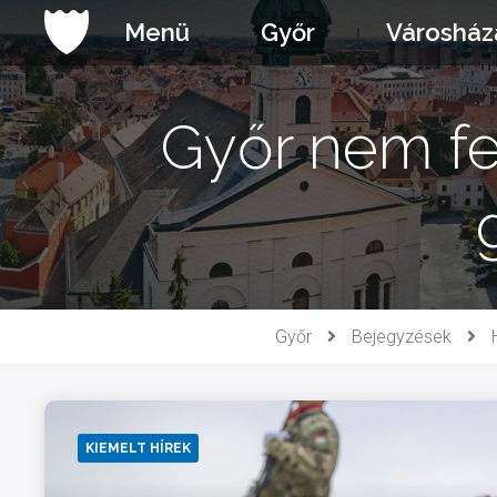
Ugrás
Menü
Győr
Városház
a
tartalomhoz
Győr nem fe
Győr
Bejegyzések
KIEMELT HÍREK