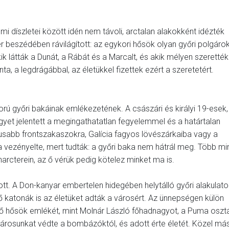
i díszletei között idén nem távoli, arctalan alakokként idézték
beszédében rávilágított: az egykori hősök olyan győri polgáro
ik látták a Dunát, a Rábát és a Marcalt, és akik mélyen szerették
ta, a legdrágábbal, az életükkel fizettek ezért a szeretetért.
 győri bakáinak emlékezetének. A császári és királyi 19-esek,
gyet jelentett a megingathatatlan fegyelemmel és a határtalan
kusabb frontszakaszokra, Galícia fagyos lövészárkaiba vagy a
 vezényelte, mert tudták: a győri baka nem hátrál meg. Több mi
arcterein, az ő vérük pedig kötelez minket ma is.
ott. A Don-kanyar embertelen hidegében helytálló győri alakulato
ő katonák is az életüket adták a városért. Az ünnepségen külön
dő hősök emlékét, mint Molnár László főhadnagyot, a Puma oszt
 városunkat védte a bombázóktól, és adott érte életét. Közel más