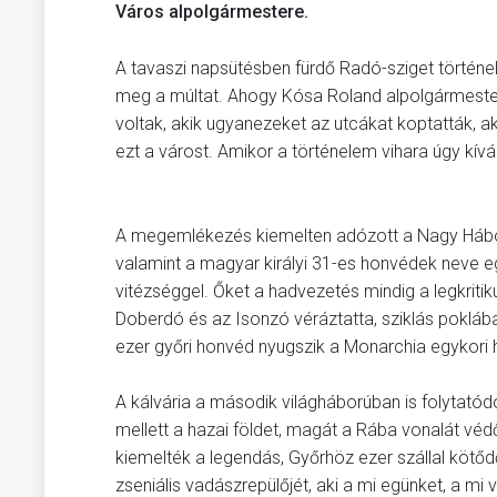
Város alpolgármestere.
A tavaszi napsütésben fürdő Radó-sziget történelm
meg a múltat. Ahogy Kósa Roland alpolgármester 
voltak, akik ugyanezeket az utcákat koptatták, ak
ezt a várost. Amikor a történelem vihara úgy kíván
A megemlékezés kiemelten adózott a Nagy Háború
valamint a magyar királyi 31-es honvédek neve e
vitézséggel. Őket a hadvezetés mindig a legkriti
Doberdó és az Isonzó véráztatta, sziklás poklába
ezer győri honvéd nyugszik a Monarchia egykori h
A kálvária a második világháborúban is folytatód
mellett a hazai földet, magát a Rába vonalát véd
kiemelték a legendás, Győrhöz ezer szállal kötő
zseniális vadászrepülőjét, aki a mi egünket, a mi