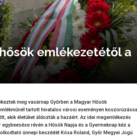
 hősök emlékezetétől a
ékeztek meg vasárnap Győrben a Magyar Hősök
 emlékműnél tartott hivatalos városi eseményen koszorúzássa
lőtt, akik életüket áldozták a hazáért. Az idei megemlékezés
ár egybeesése révén a Hősök Napja és a Gyermeknap kéz a
ndolkodtató ünnepi beszédét Kósa Roland, Győr Megyei Jogú