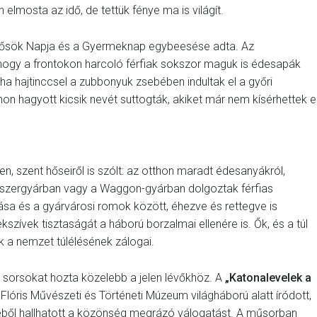
 elmosta az idő, de tettük fénye ma is világít.
a Hősök Napja és a Gyermeknap egybeesése adta. Az
hogy a frontokon harcoló férfiak sokszor maguk is édesapák
ha hajtinccsel a zubbonyuk zsebében indultak el a győri
thon hagyott kicsik nevét suttogták, akiket már nem kísérhettek e
 szent hőseiről is szólt: az otthon maradt édesanyákról,
lőszergyárban vagy a Waggon-gyárban dolgoztak férfias
a és a gyárvárosi romok között, éhezve és rettegve is
ívek tisztaságát a háború borzalmai ellenére is. Ők, és a túl
k a nemzet túlélésének zálogai.
s sorsokat hozta közelebb a jelen lévőkhöz. A
„Katonalevelek a
óris Művészeti és Történeti Múzeum világháború alatt íródott,
éből hallhatott a közönség megrázó válogatást. A műsorban