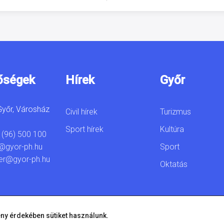
őségek
Hírek
Győr
yőr, Városház
Civil hírek
Turizmus
Sport hírek
Kultúra
 (96) 500 100
Sport
@gyor-ph.hu
er@gyor-ph.hu
Oktatás
ny érdekében sütiket használunk.