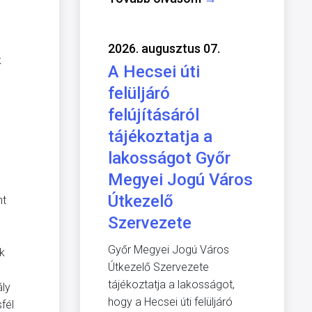
2026. augusztus 07.
k
A Hecsei úti
felüljáró
felújításáról
tájékoztatja a
lakosságot Győr
Megyei Jogú Város
Útkezelő
nt
Szervezete
Győr Megyei Jogú Város
k
Útkezelő Szervezete
tájékoztatja a lakosságot,
ály
hogy a Hecsei úti felüljáró
fél