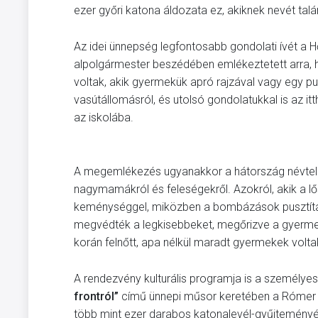
ezer győri katona áldozata ez, akiknek nevét talán
Az idei ünnepség legfontosabb gondolati ívét 
alpolgármester beszédében emlékeztetett arra, 
voltak, akik gyermekük apró rajzával vagy egy pu
vasútállomásról, és utolsó gondolatukkal is az it
az iskolába.
A megemlékezés ugyanakkor a hátország névtelen,
nagymamákról és feleségekről. Azokról, akik a 
keménységgel, miközben a bombázások pusztítás
megvédték a legkisebbeket, megőrizve a gyermeksz
korán felnőtt, apa nélkül maradt gyermekek volta
A rendezvény kulturális programja is a személye
frontról”
című ünnepi műsor keretében a Rómer Fl
több mint ezer darabos katonalevél-gyűjtemény