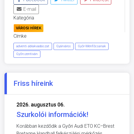
E-mail
Kategória
VÁROSI HÍREK
Címke
adventi ablakvadászat
Gyárváros
Győr-Ménfőcsanak
Győrszentiván
Friss híreink
2026. augusztus 06.
Szurkolói információk!
Korábban kezdődik a Győri Audi ETO KC–Brest
Bretagne Handball felkészülési mérkőzés