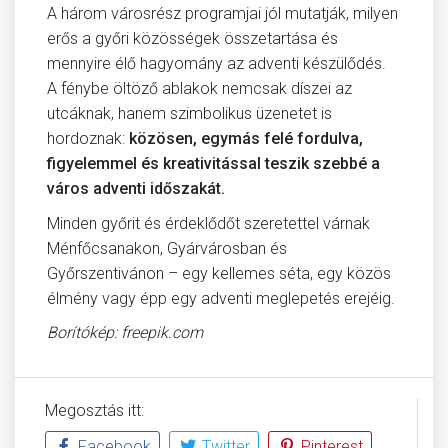
A három városrész programjai jól mutatják, milyen
erős a győri közösségek összetartása és
mennyire élő hagyomány az adventi készülődés.
A fénybe öltöző ablakok nemcsak díszei az
utcáknak, hanem szimbolikus üzenetet is
hordoznak:
közösen, egymás felé fordulva,
figyelemmel és kreativitással teszik szebbé a
város adventi időszakát.
Minden győrit és érdeklődőt szeretettel várnak
Ménfőcsanakon, Gyárvárosban és
Győrszentivánon – egy kellemes séta, egy közös
élmény vagy épp egy adventi meglepetés erejéig.
Borítókép: freepik.com
Megosztás itt:
Facebook
Twitter
Pinterest