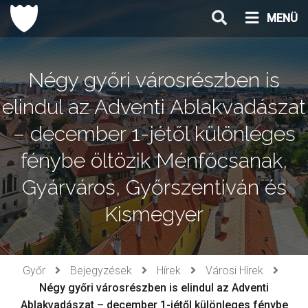
Ugrás
MENÜ
a
tartalomhoz
Négy győri városrészben is
elindul az Adventi Ablakvadászat
– december 1-jétől különleges
fénybe öltözik Ménfőcsanak,
Gyárváros, Győrszentiván és
Kismegyer
Győr
Bejegyzések
Hírek
Városi Hírek
Négy győri városrészben is elindul az Adventi
Ablakvadászat – december 1-jétől különleges fénybe