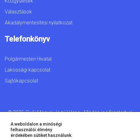
Közgyűlések
Választások
Akadálymentesítési nyilatkozat
Telefonkönyv
Polgármesteri Hivatal
Lakossági kapcsolat
Sajtókapcsolat
© 2026 Győr Megyei Jogú Város • Minden jog fenntartva!
A weboldalon a minőségi
felhasználói élmény
érdekében sütiket használunk.