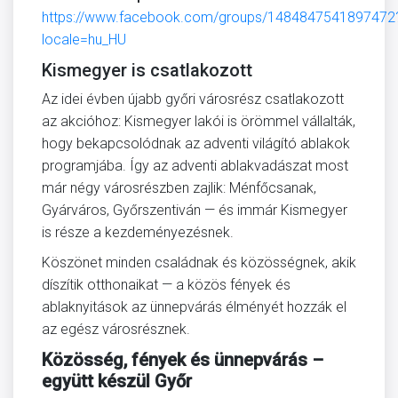
https://www.facebook.com/groups/1484847541897472
locale=hu_HU
Kismegyer is csatlakozott
Az idei évben újabb győri városrész csatlakozott
az akcióhoz: Kismegyer lakói is örömmel vállalták,
hogy bekapcsolódnak az adventi világító ablakok
programjába. Így az adventi ablakvadászat most
már négy városrészben zajlik: Ménfőcsanak,
Gyárváros, Győrszentiván — és immár Kismegyer
is része a kezdeményezésnek.
Köszönet minden családnak és közösségnek, akik
díszítik otthonaikat — a közös fények és
ablaknyitások az ünnepvárás élményét hozzák el
az egész városrésznek.
Közösség, fények és ünnepvárás –
együtt készül Győr