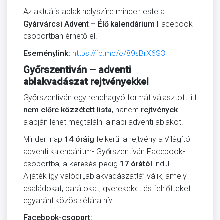
Az aktuális ablak helyszíne minden este a
Gyárvárosi Advent – Élő kalendárium
Facebook-
csoportban érhető el.
Eseménylink:
https://fb.me/e/89sBrX6S3
Győrszentiván – adventi
ablakvadászat rejtvényekkel
Győrszentiván egy rendhagyó formát választott: itt
nem előre közzétett lista
, hanem
rejtvények
alapján lehet megtalálni a napi adventi ablakot.
Minden nap
14 óráig
felkerül a rejtvény a Vilàgító
adventi kalendárium- Győrszentiván Facebook-
csoportba, a keresés pedig
17 órától
indul.
A játék így valódi „ablakvadászattá” válik, amely
családokat, barátokat, gyerekeket és felnőtteket
egyaránt közös sétára hív.
Facebook-csoport: