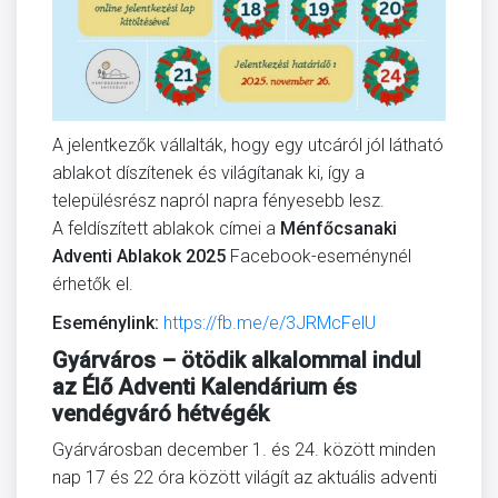
A jelentkezők vállalták, hogy egy utcáról jól látható
ablakot díszítenek és világítanak ki, így a
településrész napról napra fényesebb lesz.
A feldíszített ablakok címei a
Ménfőcsanaki
Adventi Ablakok 2025
Facebook-eseménynél
érhetők el.
Eseménylink:
https://fb.me/e/3JRMcFelU
Gyárváros – ötödik alkalommal indul
az Élő Adventi Kalendárium és
vendégváró hétvégék
Gyárvárosban december 1. és 24. között minden
nap 17 és 22 óra között világít az aktuális adventi