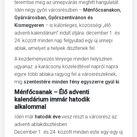
teremtse meg az ünnepvárás meghitt hangulatát.
Idén négy győri városrészben –
Ménfőcsanakon,
Gyárvárosban, Győrszentivánon és
Kismegyeren
– is különleges, közösségi „élő
adventi kalendárium” indult útjára: december 1. és
24. között minden nap felgyullad egy új ünnepi
ablak, amelyet a helyiek díszítenek fel.
A kezdeményezés lényege minden helyszínen
ugyanaz: a karácsony közeledtével napról napra
egyre több ablaka ragyog fel a városrészeknek,
míg
szentestére minden fény egyszerre gyúl ki
.
Ménfőcsanak – Élő adventi
kalendárium immár hatodik
alkalommal
Idén már
hatodik éve
vesz részt a városrész az
adventi ablakdíszítésben.
December 1. és 24. között minden este egy-egy új