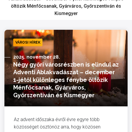
öltözik Ménfőcsanak, Gyárváros, Győrszentiván és
Kismegyer
VÁROSI HÍREK
2025. november 28.
Négy győri városrészben is elindul az
Adventi Ablakvadászat – december
1-jétől különleges fénybe öltözik
Ménfőcsanak, Gyárváros,
Győrszentiván és Kismegyer
Az advent időszaka évről évre egyre több
közösséget ösztönöz arra, hogy közösen