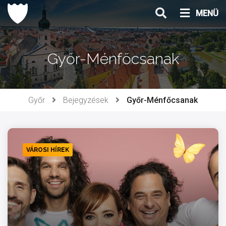
Ugrás
MENÜ
a
tartalomhoz
Győr-Ménfőcsanak
Győr
Bejegyzések
Győr-Ménfőcsanak
VÁROSI HÍREK