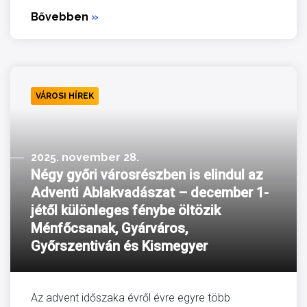
Bővebben
»
VÁROSI HÍREK
2025. november 28.
Négy győri városrészben is elindul az
Adventi Ablakvadászat – december 1-
jétől különleges fénybe öltözik
Ménfőcsanak, Gyárváros,
Győrszentiván és Kismegyer
Az advent időszaka évről évre egyre több