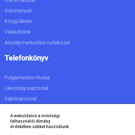
Önkormányzat
Intézmények
Közgyűlések
Választások
Akadálymentesítési nyilatkozat
Telefonkönyv
Polgármesteri Hivatal
Lakossági kapcsolat
Sajtókapcsolat
A weboldalon a minőségi
felhasználói élmény
érdekében sütiket használunk.
© 2026 Győr Megyei Jogú Város • Minden jog fenntartva!