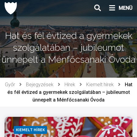
Ugrás
MENÜ
a
tartalomhoz
Hat és fél évtized a gyermekek
szolgálatában – jubileumot
ünnepelt a Ménfőcsanaki Óvoda
Győr
Bejegyzések
Hírek
Kiemelt hírek
Hat
és fél évtized a gyermekek szolgálatában – jubileumot
ünnepelt a Ménfőcsanaki Óvoda
KIEMELT HÍREK