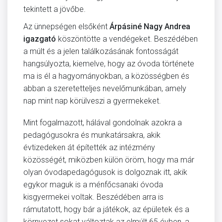
tekintett a jövőbe.
Az ünnepségen elsőként
Árpásiné Nagy Andrea
igazgató
köszöntötte a vendégeket. Beszédében
a múlt és a jelen találkozásának fontosságát
hangsúlyozta, kiemelve, hogy az óvoda története
ma is él a hagyományokban, a közösségben és
abban a szeretetteljes nevelőmunkában, amely
nap mint nap körülveszi a gyermekeket.
Mint fogalmazott, hálával gondolnak azokra a
pedagógusokra és munkatársakra, akik
évtizedeken át építették az intézmény
közösségét, miközben külön öröm, hogy ma már
olyan óvodapedagógusok is dolgoznak itt, akik
egykor maguk is a ménfőcsanaki óvoda
kisgyermekei voltak. Beszédében arra is
rámutatott, hogy bár a játékok, az épületek és a
környezet sokat változtak az elmúlt 65 évben, a