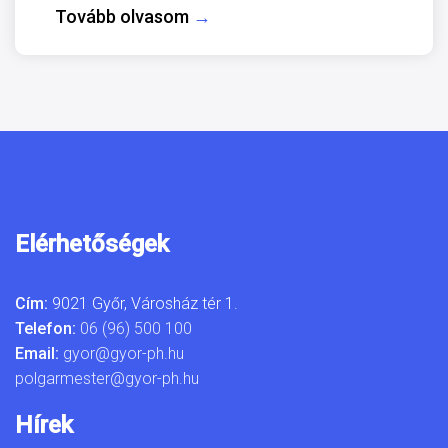
Tovább olvasom
→
Elérhetőségek
Cím:
9021 Győr, Városház tér 1.
Telefon:
06 (96) 500 100
Email:
gyor@gyor-ph.hu
polgarmester@gyor-ph.hu
Hírek