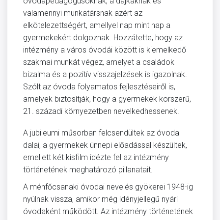
óvodapedagógusoknak, a dajkáknak és
valamennyi munkatársnak azért az
elkötelezettségért, amellyel nap mint nap a
gyermekekért dolgoznak. Hozzátette, hogy az
intézmény a város óvodái között is kiemelkedő
szakmai munkát végez, amelyet a családok
bizalma és a pozitív visszajelzések is igazolnak.
Szólt az óvoda folyamatos fejlesztéseiről is,
amelyek biztosítják, hogy a gyermekek korszerű,
21. századi környezetben nevelkedhessenek.
A jubileumi műsorban felcsendültek az óvoda
dalai, a gyermekek ünnepi előadással készültek,
emellett két kisfilm idézte fel az intézmény
történetének meghatározó pillanatait.
A ménfőcsanaki óvodai nevelés gyökerei 1948-ig
nyúlnak vissza, amikor még idényjellegű nyári
óvodaként működött. Az intézmény történetének