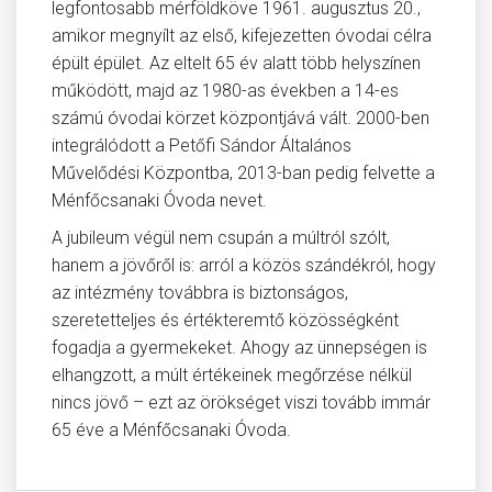
legfontosabb mérföldköve 1961. augusztus 20.,
amikor megnyílt az első, kifejezetten óvodai célra
épült épület. Az eltelt 65 év alatt több helyszínen
működött, majd az 1980-as években a 14-es
számú óvodai körzet központjává vált. 2000-ben
integrálódott a Petőfi Sándor Általános
Művelődési Központba, 2013-ban pedig felvette a
Ménfőcsanaki Óvoda nevet.
A jubileum végül nem csupán a múltról szólt,
hanem a jövőről is: arról a közös szándékról, hogy
az intézmény továbbra is biztonságos,
szeretetteljes és értékteremtő közösségként
fogadja a gyermekeket. Ahogy az ünnepségen is
elhangzott, a múlt értékeinek megőrzése nélkül
nincs jövő – ezt az örökséget viszi tovább immár
65 éve a Ménfőcsanaki Óvoda.