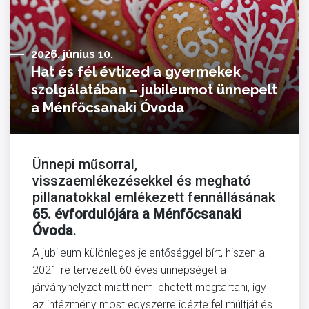
2026. június 10.
Hat és fél évtized a gyermekek
szolgálatában – jubileumot ünnepelt
a Ménfőcsanaki Óvoda
Ünnepi műsorral,
visszaemlékezésekkel és megható
pillanatokkal emlékezett fennállásának
65. évfordulójára a Ménfőcsanaki
Óvoda
.
A jubileum különleges jelentőséggel bírt, hiszen a
2021-re tervezett 60 éves ünnepséget a
járványhelyzet miatt nem lehetett megtartani, így
az intézmény most egyszerre idézte fel múltját és