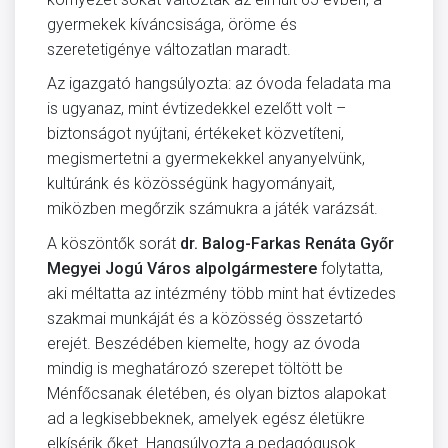
gyermekek kíváncsisága, öröme és
szeretetigénye változatlan maradt.
Az igazgató hangsúlyozta: az óvoda feladata ma
is ugyanaz, mint évtizedekkel ezelőtt volt –
biztonságot nyújtani, értékeket közvetíteni,
megismertetni a gyermekekkel anyanyelvünk,
kultúránk és közösségünk hagyományait,
miközben megőrzik számukra a játék varázsát.
A köszöntők sorát
dr. Balog-Farkas Renáta Győr
Megyei Jogú Város alpolgármestere
folytatta,
aki méltatta az intézmény több mint hat évtizedes
szakmai munkáját és a közösség összetartó
erejét. Beszédében kiemelte, hogy az óvoda
mindig is meghatározó szerepet töltött be
Ménfőcsanak életében, és olyan biztos alapokat
ad a legkisebbeknek, amelyek egész életükre
elkísérik őket. Hangsúlyozta a pedagógusok