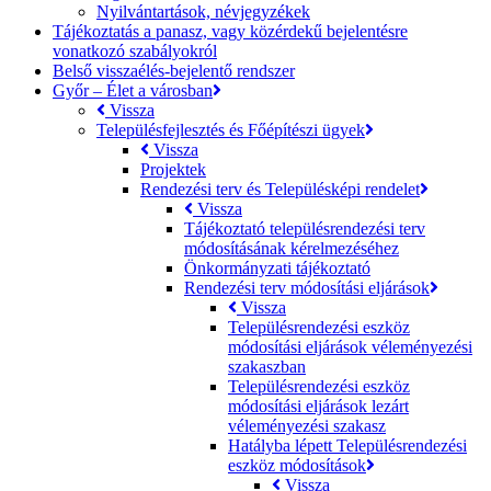
Nyilvántartások, névjegyzékek
Tájékoztatás a panasz, vagy közérdekű bejelentésre
vonatkozó szabályokról
Belső visszaélés-bejelentő rendszer
Győr – Élet a városban
Vissza
Településfejlesztés és Főépítészi ügyek
Vissza
Projektek
Rendezési terv és Településképi rendelet
Vissza
Tájékoztató településrendezési terv
módosításának kérelmezéséhez
Önkormányzati tájékoztató
Rendezési terv módosítási eljárások
Vissza
Településrendezési eszköz
módosítási eljárások véleményezési
szakaszban
Településrendezési eszköz
módosítási eljárások lezárt
véleményezési szakasz
Hatályba lépett Településrendezési
eszköz módosítások
Vissza