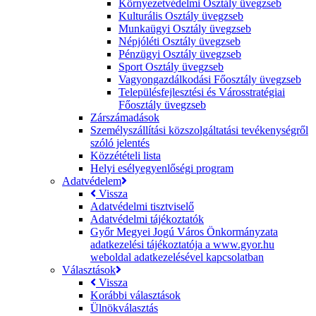
Környezetvédelmi Osztály üvegzseb
Kulturális Osztály üvegzseb
Munkaügyi Osztály üvegzseb
Népjóléti Osztály üvegzseb
Pénzügyi Osztály üvegzseb
Sport Osztály üvegzseb
Vagyongazdálkodási Főosztály üvegzseb
Településfejlesztési és Városstratégiai
Főosztály üvegzseb
Zárszámadások
Személyszállítási közszolgáltatási tevékenységről
szóló jelentés
Közzétételi lista
Helyi esélyegyenlőségi program
Adatvédelem
Vissza
Adatvédelmi tisztviselő
Adatvédelmi tájékoztatók
Győr Megyei Jogú Város Önkormányzata
adatkezelési tájékoztatója a www.gyor.hu
weboldal adatkezelésével kapcsolatban
Választások
Vissza
Korábbi választások
Ülnökválasztás