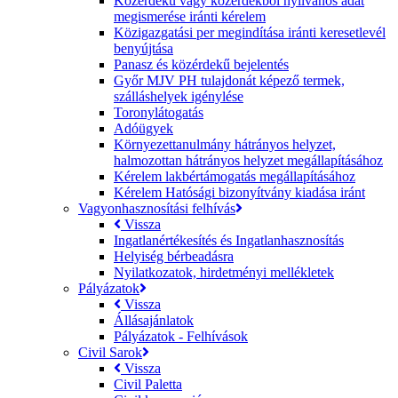
Közérdekű vagy közérdekből nyilvános adat
megismerése iránti kérelem
Közigazgatási per megindítása iránti keresetlevél
benyújtása
Panasz és közérdekű bejelentés
Győr MJV PH tulajdonát képező termek,
szálláshelyek igénylése
Toronylátogatás
Adóügyek
Környezettanulmány hátrányos helyzet,
halmozottan hátrányos helyzet megállapításához
Kérelem lakbértámogatás megállapításához
Kérelem Hatósági bizonyítvány kiadása iránt
Vagyonhasznosítási felhívás
Vissza
Ingatlanértékesítés és Ingatlanhasznosítás
Helyiség bérbeadásra
Nyilatkozatok, hirdetményi mellékletek
Pályázatok
Vissza
Állásajánlatok
Pályázatok - Felhívások
Civil Sarok
Vissza
Civil Paletta