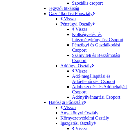
Szociális csoport
Jegyzői titkárság
Gazdálkodási Főosztály
Vissza
Pénzügyi Osztály
Vissza
Költségvetési és
Intézményirányítási Csoport
Pénzügyi és Gazdálkodási
Csoport
Számviteli és Beszámolási
Csoport
Adóügyi Osztály
Vissza
Adó-megállapítási és
Adóellenőrzési Csoport
Adóbeszedési és Adóbehajtási
Csoport
Adónyilvántartási Csoport
Hatósági Főosztály
Vissza
Anyakönyvi Osztály
Környezetvédelmi Osztály
Igazgatási Osztály
Vissza