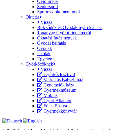
Oviolimpia
Seniorsport
Sportos dokumentumok
Oktatás
Vissza
Bölcsődék és Óvodák nyári leállása
Tananyag Győr történelméről
Oktatási Intézmények
Óvodai beiratás
Óvodák
Iskolák
Egyetem
Győrkőcöknek
Vissza
Győrkőcfesztivál
Vaskakas Bábszínház
Generációk háza
Gyermekmúzeum
Mobilis
Győri Állatkert
Füles Bástya
Gyermekkönyvtár