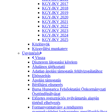
KGY-JKV 2017
KGY-JKV 2018
KGY-JKV 2019
KGY-JKV 2020
KGY-JKV 2021
KGY-JKV 2022
KGY-JKV 2023
KGY-JKV 2024
KGY-JKV 2025
Közlönyök
Közgyűlési munkaterv
Ügyintézés
Vissza
Díszterem látogatási kérelem
Általános tájékoztató
Adatlap ápolási támogatás felülvizsgálatához
Ebösszeírás
Ápolási támogatás
Bérlőtársi elismerés
Bursa Hungarica Felsőoktatási Önkormányzati
Ösztöndíjpályázat
Előzetes regisztrációs nyilvántartás alapján
történő elhelyezés
Formanyomtatvány a rendszeres
gyermekvédelmi kedvezmény megállapításához