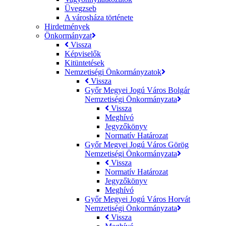
Üvegzseb
A városháza története
Hirdetmények
Önkormányzat
Vissza
Képviselők
Kitüntetések
Nemzetiségi Önkormányzatok
Vissza
Győr Megyei Jogú Város Bolgár
Nemzetiségi Önkormányzata
Vissza
Meghívó
Jegyzőkönyv
Normatív Határozat
Győr Megyei Jogú Város Görög
Nemzetiségi Önkormányzata
Vissza
Normatív Határozat
Jegyzőkönyv
Meghívó
Győr Megyei Jogú Város Horvát
Nemzetiségi Önkormányzata
Vissza