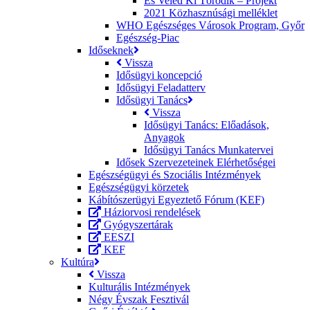
És Veled Ki Törődik – Projekt
2021 Közhasznúsági melléklet
WHO Egészséges Városok Program, Győr
Egészség-Piac
Időseknek
Vissza
Idősügyi koncepció
Idősügyi Feladatterv
Idősügyi Tanács
Vissza
Idősügyi Tanács: Előadások,
Anyagok
Idősügyi Tanács Munkatervei
Idősek Szervezeteinek Elérhetőségei
Egészségügyi és Szociális Intézmények
Egészségügyi körzetek
Kábítószerügyi Egyeztető Fórum (KEF)
Háziorvosi rendelések
Gyógyszertárak
EESZI
KEF
Kultúra
Vissza
Kulturális Intézmények
Négy Évszak Fesztivál