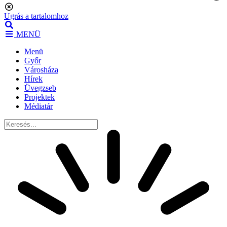
Ugrás a tartalomhoz
MENÜ
Menü
Győr
Városháza
Hírek
Üvegzseb
Projektek
Médiatár