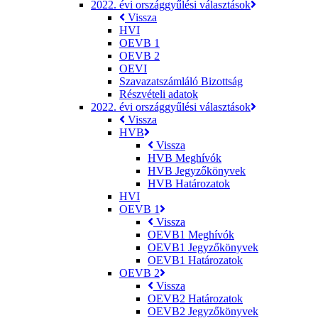
2022. évi országgyűlési választások
Vissza
HVI
OEVB 1
OEVB 2
OEVI
Szavazatszámláló Bizottság
Részvételi adatok
2022. évi országgyűlési választások
Vissza
HVB
Vissza
HVB Meghívók
HVB Jegyzőkönyvek
HVB Határozatok
HVI
OEVB 1
Vissza
OEVB1 Meghívók
OEVB1 Jegyzőkönyvek
OEVB1 Határozatok
OEVB 2
Vissza
OEVB2 Határozatok
OEVB2 Jegyzőkönyvek