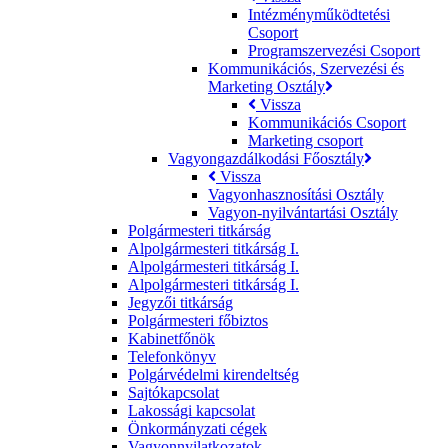
Intézményműködtetési
Csoport
Programszervezési Csoport
Kommunikációs, Szervezési és
Marketing Osztály
Vissza
Kommunikációs Csoport
Marketing csoport
Vagyongazdálkodási Főosztály
Vissza
Vagyonhasznosítási Osztály
Vagyon-nyilvántartási Osztály
Polgármesteri titkárság
Alpolgármesteri titkárság I.
Alpolgármesteri titkárság I.
Alpolgármesteri titkárság I.
Jegyzői titkárság
Polgármesteri főbiztos
Kabinetfőnök
Telefonkönyv
Polgárvédelmi kirendeltség
Sajtókapcsolat
Lakossági kapcsolat
Önkormányzati cégek
Vagyonnyilatkozatok