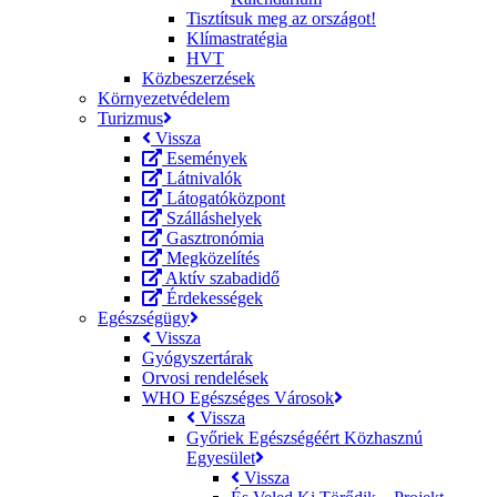
Tisztítsuk meg az országot!
Klímastratégia
HVT
Közbeszerzések
Környezetvédelem
Turizmus
Vissza
Események
Látnivalók
Látogatóközpont
Szálláshelyek
Gasztronómia
Megközelítés
Aktív szabadidő
Érdekességek
Egészségügy
Vissza
Gyógyszertárak
Orvosi rendelések
WHO Egészséges Városok
Vissza
Győriek Egészségéért Közhasznú
Egyesület
Vissza