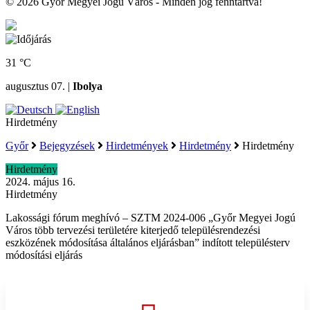
© 2026 Győr Megyei Jogú Város - Minden jog fenntartva!
31 °C
augusztus 07. |
Ibolya
Hirdetmény
Győr
Bejegyzések
Hirdetmények
Hirdetmény
Hirdetmény
Hirdetmény
2024. május 16.
Hirdetmény
Lakossági fórum meghívó – SZTM 2024-006 „Győr Megyei Jogú
Város több tervezési területére kiterjedő településrendezési
eszközének módosítása általános eljárásban” indított településterv
módosítási eljárás