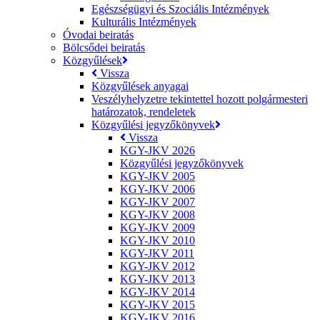
Egészségügyi és Szociális Intézmények
Kulturális Intézmények
Óvodai beiratás
Bölcsődei beiratás
Közgyűlések
Vissza
Közgyűlések anyagai
Veszélyhelyzetre tekintettel hozott polgármesteri
határozatok, rendeletek
Közgyűlési jegyzőkönyvek
Vissza
KGY-JKV 2026
Közgyűlési jegyzőkönyvek
KGY-JKV 2005
KGY-JKV 2006
KGY-JKV 2007
KGY-JKV 2008
KGY-JKV 2009
KGY-JKV 2010
KGY-JKV 2011
KGY-JKV 2012
KGY-JKV 2013
KGY-JKV 2014
KGY-JKV 2015
KGY-JKV 2016