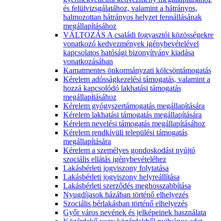
és felülvizsgálatához, valamint a hátrányos,
halmozottan hátrányos helyzet fennállásának
megállapításához
VÁLTOZÁS A családi fogyasztói közösségekre
vonatkozó kedvezmények igénybevételével
kapcsolatos hatósági bizonyítvány kiadása
vonatkozásában
Kamatmentes önkormányzati kölcsöntámogatás
Kérelem adósságkezelési támogatás, valamint a
hozzá kapcsolódó lakhatási támogatás
megállapításához
Kérelem gyógyszertámogatás megállapítására
Kérelem lakhatási támogatás megállapítására
Kérelem nevelési támogatás megállapításához
Kérelem rendkívüli települési támogatás
megállapítására
Kérelem a személyes gondoskodást nyújtó
szociális ellátás igénybevételéhez
Lakásbérleti jogviszony folytatása
Lakásbérleti jogviszony helyreállítása
Lakásbérleti szerződés meghosszabbítása
Nyugdíjasok házában történő elhelyezés
Szociális bérlakásban történő elhelyezés
Győr város nevének és jelképeinek használata