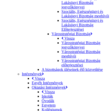
Lakásügyi Bizottság
jegyzőkönyvei
Szociális, Egészségügyi és
Lakásügyi Bizottság meghívói
Szociális, Egészségügyi és
Lakásügyi Bizottság
Előterjesztései
Városstratégiai Bizottság
Vissza
Városstratégiai Bizottság
jegyzőkönyvei
Városstratégiai Bizottság
meghívói
Városstratégiai Bizottság
előterjesztései
A bizottságok üléseinek élő közvetítése
Intézmények
Vissza
Egyéb Intézmények
Oktatási Intézmények
Vissza
Iskolák
Óvodák
Egyetem
Kollégiumok