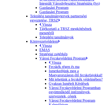
Integrált Városfejlesztési Stratégiája (Ivs)
Gazdasági Program
Gazdasági Program
Telepítési tanulmánytervek partnerségi
egyeztetése, TRSZ
Vissza
Tájékoztató a TRSZ megkötésének
menetéről
Telepítési tanulmányok
Környezetvédelem
Vissza
EMAS
Stratégiai zajtérkép
Városi Fecskevédelmi Program
Vissza
Fecskék régen és ma
Ismerkedjünk meg a
Magyarországon élő fecskefajokkal!
Mit tehetünk a fecskék védelmében?
Gyakran Ismételt Kérdések
Városi Fecskevédelmi Programban
együttműködő intézmények,
szervezetek, cégek
Városi Fecskevédelmi Program
Kalendárium