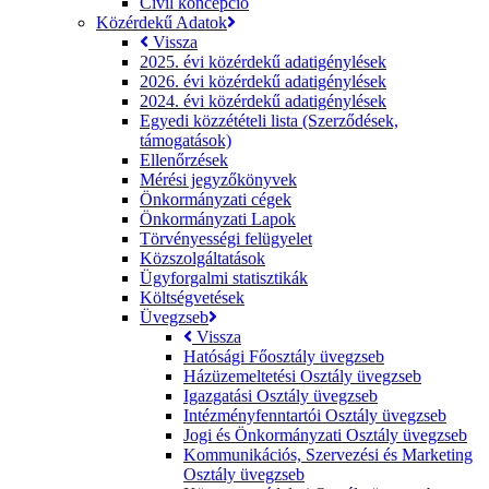
Civil koncepció
Közérdekű Adatok
Vissza
2025. évi közérdekű adatigénylések
2026. évi közérdekű adatigénylések
2024. évi közérdekű adatigénylések
Egyedi közzétételi lista (Szerződések,
támogatások)
Ellenőrzések
Mérési jegyzőkönyvek
Önkormányzati cégek
Önkormányzati Lapok
Törvényességi felügyelet
Közszolgáltatások
Ügyforgalmi statisztikák
Költségvetések
Üvegzseb
Vissza
Hatósági Főosztály üvegzseb
Házüzemeltetési Osztály üvegzseb
Igazgatási Osztály üvegzseb
Intézményfenntartói Osztály üvegzseb
Jogi és Önkormányzati Osztály üvegzseb
Kommunikációs, Szervezési és Marketing
Osztály üvegzseb