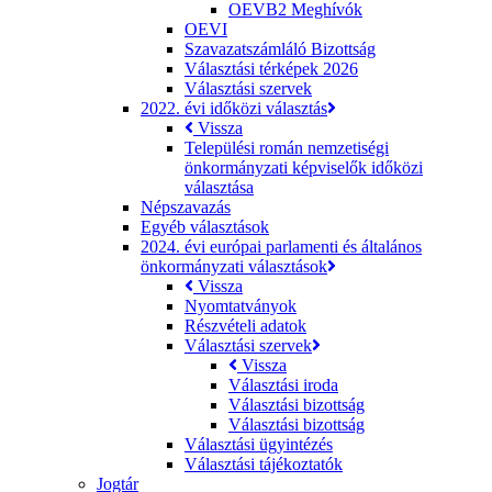
OEVB2 Meghívók
OEVI
Szavazatszámláló Bizottság
Választási térképek 2026
Választási szervek
2022. évi időközi választás
Vissza
Települési román nemzetiségi
önkormányzati képviselők időközi
választása
Népszavazás
Egyéb választások
2024. évi európai parlamenti és általános
önkormányzati választások
Vissza
Nyomtatványok
Részvételi adatok
Választási szervek
Vissza
Választási iroda
Választási bizottság
Választási bizottság
Választási ügyintézés
Választási tájékoztatók
Jogtár