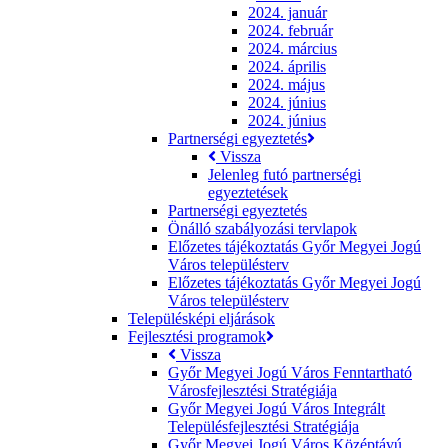
2024. január
2024. február
2024. március
2024. április
2024. május
2024. június
2024. június
Partnerségi egyeztetés
Vissza
Jelenleg futó partnerségi
egyeztetések
Partnerségi egyeztetés
Önálló szabályozási tervlapok
Előzetes tájékoztatás Győr Megyei Jogú
Város településterv
Előzetes tájékoztatás Győr Megyei Jogú
Város településterv
Településképi eljárások
Fejlesztési programok
Vissza
Győr Megyei Jogú Város Fenntartható
Városfejlesztési Stratégiája
Győr Megyei Jogú Város Integrált
Településfejlesztési Stratégiája
Győr Megyei Jogú Város Középtávú