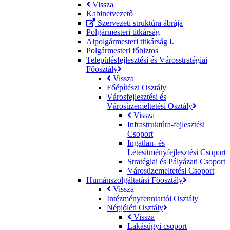
Vissza
Kabinetvezető
Szervezeti struktúra ábrája
Polgármesteri titkárság
Alpolgármesteri titkárság I.
Polgármesteri főbiztos
Településfejlesztési és Városstratégiai
Főosztály
Vissza
Főépítészi Osztály
Városfejlesztési és
Városüzemeltetési Osztály
Vissza
Infrastruktúra-fejlesztési
Csoport
Ingatlan- és
Létesítményfejlesztési Csoport
Stratégiai és Pályázati Csoport
Városüzemeltetési Csoport
Humánszolgáltatási Főosztály
Vissza
Intézményfenntartói Osztály
Népjóléti Osztály
Vissza
Lakásügyi csoport