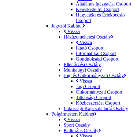
Általános Igazgatási Csoport
Kereskedelmi Csoport
Hagyatéki és Értékbecslő
Csoport
Jegyzői Kabinet
Vissza
Házüzemeltetési Osztály
Vissza
Iktató Csoport
Informatikai Csoport
Gondnoksági Csoport
Ellenőrzési Osztály
Munkaügyi Osztály
Jogi és Önkormányzati Osztály
Vissza
Jogi Csoport
Önkormányzati Csoport
Titkársági Csoport
Közbeszerzési Csoport
Lakossági Kapcsolattartó Osztály
Polgármesteri Kabinet
Vissza
Sport Osztály
Kulturális Osztály
Vissza