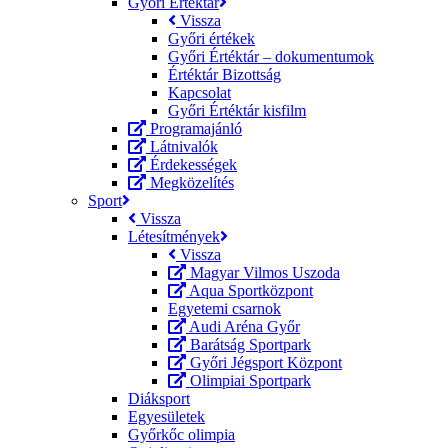
Győri Értéktár
Vissza
Győri értékek
Győri Értéktár – dokumentumok
Értéktár Bizottság
Kapcsolat
Győri Értéktár kisfilm
Programajánló
Látnivalók
Érdekességek
Megközelítés
Sport
Vissza
Létesítmények
Vissza
Magyar Vilmos Uszoda
Aqua Sportközpont
Egyetemi csarnok
Audi Aréna Győr
Barátság Sportpark
Győri Jégsport Központ
Olimpiai Sportpark
Diáksport
Egyesületek
Győrkőc olimpia