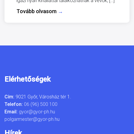
igazi nyári kínállattal találkozhatnak a vevők, […]
Tovább olvasom
→
Elérhetőségek
Cím:
9021 Győr, Városház tér 1.
Telefon:
06 (96) 500 100
Email:
gyor@gyor-ph.hu
polgarmester@gyor-ph.hu
Hírek