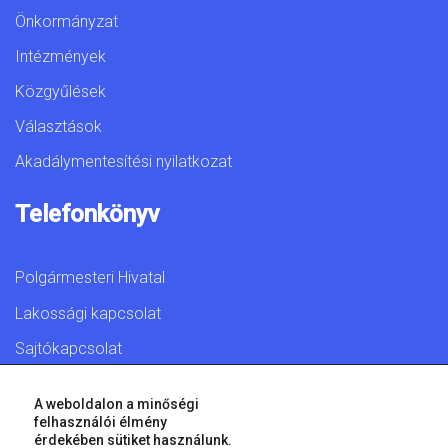
Önkormányzat
Intézmények
Közgyűlések
Választások
Akadálymentesítési nyilatkozat
Telefonkönyv
Polgármesteri Hivatal
Lakossági kapcsolat
Sajtókapcsolat
A weboldalon a minőségi
felhasználói élmény
érdekében sütiket használunk.