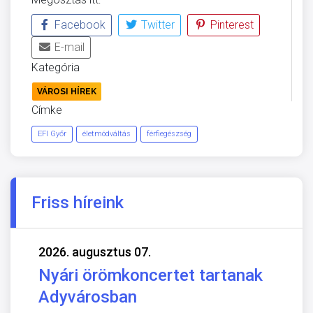
Facebook
Twitter
Pinterest
E-mail
Kategória
VÁROSI HÍREK
Címke
EFI Győr
életmódváltás
férfiegészség
Friss híreink
2026. augusztus 07.
Nyári örömkoncertet tartanak
Adyvárosban