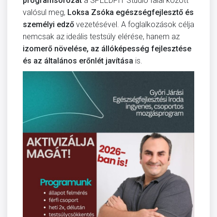
programsorozat
a SPEEDFIT Stúdió falai között
valósul meg,
Loksa Zsóka egészségfejlesztő és
személyi edző
vezetésével. A foglalkozások célja
nemcsak az ideális testsúly elérése, hanem az
izomerő növelése, az állóképesség fejlesztése
és az általános erőnlét javítása
is.