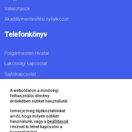
Választások
Akadálymentesítési nyilatkozat
Telefonkönyv
Polgármesteri Hivatal
Lakossági kapcsolat
Sajtókapcsolat
A weboldalon a minőségi
felhasználói élmény
érdekében sütiket használunk.
© 2026 Győr Megyei Jogú Város • Minden jog fenntartva!
Ismerje meg tájékoztatónkat
arról, hogy milyen sütiket
használunk, vagy a
beállítások
résznél ki lehet kapcsolni a