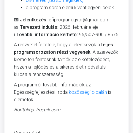
BMI-érték (testtömegindex)
a program során elérni kívánt egyéni célok
📧
Jelentkezés:
efiprogram.gyor@gmail.com
📅
Tervezett indulás:
2026. február eleje
ℹ️
További információ kérhető:
96/507-900 / 8575
A részvétel feltétele, hogy a jelentkezők a
teljes
programsorozaton részt vegyenek
. A szervezők
kiemelten fontosnak tartják az elköteleződést,
hiszen a fejlődés és a sikeres életmódváltás
kulcsa a rendszeresség.
A programról további információk az
Egészségfejlesztési Iroda
közösségi oldalán
is
elérhetők.
Borítókép: freepik.com
Megosztás itt: