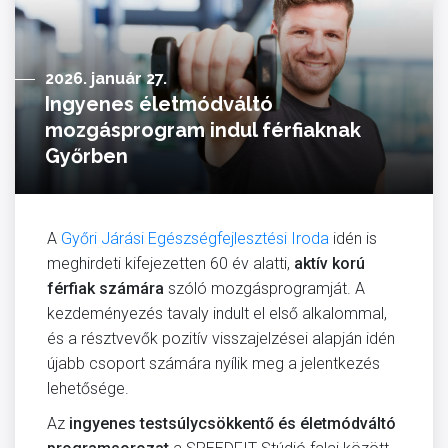
2026. január 27.
Ingyenes életmódváltó
mozgásprogram indul férfiaknak
Győrben
A
Győri Járási Egészségfejlesztési Iroda
idén is
meghirdeti kifejezetten 60 év alatti,
aktív korú
férfiak számára
szóló mozgásprogramját. A
kezdeményezés tavaly indult el első alkalommal,
és a résztvevők pozitív visszajelzései alapján idén
újabb csoport számára nyílik meg a jelentkezés
lehetősége.
Az
ingyenes testsúlycsökkentő és életmódváltó