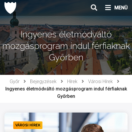
Ugrás
MENÜ
a
tartalomhoz
Ingyenes életmódváltó
mozgásprogram indul férfiaknak
Győrben
Győr
Bejegyzések
Hírek
Városi Hírek
Ingyenes életmódváltó mozgásprogram indul férfiaknak
Győrben
VÁROSI HÍREK