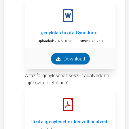
Igénylőlap tüzifa Győr.docx
Uploaded:
2026.01.28
Size:
13.53 KB
Download
A tűzifa igényléséhez készült adatvédelmi
tájékoztató letölthető:
Tűzifa igényléséhez készült adatvédelmi tájék