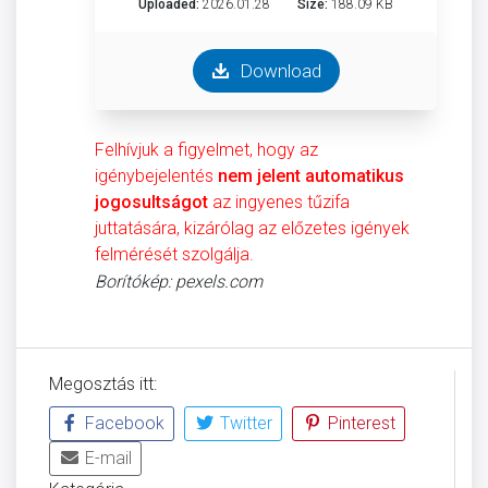
Uploaded:
2026.01.28
Size:
188.09 KB
Download
Felhívjuk a figyelmet, hogy az
igénybejelentés
nem jelent automatikus
jogosultságot
az ingyenes tűzifa
juttatására, kizárólag az előzetes igények
felmérését szolgálja.
Borítókép: pexels.com
Megosztás itt:
Facebook
Twitter
Pinterest
E-mail