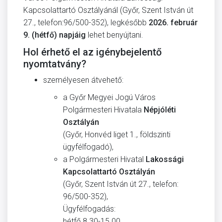
Kapcsolattartó Osztályánál (Győr, Szent István út
27., telefon:96/500-352), legkésőbb
2026. február
9. (hétfő) napjáig
lehet benyújtani.
Hol érhető el az igénybejelentő
nyomtatvány?
személyesen átvehető:
a Győr Megyei Jogú Város
Polgármesteri Hivatala
Népjóléti
Osztályán
(Győr, Honvéd liget 1., földszinti
ügyfélfogadó),
a Polgármesteri Hivatal
Lakossági
Kapcsolattartó Osztályán
(Győr, Szent István út 27., telefon:
96/500-352),
Ügyfélfogadás:
hétfő 8.30-15.00