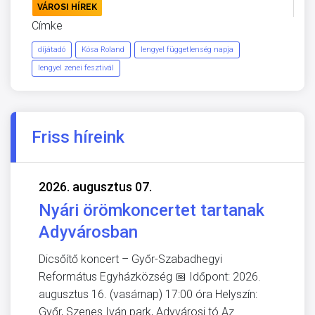
VÁROSI HÍREK
Címke
díjátadó
Kósa Roland
lengyel függetlenség napja
lengyel zenei fesztivál
Friss híreink
2026. augusztus 07.
Nyári örömkoncertet tartanak
Adyvárosban
Dicsőítő koncert – Győr-Szabadhegyi
Református Egyházközség 📅 Időpont: 2026.
augusztus 16. (vasárnap) 17:00 óra Helyszín:
Győr, Szenes Iván park, Adyvárosi tó Az