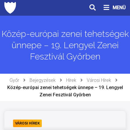
Ugrás
MENÜ
a
tartalomhoz
Közép-európai zenei tehetségek
ünnepe – 19. Lengyel Zenei
Fesztivál Győrben
Győr
Bejegyzések
Hírek
Városi Hírek
Közép-európai zenei tehetségek ünnepe – 19. Lengyel
Zenei Fesztivál Győrben
VÁROSI HÍREK