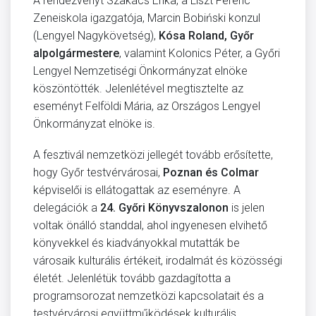
A rendezvényt Szakács Erika, a Liszt Ferenc
Zeneiskola igazgatója, Marcin Bobiński konzul
(Lengyel Nagykövetség),
Kósa Roland, Győr
alpolgármestere
, valamint Kolonics Péter, a Győri
Lengyel Nemzetiségi Önkormányzat elnöke
köszöntötték. Jelenlétével megtisztelte az
eseményt Felföldi Mária, az Országos Lengyel
Önkormányzat elnöke is.
A fesztivál nemzetközi jellegét tovább erősítette,
hogy Győr testvérvárosai,
Poznan és Colmar
képviselői is ellátogattak az eseményre. A
delegációk a
24. Győri Könyvszalonon
is jelen
voltak önálló standdal, ahol ingyenesen elvihető
könyvekkel és kiadványokkal mutatták be
városaik kulturális értékeit, irodalmát és közösségi
életét. Jelenlétük tovább gazdagította a
programsorozat nemzetközi kapcsolatait és a
testvérvárosi együttműködések kulturális