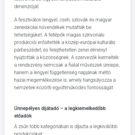
dimenzióját.
A fesztiválon lengyel, cseh, szlovák és magyar
zeneiskolai növendékek mutatták be
tehetségüket. A fellépők magas színvonalú
produkciói erősítették a közép-európai kulturális
párbeszédet, és felejthetetlen zenei élményt
nyújtottak a közönségnek. A szervezők kiemelték:
a rendezvény nemcsak a fiatal művészek ünnepe,
hanem a lengyel függetlenség napjának méltó
hazai megemlékezése is, amely hangsúlyozza a
nemzetek közötti együttműködés fontosságát.
Ünnepélyes díjátadó – a legkiemelkedőbb
előadók
A zsűri több kategóriában is díjazta a legkiválóbb
produkciókat: