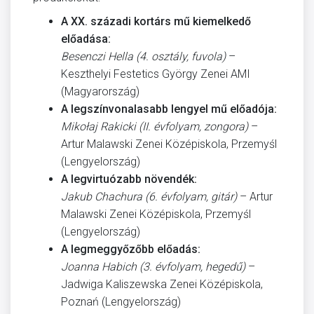
A XX. századi kortárs mű kiemelkedő
előadása:
Besenczi Hella (4. osztály, fuvola)
–
Keszthelyi Festetics György Zenei AMI
(Magyarország)
A legszínvonalasabb lengyel mű előadója:
Mikołaj Rakicki (II. évfolyam, zongora)
–
Artur Malawski Zenei Középiskola, Przemyśl
(Lengyelország)
A legvirtuózabb növendék:
Jakub Chachura (6. évfolyam, gitár)
– Artur
Malawski Zenei Középiskola, Przemyśl
(Lengyelország)
A legmeggyőzőbb előadás:
Joanna Habich (3. évfolyam, hegedű)
–
Jadwiga Kaliszewska Zenei Középiskola,
Poznań (Lengyelország)