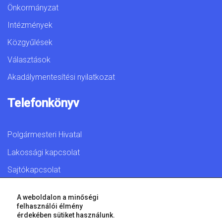
Önkormányzat
Intézmények
Közgyűlések
Választások
Akadálymentesítési nyilatkozat
Telefonkönyv
Polgármesteri Hivatal
Lakossági kapcsolat
Sajtókapcsolat
A weboldalon a minőségi
felhasználói élmény
érdekében sütiket használunk.
© 2026 Győr Megyei Jogú Város • Minden jog fenntartva!