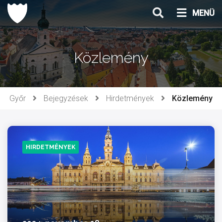
Ugrás
MENÜ
a
tartalomhoz
Közlemény
Győr
Bejegyzések
Hirdetmények
Közlemény
HIRDETMÉNYEK