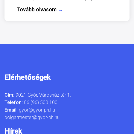
Tovább olvasom
→
Elérhetőségek
Cím:
9021 Győr, Városház tér 1.
Telefon:
06 (96) 500 100
Email:
gyor@gyor-ph.hu
polgarmester@gyor-ph.hu
Hírek