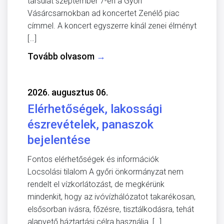
társulat szeptember 7-én a Győri
Vásárcsarnokban ad koncertet Zenélő piac
címmel. A koncert egyszerre kínál zenei élményt
[…]
Tovább olvasom
→
2026. augusztus 06.
Elérhetőségek, lakossági
észrevételek, panaszok
bejelentése
Fontos elérhetőségek és információk
Locsolási tilalom A győri önkormányzat nem
rendelt el vízkorlátozást, de megkérünk
mindenkit, hogy az ivóvízhálózatot takarékosan,
elsősorban ivásra, főzésre, tisztálkodásra, tehát
alapvető háztartási célra használja. […]