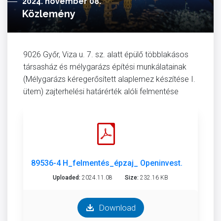
2024. november 08.
Közlemény
9026 Győr, Viza u. 7. sz. alatt épülő többlakásos
társasház és mélygarázs építési munkálatainak
(Mélygarázs kéregerősített alaplemez készítése I.
ütem) zajterhelési határérték alóli felmentése
89536-4 H_felmentés_épzaj_ Openinvest.pdf
Uploaded:
2024.11.08
Size:
232.16 KB
Download