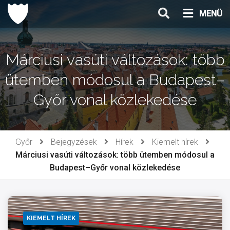
Ugrás
MENÜ
a
tartalomhoz
Márciusi vasúti változások: több
ütemben módosul a Budapest–
Győr vonal közlekedése
Győr
Bejegyzések
Hírek
Kiemelt hírek
Márciusi vasúti változások: több ütemben módosul a
Budapest–Győr vonal közlekedése
KIEMELT HÍREK