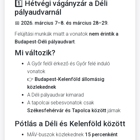
1️⃣ Hétvégi vágányzár a Déli
pályaudvarnál
📅
2026. március 7–8. és március 28–29.
Felújítási munkák miatt a vonatok
nem érintik a
Budapest-Déli pályaudvart
.
Mi változik?
A Győr felől érkező és Győr felé induló
vonatok
👉
Budapest-Kelenföld állomásig
közlekednek
A Déli pályaudvar kimarad
A tapolcai sebesvonatok csak
Székesfehérvár és Tapolca között
járnak
Pótlás a Déli és Kelenföld között
MÁV-buszok közlekednek
15 percenként