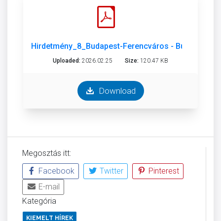
Hirdetmény_8_Budapest-Ferencváros - Budapest-Ke
Uploaded:
2026.02.25
Size:
120.47 KB
Download
Megosztás itt:
Facebook
Twitter
Pinterest
E-mail
Kategória
KIEMELT HÍREK