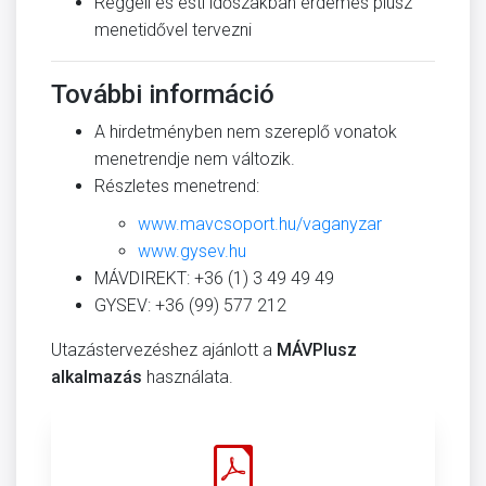
Reggeli és esti időszakban érdemes plusz
menetidővel tervezni
További információ
A hirdetményben nem szereplő vonatok
menetrendje nem változik.
Részletes menetrend:
www.mavcsoport.hu/vaganyzar
www.gysev.hu
MÁVDIREKT: +36 (1) 3 49 49 49
GYSEV: +36 (99) 577 212
Utazástervezéshez ajánlott a
MÁVPlusz
alkalmazás
használata.