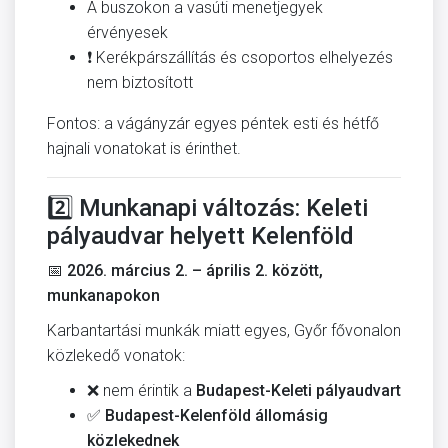
A buszokon a vasúti menetjegyek
érvényesek
❗ Kerékpárszállítás és csoportos elhelyezés
nem biztosított
Fontos: a vágányzár egyes péntek esti és hétfő
hajnali vonatokat is érinthet.
2️⃣ Munkanapi változás: Keleti
pályaudvar helyett Kelenföld
📅
2026. március 2. – április 2. között,
munkanapokon
Karbantartási munkák miatt egyes, Győr fővonalon
közlekedő vonatok:
❌ nem érintik a
Budapest-Keleti pályaudvart
✅
Budapest-Kelenföld állomásig
közlekednek