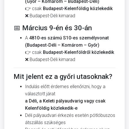
(Győr – Komárom – Budapest-Déli)
👉 csak
Budapest-Kelenföldig közlekedik
❌ Budapest-Déli kimarad
📅 Március 9-én és 30-án
A
4810-es számú S10-es személyvonat
(Budapest-Déli – Komárom – Győr)
👉 csak
Budapest-Kelenföldről közlekedik
❌ Budapest-Déli kimarad
Mit jelent ez a győri utasoknak?
Indulás előtt érdemes ellenőrizni, hogy a
választott járat
a Déli, a Keleti pályaudvarig vagy csak
Kelenföldig közlekedik-e
Déli pályaudvari érkezés esetén pótlóbuszos
átszállás szükséges