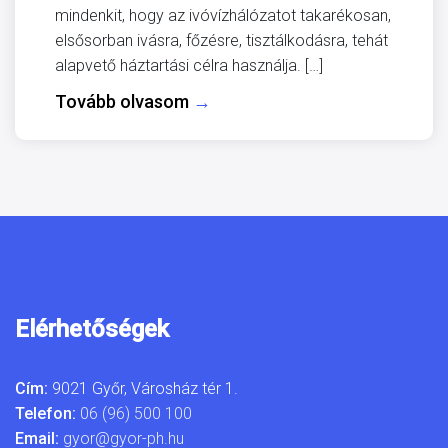
mindenkit, hogy az ivóvízhálózatot takarékosan,
elsősorban ivásra, főzésre, tisztálkodásra, tehát
alapvető háztartási célra használja. […]
Tovább olvasom
→
Elérhetőségek
Cím:
9021 Győr, Városház tér 1.
Telefon:
06 (96) 500 100
Email:
gyor@gyor-ph.hu