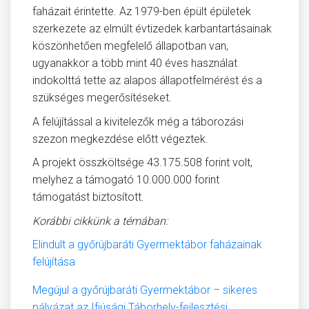
faházait érintette. Az 1979-ben épült épületek
szerkezete az elmúlt évtizedek karbantartásainak
köszönhetően megfelelő állapotban van,
ugyanakkor a több mint 40 éves használat
indokolttá tette az alapos állapotfelmérést és a
szükséges megerősítéseket.
A felújítással a kivitelezők még a táborozási
szezon megkezdése előtt végeztek.
A projekt összköltsége 43.175.508 forint volt,
melyhez a támogató 10.000.000 forint
támogatást biztosított.
Korábbi cikkünk a témában:
Elindult a győrújbaráti Gyermektábor faházainak
felújítása
Megújul a győrújbaráti Gyermektábor – sikeres
pályázat az Ifjúsági Táborhely-fejlesztési