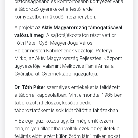
biztonságosabb és komfortosabb környezet várja
a táborozó gyerekeket a festői erdei
környezetben működő intézményben.
A projekt az
Aktív Magyarország támogatásával
valósult meg
. A sajtótájékoztatón részt vett dr.
Tóth Péter, Győr Megyei Jogú Város
Polgármesteri Kabinetjének vezetője, Petényi
Mirko, az Aktív Magyarország Fejlesztési Központ
ügyvezetője, valamint Melkovics Fanni Anna, a
Győrújbaráti Gyermektábor igazgatója.
Dr. Tóth Péter
személyes emlékeket is felidézett
a táborral kapcsolatban. Mint elmondta, 1985-ben
táborozott itt először, később pedig
táboroztatóként is sok időt töltött a faházakban.
– Ez egy igazi közös ügy. Én még emlékszem
arra, milyen állapotban voltak ezek az épületek a
felújítás előtt, ezért külön öröm látni, milyen sokat