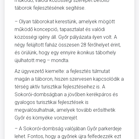
működő, valódi közösségi szerepet betöltő
táborok fejlesztésének segítése.
– Olyan táborokat kerestünk, amelyek mögött
működő koncepció, tapasztalat és valódi
közösségi igény áll. Győr pályázata ilyen volt. A
négy felújított faház összesen 28 férőhelyet érint,
és örülünk, hogy egy ennyire ikonikus táborhely
újulhatott meg – mondta.
Az ügyvezető kiemelte: a fejlesztés túlmutat
magán a táboron, hiszen szervesen kapcsolódik a
térség aktív turisztikai fejlesztéseihez is. A
Sokorói-dombságban a jövőben kerékpáros és
gyalogos turisztikai fejlesztések is
megvalósulhatnak, amelyek tovább erősíthetik
Győr és környéke vonzerejét.
– A Sokorói-dombság valójában Győr parkerdeje
lehet. Fontos, hogy a győriek újra felfedezzék ezt