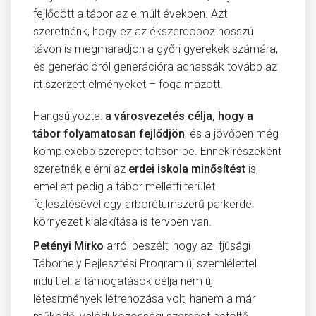
fejlődött a tábor az elmúlt években. Azt
szeretnénk, hogy ez az ékszerdoboz hosszú
távon is megmaradjon a győri gyerekek számára,
és generációról generációra adhassák tovább az
itt szerzett élményeket – fogalmazott.
Hangsúlyozta:
a városvezetés célja, hogy a
tábor folyamatosan fejlődjön
, és a jövőben még
komplexebb szerepet töltsön be. Ennek részeként
szeretnék elérni az
erdei iskola minősítést
is,
emellett pedig a tábor melletti terület
fejlesztésével egy arborétumszerű parkerdei
környezet kialakítása is tervben van.
Petényi Mirko
arról beszélt, hogy az Ifjúsági
Táborhely Fejlesztési Program új szemlélettel
indult el: a támogatások célja nem új
létesítmények létrehozása volt, hanem a már