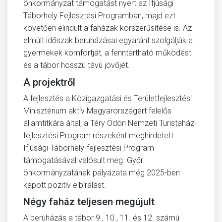
önkormányzat támogatást nyert az Ifjúsági
Táborhely Fejlesztési Programban, majd ezt
követően elindult a faházak korszerűsítése is. Az
elmúlt időszak beruházásai egyaránt szolgálják a
gyermekek komfortját, a fenntartható működést
és a tábor hosszú távú jövőjét.
A projektről
A fejlesztés a Közigazgatási és Területfejlesztési
Minisztérium aktív Magyarországért felelős
államtitkára által, a Téry Ödön Nemzeti Turistaház-
fejlesztési Program részeként meghirdetett
Ifjúsági Táborhely-fejlesztési Program
támogatásával valósult meg. Győr
önkormányzatának pályázata még 2025-ben
kapott pozitív elbírálást.
Négy faház teljesen megújult
A beruházás a tábor 9., 10., 11. és 12. számú