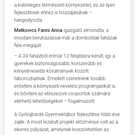
a különleges természeti környezetet, és az ilyen
fejlesztések ehhez is hozzájárulnak –
hangsúlyozta.
Melkovics Fanni Anna
igazgató elmondta: a
mostani beruházással már a domboldali faházak
fele megújult.
– A 24 faházból immár 12 felújításra került, így a
gyerekek biztonságosabb, korszerűbb és
kényelmesebb körülmények között
táborozhatnak. Emellett szeretnénk tovább
erősíteni a környezeti nevelési programjainkat is,
és bővíteni az előszezoni csoportok számára
elérhető lehetőségeket – fogalmazott.
A Győrújbaráti Gyermektábor fejlesztése több éve
zajlik. A most lezárult projekt előzménye volt az a
sikeres pályázat, amelynek köszönhetően az