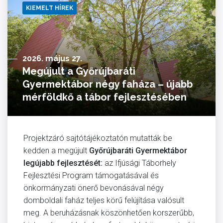
KIEMELT HÍREK
2026. május 27.
Megújult a Győrújbaráti
Gyermektábor négy faháza – újabb
mérföldkő a tábor fejlesztésében
Projektzáró sajtótájékoztatón mutatták be
kedden a megújult
Győrújbaráti Gyermektábor
legújabb fejlesztését:
az Ifjúsági Táborhely
Fejlesztési Program támogatásával és
önkormányzati önerő bevonásával négy
domboldali faház teljes körű felújítása valósult
meg. A beruházásnak köszönhetően korszerűbb,