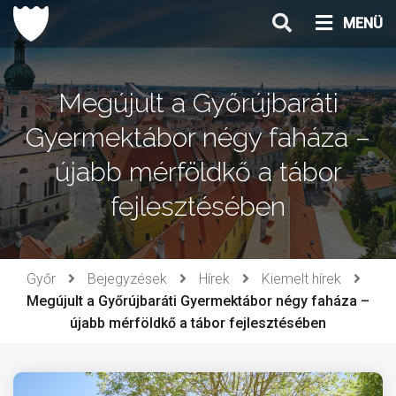
Ugrás
MENÜ
a
tartalomhoz
Megújult a Győrújbaráti
Gyermektábor négy faháza –
újabb mérföldkő a tábor
fejlesztésében
Győr
Bejegyzések
Hírek
Kiemelt hírek
Megújult a Győrújbaráti Gyermektábor négy faháza –
újabb mérföldkő a tábor fejlesztésében