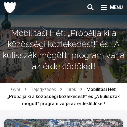
Ugrás
MENÜ
a
tartalomhoz
Mobilitási Hét: „Próbálja ki a
közösségi közlekedést!” és „A
kulisszák mögött” program várja
az érdeklődőket!
Győr
Bejegyzések
Hírek
Mobilitási Hét:
„Próbálja ki a közösségi közlekedést!” és „A kulisszák
mögött” program várja az érdeklődőket!