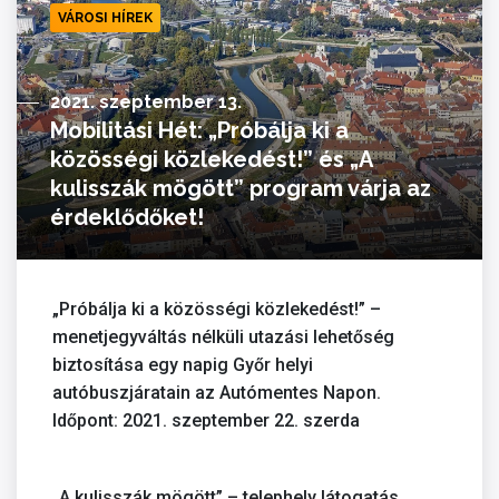
VÁROSI HÍREK
2021. szeptember 13.
Mobilitási Hét: „Próbálja ki a
közösségi közlekedést!” és „A
kulisszák mögött” program várja az
érdeklődőket!
„Próbálja ki a közösségi közlekedést!” –
menetjegyváltás nélküli utazási lehetőség
biztosítása egy napig Győr helyi
autóbuszjáratain az Autómentes Napon.
Időpont: 2021. szeptember 22. szerda
„A kulisszák mögött” – telephely látogatás