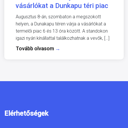
vásárlókat a Dunkapu téri piac
Augusztus 8-án, szombaton a megszokott
helyen, a Dunakapu téren várja a vásárlókat a
termelői piac 6 és 13 óra között. A standokon
igazi nyári kínállattal találkozhatnak a vevők, […]
Tovább olvasom
→
Elérhetőségek