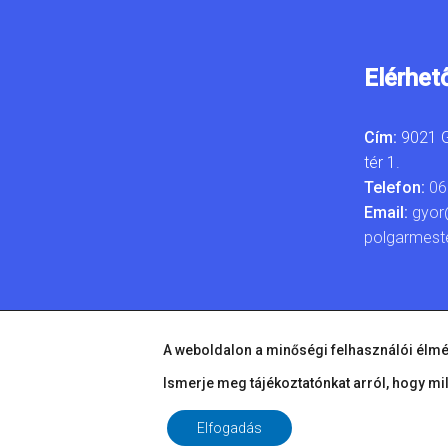
Elérhet
Cím:
9021 G
tér 1.
Telefon:
06
Email:
gyor
polgarmest
A weboldalon a minőségi felhasználói élmé
Ismerje meg tájékoztatónkat arról, hogy mi
Elfogadás