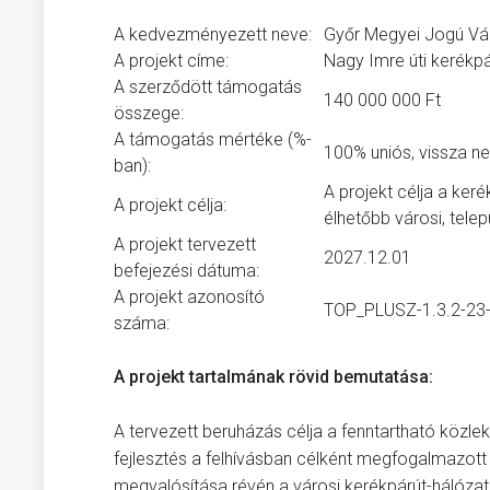
A kedvezményezett neve:
Győr Megyei Jogú V
A projekt címe:
Nagy Imre úti kerékpá
A szerződött támogatás
140 000 000 Ft
összege:
A támogatás mértéke (%-
100% uniós, vissza n
ban):
A projekt célja a ker
A projekt célja:
élhetőbb városi, tel
A projekt tervezett
2027.12.01
befejezési dátuma:
A projekt azonosító
TOP_PLUSZ-1.3.2-23
száma:
A projekt tartalmának rövid bemutatása:
A tervezett beruházás célja a fenntartható közl
fejlesztés a felhívásban célként megfogalmazott é
megvalósítása révén a városi kerékpárút-hálózat 