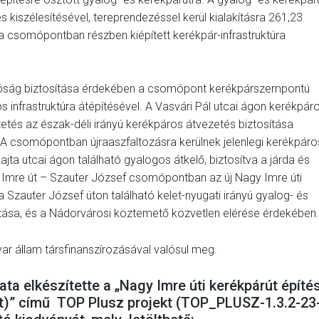
 kiszélesítésével, tereprendezéssel kerül kialakításra 261,23
a csomópontban részben kiépített kerékpár-infrastruktúra
tóság biztosítása érdekében a csomópont kerékpárszempontú
s infrastruktúra átépítésével. A Vasvári Pál utcai ágon kerékpár
zetés az észak-déli irányú kerékpáros átvezetés biztosítása
. A csomópontban újraaszfaltozásra kerülnek jelenlegi kerékpáro
ajta utcai ágon található gyalogos átkelő, biztosítva a járda és
 Imre út – Szauter József csomópontban az új Nagy Imre úti
 Szauter József úton található kelet-nyugati irányú gyalog- és
ítása, és a Nádorvárosi köztemető közvetlen elérése érdekében.
ar állam társfinanszírozásával valósul meg.
 elkészítette a „Nagy Imre úti kerékpárút építé
ött)” című TOP Plusz projekt (TOP_PLUSZ-1.3.2-23