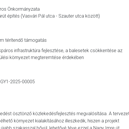
áros Önkormányzata
rút építés (Vasvári Pál utca - Szauter utca között)
em térítendő támogatás
ékpáros infrastruktúra fejlesztése, a balesetek csökkentése az
epülési környezet megteremtése érdekében
-GY1-2025-00005
ekedést ösztönző közlekedésfejlesztés megvalósítása. A tervezet
lhető környezet kialakításához illeszkedik, hiszen a projekt
újabb szakasszal bővül, lehetővé téve ezzel a Nagy Imre út