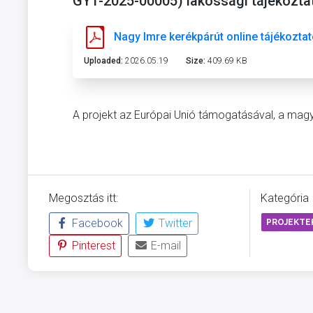
GY1-2025-00005) lakossági tájékoztat
Nagy Imre kerékpárút online tájékoz
Uploaded:
2026.05.19
Size:
409.69 KB
A projekt az Európai Unió támogatásával, a magy
Megosztás itt:
Kategória
Facebook
Twitter
PROJEKTE
Pinterest
E-mail