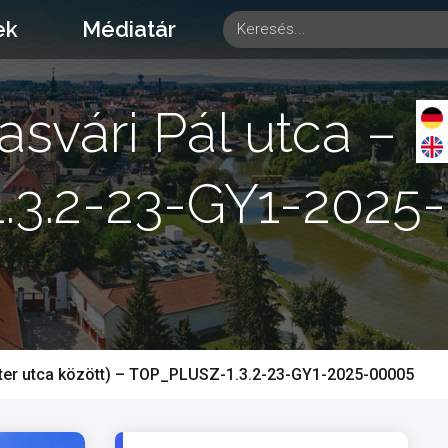
ek
Médiatár
asvári Pál utca –
.3.2-23-GY1-2025-
zauter utca között) – TOP_PLUSZ-1.3.2-23-GY1-2025-00005