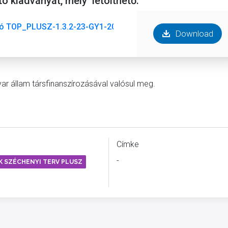
ó kiadványát, mely letölthető:
tató TOP_PLUSZ-1.3.2-23-GY1-2025-00005.pdf
Download
ar állam társfinanszírozásával valósul meg.
Címke
-
K SZÉCHENYI TERV PLUSZ