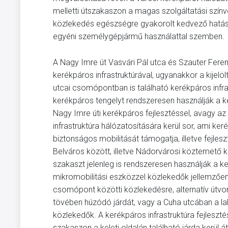
melletti útszakaszon a magas szolgáltatási színv
közlekedés egészségre gyakorolt kedvező hatásá
egyéni személygépjármű használattal szemben.
A Nagy Imre út Vasvári Pál utca és Szauter Feren
kerékpáros infrastruktúrával, ugyanakkor a kijelö
utcai csomópontban is található kerékpáros infr
kerékpáros tengelyt rendszeresen használják a k
Nagy Imre úti kerékpáros fejlesztéssel, avagy az
infrastruktúra hálózatosítására kerül sor, ami k
biztonságos mobilitását támogatja, illetve fejles
Belváros között, illetve Nádorvárosi köztemető köz
szakaszt jelenleg is rendszeresen használják a k
mikromobilitási eszközzel közlekedők jellemzően a
csomópont közötti közlekedésre, alternatív útvon
tövében húzódó járdát, vagy a Cuha utcában a lak
közlekedők. A kerékpáros infrastruktúra fejleszt
szakaszon a keleti oldalán található járda kerül 