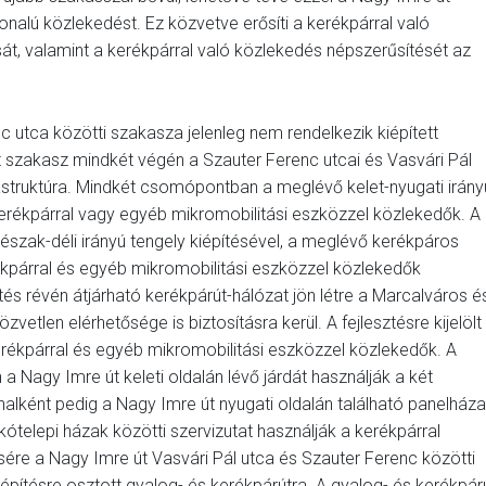
onalú közlekedést. Ez közvetve erősíti a kerékpárral való
t, valamint a kerékpárral való közlekedés népszerűsítését az
c utca közötti szakasza jelenleg nem rendelkezik kiépített
lt szakasz mindkét végén a Szauter Ferenc utcai és Vasvári Pál
astruktúra. Mindkét csomópontban a meglévő kelet-nyugati irány
erékpárral vagy egyéb mikromobilitási eszközzel közlekedők. A
 észak-déli irányú tengely kiépítésével, a meglévő kerékpáros
erékpárral és egyéb mikromobilitási eszközzel közlekedők
ztés révén átjárható kerékpárút-hálózat jön létre a Marcalváros é
vetlen elérhetősége is biztosításra kerül. A fejlesztésre kijelölt
erékpárral és egyéb mikromobilitási eszközzel közlekedők. A
 Nagy Imre út keleti oldalán lévő járdát használják a két
alként pedig a Nagy Imre út nyugati oldalán található panelház
ótelepi házak közötti szervizutat használják a kerékpárral
ésére a Nagy Imre út Vasvári Pál utca és Szauter Ferenc közötti
átépítésre osztott gyalog- és kerékpárútra. A gyalog- és kerékpár