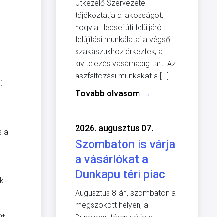
Útkezelő Szervezete
tájékoztatja a lakosságot,
hogy a Hecsei úti felüljáró
felújítási munkálatai a végső
szakaszukhoz érkeztek, a
kivitelezés vasárnapig tart. Az
aszfaltozási munkákat a […]
ú
Tovább olvasom
→
2026. augusztus 07.
s a
Szombaton is várja
a vásárlókat a
Dunkapu téri piac
ak
Augusztus 8-án, szombaton a
megszokott helyen, a
út