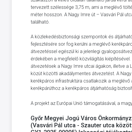
tervezett szélessége 3,75 m, ami a meglévő töltés
méter hosszon. A Nagy Imre út – Vasvári Pál utc
található.
A közlekedésbiztonsági szempontok és átjárha
fejlesztésére sor fog kerülni a meglévő kerékpáro
átvezetéssel egészül ki a jelenlegi gyalogosátve
érdekében a megfelelő közvilágítás kiépítésével
átvezetések a Nagy Imre utcai ágakon, illetve a L
közút közötti akadálymentes átvezetést. A Nagy
kerékpáros infrastruktúra csatlakozik a meglévő a
kerékpárúthoz a kerékpáros átjárhatóság biztos
A projekt az Európai Unió támogatásával, a magy
Győr Megyei Jogú Város Önkormányzata
(Vasvári Pál utca - Szauter utca köz