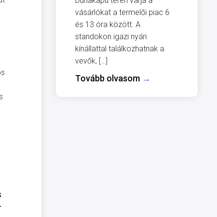
Dunakapu téren várja a
vásárlókat a termelői piac 6
és 13 óra között. A
standokon igazi nyári
kínállattal találkozhatnak a
vevők, […]
os
Tovább olvasom
→
s
s
-