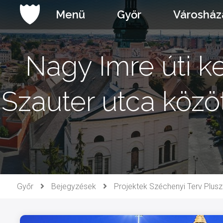
Ugrás
Menü
Győr
Városház
a
tartalomhoz
Nagy Imre úti ke
Szauter utca köz
Győr
Bejegyzések
Projektek Széchenyi Terv Plusz