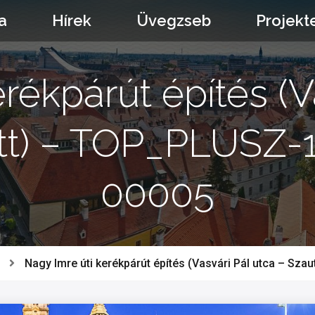
a
Hírek
Üvegzseb
Projekt
rékpárút építés (V
ött) – TOP_PLUSZ-1
00005
Nagy Imre úti kerékpárút építés (Vasvári Pál utca – S