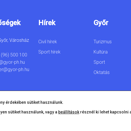
őségek
Hírek
Győr
yőr, Városház
Civil hírek
Turizmus
Sport hírek
Kultúra
 (96) 500 100
Sport
@gyor-ph.hu
er@gyor-ph.hu
Oktatás
ny érdekében sütiket használunk.
lyen sütiket használunk, vagy a
beállítások
résznél ki lehet kapcsolni 
© 2026 Győr Megyei Jogú Város • Minden jog fenntartva!