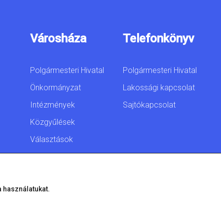
Városháza
Telefonkönyv
Polgármesteri Hivatal
Polgármesteri Hivatal
Önkormányzat
Lakossági kapcsolat
Intézmények
Sajtókapcsolat
Közgyűlések
Választások
Akadálymentesítési
nyilatkozat
a használatukat.