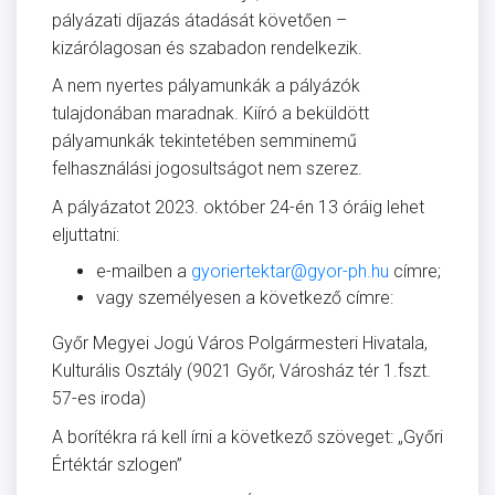
pályázati díjazás átadását követően –
kizárólagosan és szabadon rendelkezik.
A nem nyertes pályamunkák a pályázók
tulajdonában maradnak. Kiíró a beküldött
pályamunkák tekintetében semminemű
felhasználási jogosultságot nem szerez.
A pályázatot 2023. október 24-én 13 óráig lehet
eljuttatni:
e-mailben a
gyoriertektar@gyor-ph.hu
címre;
vagy személyesen a következő címre:
Győr Megyei Jogú Város Polgármesteri Hivatala,
Kulturális Osztály (9021 Győr, Városház tér 1.fszt.
57-es iroda)
A borítékra rá kell írni a következő szöveget: „Győri
Értéktár szlogen”