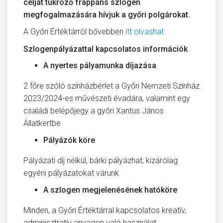
célját tükröző frappáns szlogen
megfogalmazására hívjuk a győri polgárokat.
A Győri Értéktárról bővebben
itt olvashat.
Szlogenpályázattal kapcsolatos információk
A nyertes pályamunka díjazása
2 főre szóló színházbérlet a Győri Nemzeti Színház
2023/2024-es művészeti évadára, valamint egy
családi belépőjegy a győri Xantus János
Állatkertbe
Pályázók köre
Pályázati díj nélkül, bárki pályázhat; kizárólag
egyéni pályázatokat várunk.
A szlogen megjelenésének hatóköre
Minden, a Győri Értéktárral kapcsolatos kreatív,
adminisztratív anyagon való használat.