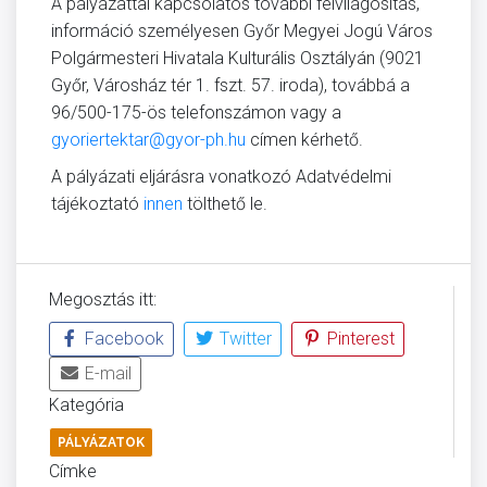
A pályázattal kapcsolatos további felvilágosítás,
információ személyesen Győr Megyei Jogú Város
Polgármesteri Hivatala Kulturális Osztályán (9021
Győr, Városház tér 1. fszt. 57. iroda), továbbá a
96/500-175-ös telefonszámon vagy a
gyoriertektar@gyor-ph.hu
címen kérhető.
A pályázati eljárásra vonatkozó Adatvédelmi
tájékoztató
innen
tölthető le.
Megosztás itt:
Facebook
Twitter
Pinterest
E-mail
Kategória
PÁLYÁZATOK
Címke