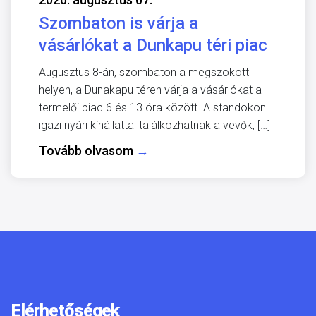
Szombaton is várja a
vásárlókat a Dunkapu téri piac
Augusztus 8-án, szombaton a megszokott
helyen, a Dunakapu téren várja a vásárlókat a
termelői piac 6 és 13 óra között. A standokon
igazi nyári kínállattal találkozhatnak a vevők, […]
Tovább olvasom
→
Elérhetőségek