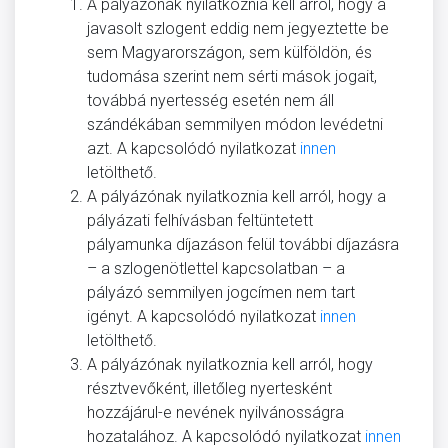
A pályázónak nyilatkoznia kell arról, hogy a
javasolt szlogent eddig nem jegyeztette be
sem Magyarországon, sem külföldön, és
tudomása szerint nem sérti mások jogait,
továbbá nyertesség esetén nem áll
szándékában semmilyen módon levédetni
azt. A kapcsolódó nyilatkozat
innen
letölthető.
A pályázónak nyilatkoznia kell arról, hogy a
pályázati felhívásban feltüntetett
pályamunka díjazáson felül további díjazásra
– a szlogenötlettel kapcsolatban – a
pályázó semmilyen jogcímen nem tart
igényt. A kapcsolódó nyilatkozat
innen
letölthető.
A pályázónak nyilatkoznia kell arról, hogy
résztvevőként, illetőleg nyertesként
hozzájárul-e nevének nyilvánosságra
hozatalához. A kapcsolódó nyilatkozat
innen