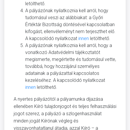
letölthető.
A pályázónak nyilatkoznia kell arról, hogy
tudomásul veszi az alábbiakat: a Győri
Értéktár Bizottság döntésével kapcsolatban
kifogást, ellenvéleményt nem terjeszthet elő.
A kapcsolódó nyilatkozat
innen
letölthető.
A pályázónak nyilatkoznia kell arról, hogy a
vonatkozó Adatvédelmi tájékoztatót
megismerte, megértette és tudomásul vette,
továbbá, hogy hozzájárul személyes
adatainak a pályázattal kapcsolatos
kezeléséhez. A kapcsolódó nyilatkozat
innen
letölthető.
A nyertes pályázótól a pályamunka díjazása
ellenében Kiíró tulajdonjogot és teljes felhasználási
jogot szerez, a pályázó a szlogenhasználat
minden jogát Kiírónak végleg és
visszavonhatatlanul átadja, azzal Kiíró – a