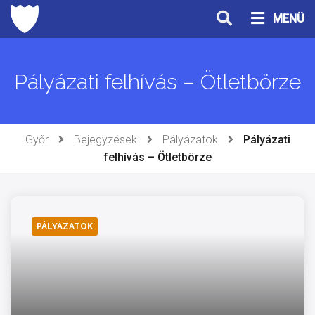
Ugrás
MENÜ
a
tartalomhoz
Pályázati felhívás – Ötletbörze
Győr
Bejegyzések
Pályázatok
Pályázati
felhívás – Ötletbörze
PÁLYÁZATOK