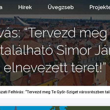
a
Hírek
Üvegzseb
Projekt
ívás: “Tervezd meg
található Simor J
elnevezett teret!”
ázati Felhívás: “Tervezd meg Te Győr-Sziget városrészben tal