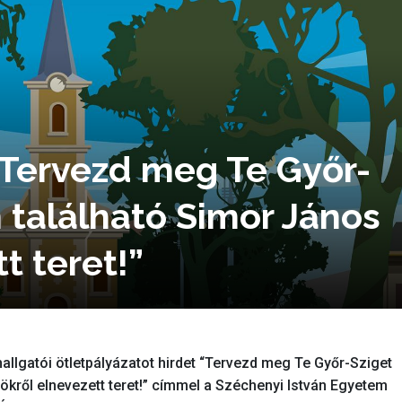
 “Tervezd meg Te Győr-
 található Simor János
t teret!”
lgatói ötletpályázatot hirdet “Tervezd meg Te Győr-Sziget
kről elnevezett teret!” címmel a Széchenyi István Egyetem