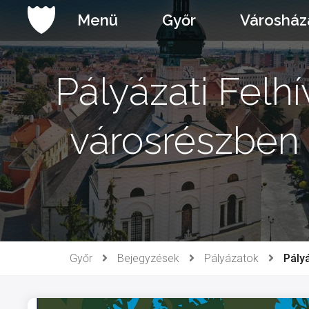
Ugrás
Menü
Győr
Városház
a
tartalomhoz
Pályázati Felh
városrészben 
Győr
Bejegyzések
Pályázatok
Pály