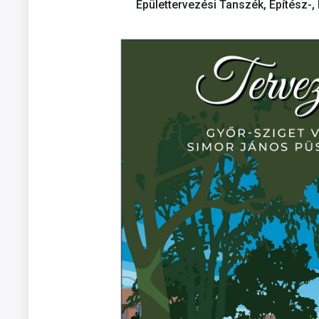
Épülettervezési Tanszék, Építész-,