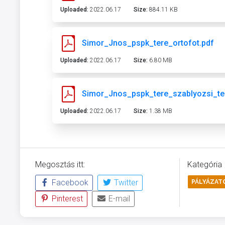
Uploaded:
2022.06.17
Size:
884.11 KB
Simor_Jnos_pspk_tere_ortofot.pdf
Uploaded:
2022.06.17
Size:
6.80 MB
Simor_Jnos_pspk_tere_szablyozsi_te
Uploaded:
2022.06.17
Size:
1.38 MB
Megosztás itt:
Kategória
Facebook
Twitter
PÁLYÁZAT
Pinterest
E-mail