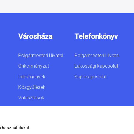
Városháza
Telefonkönyv
Polgármesteri Hivatal
Polgármesteri Hivatal
Önkormányzat
Lakossági kapcsolat
Intézmények
Sajtókapcsolat
Közgyűlések
Választások
Akadálymentesítési
nyilatkozat
a használatukat.