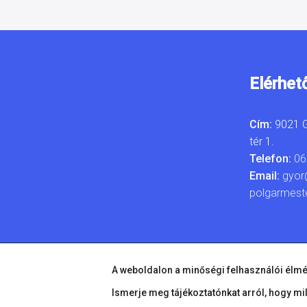
Elérhet
Cím:
9021 G
tér 1.
Telefon:
06
Email:
gyor
polgarmest
A weboldalon a minőségi felhasználói élmé
Ismerje meg tájékoztatónkat arról, hogy mi