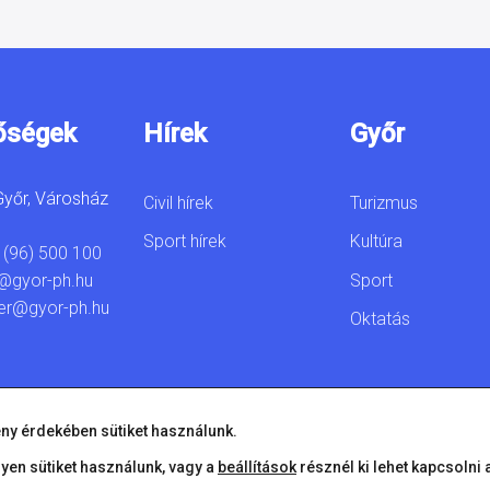
őségek
Hírek
Győr
yőr, Városház
Civil hírek
Turizmus
Sport hírek
Kultúra
 (96) 500 100
Sport
@gyor-ph.hu
er@gyor-ph.hu
Oktatás
ny érdekében sütiket használunk.
lyen sütiket használunk, vagy a
beállítások
résznél ki lehet kapcsolni 