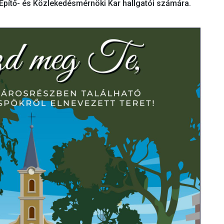
 Építő- és Közlekedésmérnöki Kar hallgatói számára.