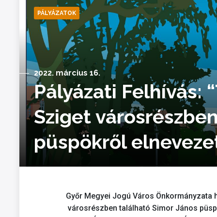
PÁLYÁZATOK
2022. március 16.
Pályázati Felhívás:
Sziget városrészben
püspökről elnevezet
Győr Megyei Jogú Város Önkormányzata hal
városrészben található Simor János püspö