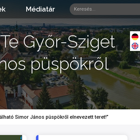
ek
Médiatár
 Te Győr-Sziget
ános püspökről
álható Simor János püspökről elnevezett teret!”