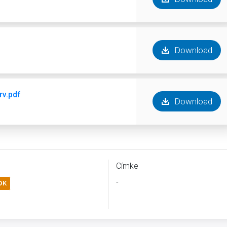
Download
rv.pdf
Download
Címke
-
OK