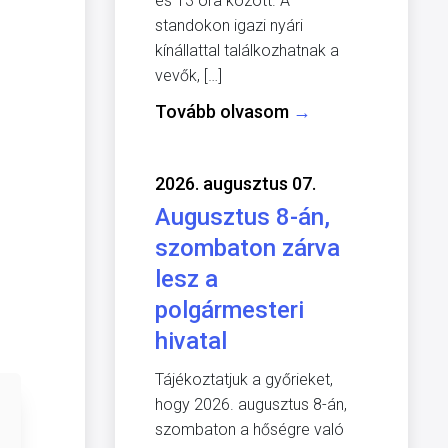
és 13 óra között. A
standokon igazi nyári
kínállattal találkozhatnak a
vevők, […]
Tovább olvasom
→
2026. augusztus 07.
Augusztus 8-án,
szombaton zárva
lesz a
polgármesteri
hivatal
Tájékoztatjuk a győrieket,
hogy 2026. augusztus 8-án,
szombaton a hőségre való