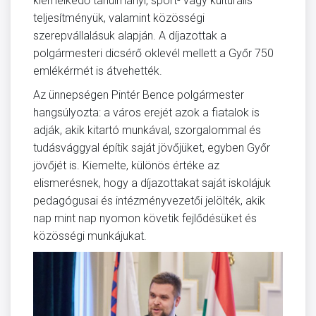
kiemelkedő tanulmányi, sport- vagy kulturális
teljesítményük, valamint közösségi
szerepvállalásuk alapján. A díjazottak a
polgármesteri dicsérő oklevél mellett a Győr 750
emlékérmét is átvehették.
Az ünnepségen Pintér Bence polgármester
hangsúlyozta: a város erejét azok a fiatalok is
adják, akik kitartó munkával, szorgalommal és
tudásvággyal építik saját jövőjüket, egyben Győr
jövőjét is. Kiemelte, különös értéke az
elismerésnek, hogy a díjazottakat saját iskolájuk
pedagógusai és intézményvezetői jelölték, akik
nap mint nap nyomon követik fejlődésüket és
közösségi munkájukat.