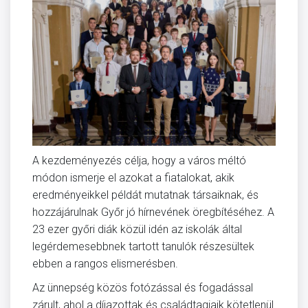
A kezdeményezés célja, hogy a város méltó
módon ismerje el azokat a fiatalokat, akik
eredményeikkel példát mutatnak társaiknak, és
hozzájárulnak Győr jó hírnevének öregbítéséhez. A
23 ezer győri diák közül idén az iskolák által
legérdemesebbnek tartott tanulók részesültek
ebben a rangos elismerésben.
Az ünnepség közös fotózással és fogadással
zárult, ahol a díjazottak és családtagjaik kötetlenül