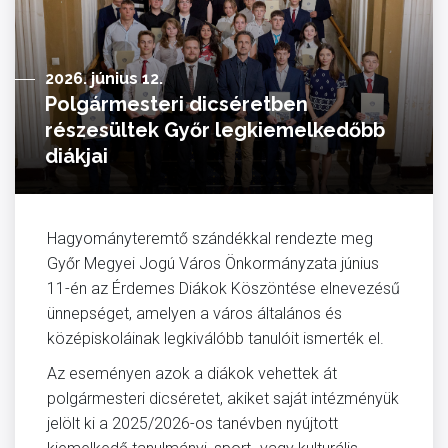
2026. június 12.
Polgármesteri dicséretben
részesültek Győr legkiemelkedőbb
diákjai
Hagyományteremtő szándékkal rendezte meg
Győr Megyei Jogú Város Önkormányzata június
11-én az Érdemes Diákok Köszöntése elnevezésű
ünnepséget, amelyen a város általános és
középiskoláinak legkiválóbb tanulóit ismerték el.
Az eseményen azok a diákok vehettek át
polgármesteri dicséretet, akiket saját intézményük
jelölt ki a 2025/2026-os tanévben nyújtott