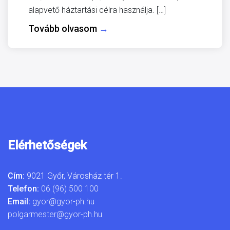
alapvető háztartási célra használja. […]
Tovább olvasom
→
Elérhetőségek
Cím:
9021 Győr, Városház tér 1.
Telefon:
06 (96) 500 100
Email:
gyor@gyor-ph.hu
polgarmester@gyor-ph.hu