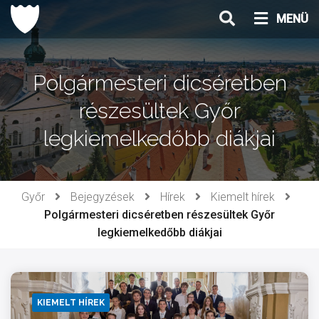
Ugrás
MENÜ
a
tartalomhoz
Polgármesteri dicséretben
részesültek Győr
legkiemelkedőbb diákjai
Győr
Bejegyzések
Hírek
Kiemelt hírek
Polgármesteri dicséretben részesültek Győr
legkiemelkedőbb diákjai
KIEMELT HÍREK