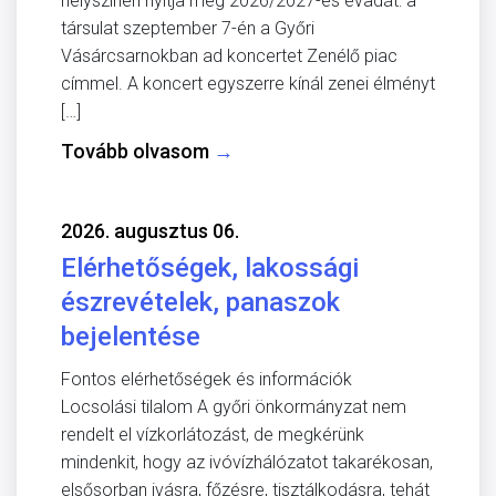
helyszínen nyitja meg 2026/2027-es évadát: a
társulat szeptember 7-én a Győri
Vásárcsarnokban ad koncertet Zenélő piac
címmel. A koncert egyszerre kínál zenei élményt
[…]
Tovább olvasom
→
2026. augusztus 06.
Elérhetőségek, lakossági
észrevételek, panaszok
bejelentése
Fontos elérhetőségek és információk
Locsolási tilalom A győri önkormányzat nem
rendelt el vízkorlátozást, de megkérünk
mindenkit, hogy az ivóvízhálózatot takarékosan,
elsősorban ivásra, főzésre, tisztálkodásra, tehát