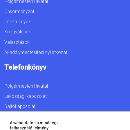
Polgármesteri Hivatal
Önkormányzat
Intézmények
Közgyűlések
Választások
Akadálymentesítési nyilatkozat
Telefonkönyv
Polgármesteri Hivatal
Lakossági kapcsolat
Sajtókapcsolat
A weboldalon a minőségi
felhasználói élmény