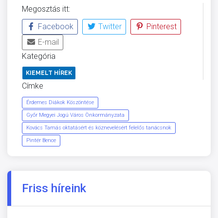
Megosztás itt:
Facebook
Twitter
Pinterest
E-mail
Kategória
KIEMELT HÍREK
Címke
Érdemes Diákok Köszöntése
Győr Megyei Jogú Város Önkormányzata
Kovács Tamás oktatásért és köznevelésért felelős tanácsnok
Pintér Bence
Friss híreink