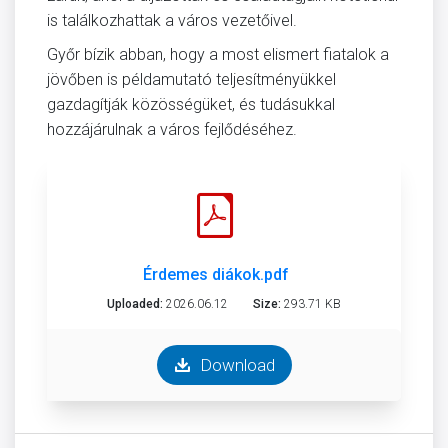
is találkozhattak a város vezetőivel.
Győr bízik abban, hogy a most elismert fiatalok a
jövőben is példamutató teljesítményükkel
gazdagítják közösségüket, és tudásukkal
hozzájárulnak a város fejlődéséhez.
Érdemes diákok.pdf
Uploaded:
2026.06.12
Size:
293.71 KB
Download