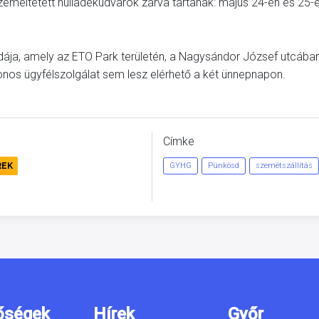
emeltetett hulladékudvarok zárva tartanak: május 24-én és 25-
odája, amely az
ETO Park
területén, a Nagysándor József utcába
onos ügyfélszolgálat sem lesz elérhető a két ünnepnapon.
Címke
REK
GYHG
Pünkösd
szemétszállítás
őségek
Hírek
Győr