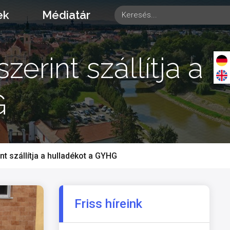
ek
Médiatár
erint szállítja a
G
t szállítja a hulladékot a GYHG
Friss híreink