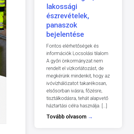
lakossági
észrevételek,
panaszok
bejelentése
Fontos elérhetőségek és
információk Locsolási tilalom
A győri önkormányzat nem
rendelt el vízkorlátozást, de
megkérünk mindenkit, hogy az
ivóvízhálózatot takarékosan,
elsősorban ivásra, főzésre,
tisztálkodásra, tehát alapvető
háztartási célra használja. […]
Tovább olvasom
→