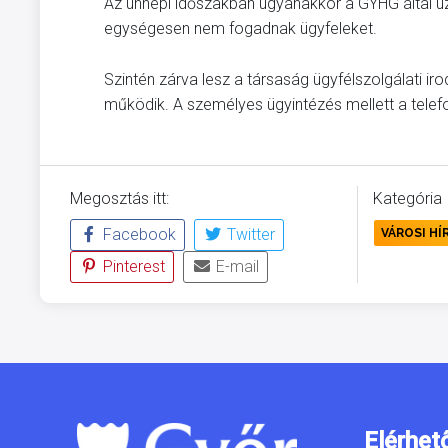
Az ünnepi időszakban ugyanakkor a GYHG által üz
egységesen nem fogadnak ügyfeleket.
Szintén zárva lesz a társaság ügyfélszolgálati ir
működik. A személyes ügyintézés mellett a telef
Megosztás itt:
Kategória
Facebook
Twitter
VÁROSI HÍ
Pinterest
E-mail
Elérhet