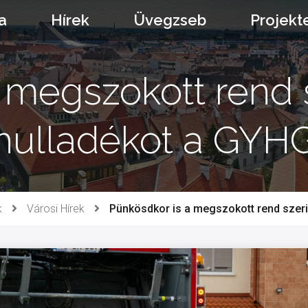
a
Hírek
Üvegzseb
Projekt
megszokott rend sz
hulladékot a GYH
k
Városi Hírek
Pünkösdkor is a megszokott rend szerin