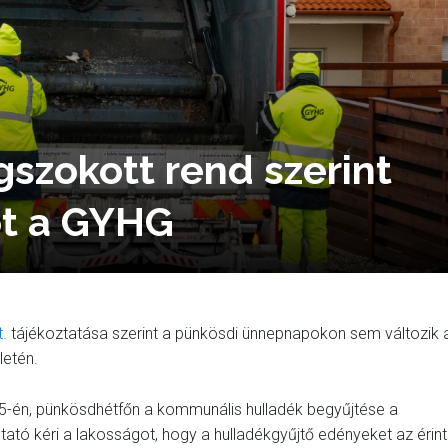
szokott rend szerint
kot a GYHG
.
tájékoztatása szerint a pünkösdi ünnepnapokon sem változik 
letén.
5-én, pünkösdhétfőn a kommunális hulladék begyűjtése a
tató kéri a lakosságot, hogy a hulladékgyűjtő edényeket az érint