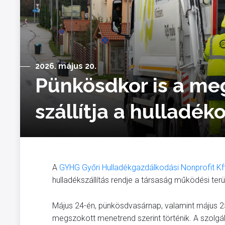
2026. május 20.
Pünkösdkor is a meg
szállítja a hulladé
A
GYHG Győri Hulladékgazdálkodási Nonprofit Kft
hulladékszállítás rendje a társaság működési terü
Május 24-én, pünkösdvasárnap, valamint május 2
megszokott menetrend szerint történik. A szolgál