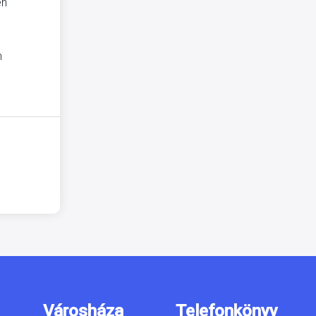
én
n
Városháza
Telefonkönyv