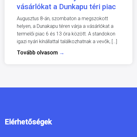
vásárlókat a Dunkapu téri piac
Augusztus 8-án, szombaton a megszokott
helyen, a Dunakapu téren várja a vásárlókat a
termelői piac 6 és 13 óra között. A standokon
igazi nyári kínállattal találkozhatnak a vevők, […]
Tovább olvasom
→
Elérhetőségek