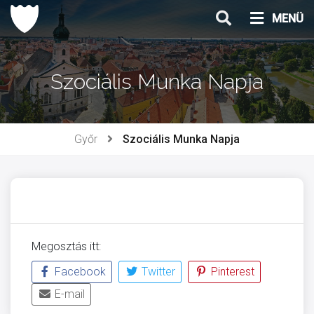
Ugrás
MENÜ
a
tartalomhoz
Szociális Munka Napja
Győr
Szociális Munka Napja
Megosztás itt:
Facebook
Twitter
Pinterest
E-mail