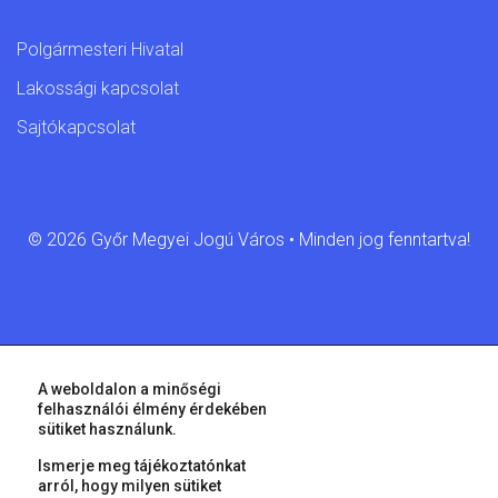
Polgármesteri Hivatal
Lakossági kapcsolat
Sajtókapcsolat
© 2026 Győr Megyei Jogú Város • Minden jog fenntartva!
A weboldalon a minőségi
felhasználói élmény érdekében
sütiket használunk.
Ismerje meg tájékoztatónkat
arról, hogy milyen sütiket