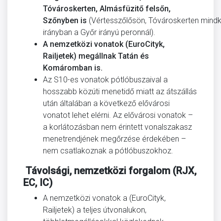
Tóvároskerten,
Almásfüzitő felsőn,
Szőnyben
is
(Vértesszőlősön, Tóvároskerten mind
irányban a Győr irányú peronnál).
A nemzetközi vonatok (EuroCityk,
Railjetek) megállnak Tatán és
Komáromban is.
Az S10-es vonatok pótlóbuszaival a
hosszabb közúti menetidő miatt az átszállás
után általában a következő elővárosi
vonatot lehet elérni. Az elővárosi vonatok –
a korlátozásban nem érintett vonalszakasz
menetrendjének megőrzése érdekében –
nem csatlakoznak a pótlóbuszokhoz.
Távolsági, nemzetközi forgalom (RJX,
EC, IC)
A nemzetközi vonatok a (EuroCityk,
Railjetek) a teljes útvonalukon,