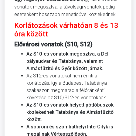
vonatok megosztva, a távolsági vonatok pedig
esetenként hosszabb menetidővel közlekednek.
Korlátozások várhatóan 8 és 13
óra között
Elővárosi vonatok (S10, S12)
Az S10-es vonatok megosztva, a Déli
pályaudvar és Tatabánya, valamint
Almásfüzitő és Győr között járnak.
Az S12-es vonatokat nem érinti a
korlátozás, így a Budapest-Tatabánya
szakaszon megmarad a félóránkénti
követése az S10/S12-es vonatoknak.
Az S10-es vonatok helyett pótlóbuszok
közlekednek Tatabánya és Almásfüzitő
között.
A soproni és szombathelyi InterCityk is
megállnak Vértesszőlősön,