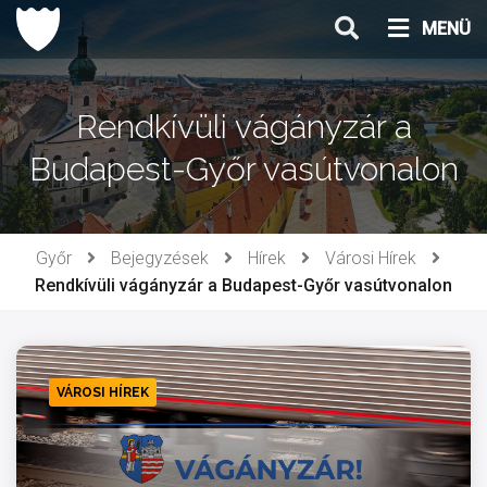
Ugrás
MENÜ
a
tartalomhoz
Rendkívüli vágányzár a
Budapest-Győr vasútvonalon
Győr
Bejegyzések
Hírek
Városi Hírek
Rendkívüli vágányzár a Budapest-Győr vasútvonalon
VÁROSI HÍREK