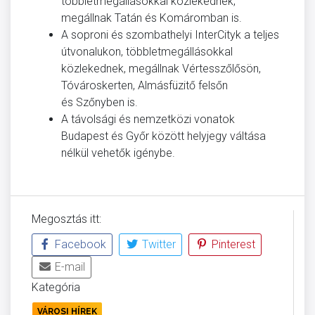
többletmegállásokkal közlekednek,
megállnak Tatán és Komáromban is.
A soproni és szombathelyi InterCityk a teljes
útvonalukon, többletmegállásokkal
közlekednek, megállnak Vértesszőlősön,
Tóvároskerten, Almásfüzitő felsőn
és Szőnyben is.
A távolsági és nemzetközi vonatok
Budapest és Győr között helyjegy váltása
nélkül vehetők igénybe.
Megosztás itt:
Facebook
Twitter
Pinterest
E-mail
Kategória
VÁROSI HÍREK