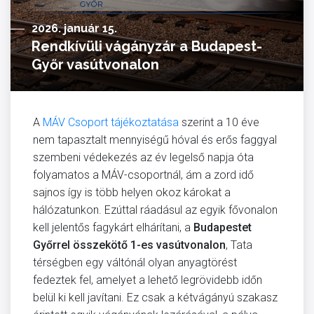
2026. január 15.
Rendkívüli vágányzár a Budapest-
Győr vasútvonalon
A
MÁV Csoport tájékoztatása
szerint a 10 éve
nem tapasztalt mennyiségű hóval és erős faggyal
szembeni védekezés az év legelső napja óta
folyamatos a MÁV-csoportnál, ám a zord idő
sajnos így is több helyen okoz károkat a
hálózatunkon. Ezúttal ráadásul az egyik fővonalon
kell jelentős fagykárt elhárítani, a
Budapestet
Győrrel összekötő 1-es vasútvonalon
, Tata
térségben egy váltónál olyan anyagtörést
fedeztek fel, amelyet a lehető legrövidebb időn
belül ki kell javítani. Ez csak a kétvágányú szakasz