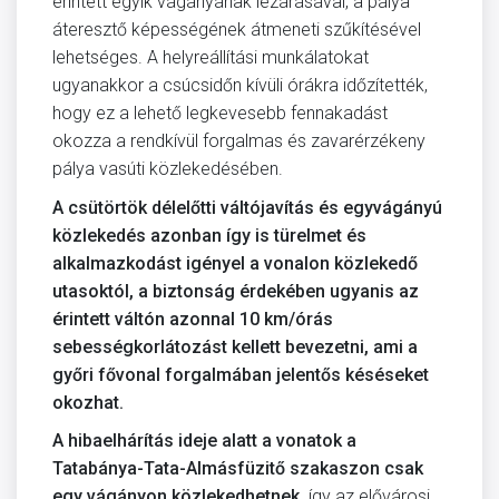
érintett egyik vágányának lezárásával, a pálya
áteresztő képességének átmeneti szűkítésével
lehetséges. A helyreállítási munkálatokat
ugyanakkor a csúcsidőn kívüli órákra időzítették,
hogy ez a lehető legkevesebb fennakadást
okozza a rendkívül forgalmas és zavarérzékeny
pálya vasúti közlekedésében.
A csütörtök délelőtti váltójavítás és egyvágányú
közlekedés azonban így is türelmet és
alkalmazkodást igényel a vonalon közlekedő
utasoktól, a biztonság érdekében ugyanis az
érintett váltón azonnal 10 km/órás
sebességkorlátozást kellett bevezetni, ami a
győri fővonal forgalmában jelentős késéseket
okozhat.
A hibaelhárítás ideje alatt a vonatok a
Tatabánya-Tata-Almásfüzitő szakaszon csak
egy vágányon közlekedhetnek,
így az elővárosi