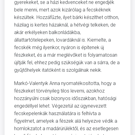
gyerekeket, se a házi kedvenceket ne engedjék
bele menni, mert azok kizárólag a fecskéknek
készültek. Hozzáfűzte, ilyet bárki készíthet otthon,
házilag is kertes házaknál, a hétvégi telkeken, de
akár erkélyeken balkonládákba,
állattartótelepeken, lovardáknál is. Kiemelte, a
fecskék még ilyenkor, nyáron is építenek új
fészkeket, és a már meglévőket is folyamatosan
újítják fel, ehhez pedig szükségük van a sárra, de a
gyűjtőhelyek itatóként is szolgálnak nekik.
Markó-Valentyik Anna nyomatékosította, hogy a
fészkeket törvényileg tilos leverni, azokhoz
hozzányúlni csak bizonyos időszakban, hatósági
engedéllyel lehet. Végezetül az úgynevezett
fecskepelenkák használatára is felhívta a
figyelmet, amelyek a fészek alá helyezve védik a
homlokzatot a madárürüléktől, és az esetlegesen