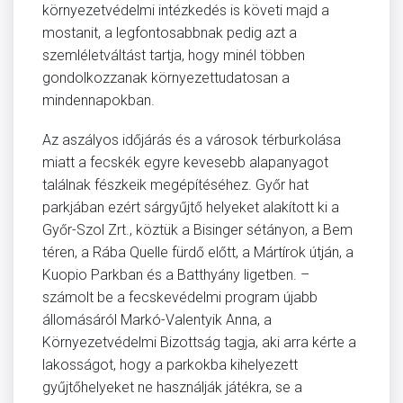
környezetvédelmi intézkedés is követi majd a
mostanit, a legfontosabbnak pedig azt a
szemléletváltást tartja, hogy minél többen
gondolkozzanak környezettudatosan a
mindennapokban.
Az aszályos időjárás és a városok térburkolása
miatt a fecskék egyre kevesebb alapanyagot
találnak fészkeik megépítéséhez. Győr hat
parkjában ezért sárgyűjtő helyeket alakított ki a
Győr-Szol Zrt., köztük a Bisinger sétányon, a Bem
téren, a Rába Quelle fürdő előtt, a Mártírok útján, a
Kuopio Parkban és a Batthyány ligetben. –
számolt be a fecskevédelmi program újabb
állomásáról Markó-Valentyik Anna, a
Környezetvédelmi Bizottság tagja, aki arra kérte a
lakosságot, hogy a parkokba kihelyezett
gyűjtőhelyeket ne használják játékra, se a