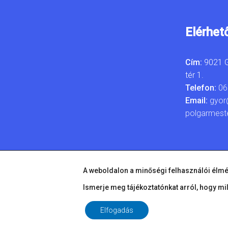
Elérhet
Cím:
9021 G
tér 1.
Telefon:
06
Email:
gyor
polgarmest
A weboldalon a minőségi felhasználói élmé
Ismerje meg tájékoztatónkat arról, hogy mi
Elfogadás