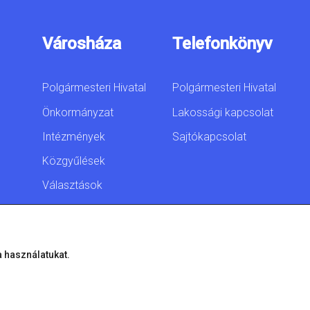
Városháza
Telefonkönyv
Polgármesteri Hivatal
Polgármesteri Hivatal
Önkormányzat
Lakossági kapcsolat
Intézmények
Sajtókapcsolat
Közgyűlések
Választások
Akadálymentesítési
nyilatkozat
a használatukat.