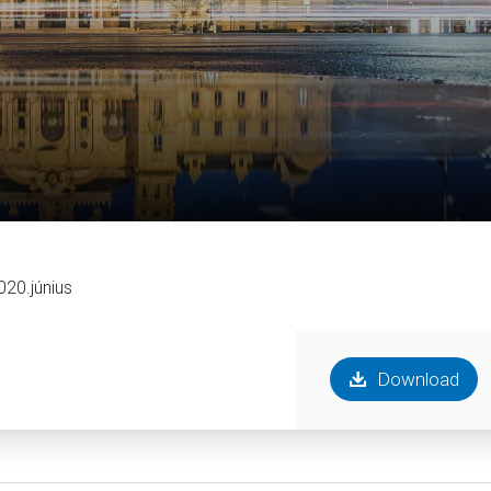
020.június
Download