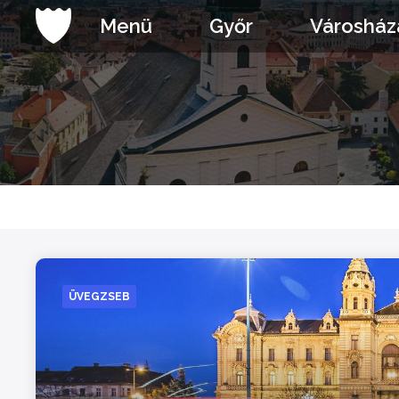
Ugrás
Menü
Győr
Városház
a
tartalomhoz
ÜVEGZSEB