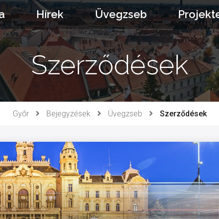
a
Hírek
Üvegzseb
Projekt
Szerződések
Győr
Bejegyzések
Üvegzseb
Szerződések