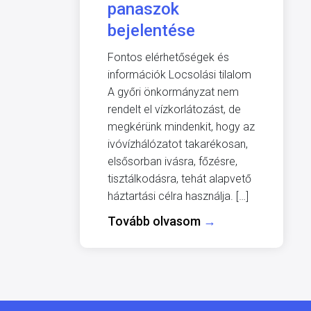
panaszok
bejelentése
Fontos elérhetőségek és
információk Locsolási tilalom
A győri önkormányzat nem
rendelt el vízkorlátozást, de
megkérünk mindenkit, hogy az
ivóvízhálózatot takarékosan,
elsősorban ivásra, főzésre,
tisztálkodásra, tehát alapvető
háztartási célra használja. […]
Tovább olvasom
→