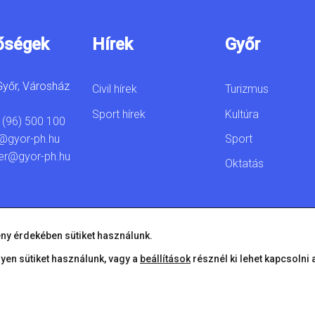
őségek
Hírek
Győr
yőr, Városház
Civil hírek
Turizmus
Sport hírek
Kultúra
 (96) 500 100
Sport
@gyor-ph.hu
er@gyor-ph.hu
Oktatás
ny érdekében sütiket használunk.
lyen sütiket használunk, vagy a
beállítások
résznél ki lehet kapcsolni 
© 2026 Győr Megyei Jogú Város • Minden jog fenntartva!