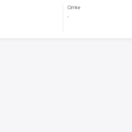
Címke
-
B