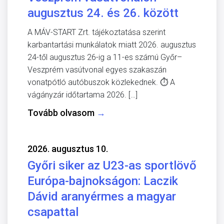
augusztus 24. és 26. között
A MÁV-START Zrt. tájékoztatása szerint
karbantartási munkálatok miatt 2026. augusztus
24-től augusztus 26-ig a 11-es számú Győr–
Veszprém vasútvonal egyes szakaszán
vonatpótló autóbuszok közlekednek. ⏱️ A
vágányzár időtartama 2026. […]
Tovább olvasom
→
2026. augusztus 10.
Győri siker az U23-as sportlövő
Európa-bajnokságon: Laczik
Dávid aranyérmes a magyar
csapattal