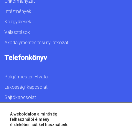
Önkormányzat
Intézmények
Közgyűlések
Választások
Akadálymentesítési nyilatkozat
Telefonkönyv
Polgármesteri Hivatal
Lakossági kapcsolat
Sajtókapcsolat
A weboldalon a minőségi
felhasználói élmény
érdekében sütiket használunk.
© 2026 Győr Megyei Jogú Város • Minden jog fenntartva!