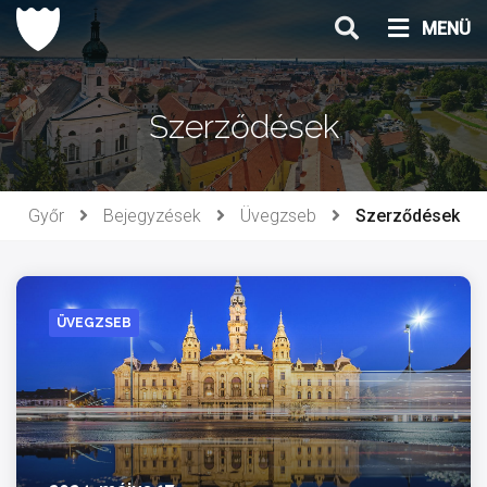
Ugrás
MENÜ
a
tartalomhoz
Szerződések
Győr
Bejegyzések
Üvegzseb
Szerződések
ÜVEGZSEB