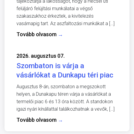
tájékoztatja a lakosságot, hogy a Hecsei úti
felüljáró felújítási munkálatai a végső
szakaszukhoz érkeztek, a kivitelezés
vasárnapig tart. Az aszfaltozási munkákat a […]
Tovább olvasom
→
2026. augusztus 07.
Szombaton is várja a
vásárlókat a Dunkapu téri piac
Augusztus 8-án, szombaton a megszokott
helyen, a Dunakapu téren várja a vásárlókat a
termelői piac 6 és 13 óra között. A standokon
igazi nyári kínállattal találkozhatnak a vevők, […]
Tovább olvasom
→