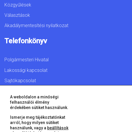
Közgyűlések
Választások
Akadálymentesítési nyilatkozat
Telefonkönyv
Polgármesteri Hivatal
Lakossági kapcsolat
Sajtókapcsolat
A weboldalon a minőségi
felhasználói élmény
érdekében sütiket használunk.
© 2026 Győr Megyei Jogú Város • Minden jog fenntartva!
Ismerje meg tájékoztatónkat
arról, hogy milyen sütiket
használunk, vagy a
beállítások