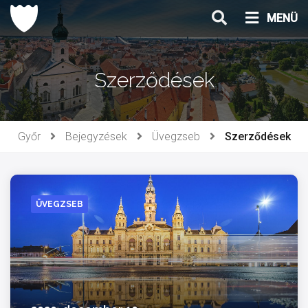
Ugrás
MENÜ
a
tartalomhoz
Szerződések
Győr
Bejegyzések
Üvegzseb
Szerződések
ÜVEGZSEB