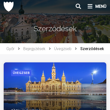
Ugrás
MENÜ
a
tartalomhoz
Szerződések
Győr
Bejegyzések
Üvegzseb
Szerződések
ÜVEGZSEB