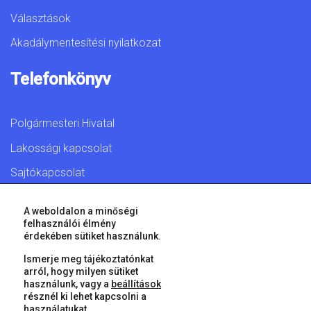
Választások
Akadálymentesítési nyilatkozat
Telefonkönyv
Polgármesteri Hivatal
Lakossági kapcsolat
Sajtókapcsolat
A weboldalon a minőségi
felhasználói élmény
érdekében sütiket használunk.
© 2026 Győr Megyei Jogú Város • Minden jog fenntartva!
Ismerje meg tájékoztatónkat
arról, hogy milyen sütiket
használunk, vagy a
beállítások
résznél ki lehet kapcsolni a
használatukat.