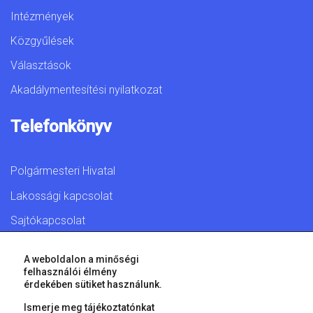
Intézmények
Közgyűlések
Választások
Akadálymentesítési nyilatkozat
Telefonkönyv
Polgármesteri Hivatal
Lakossági kapcsolat
Sajtókapcsolat
A weboldalon a minőségi
felhasználói élmény
érdekében sütiket használunk.
© 2026 Győr Megyei Jogú Város • Minden jog fenntartva!
Ismerje meg tájékoztatónkat