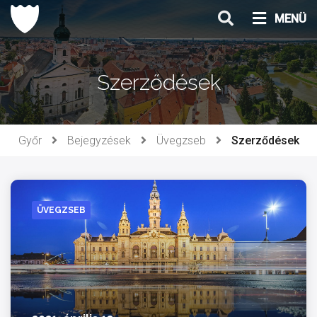
Ugrás
MENÜ
a
tartalomhoz
Szerződések
Győr
Bejegyzések
Üvegzseb
Szerződések
ÜVEGZSEB