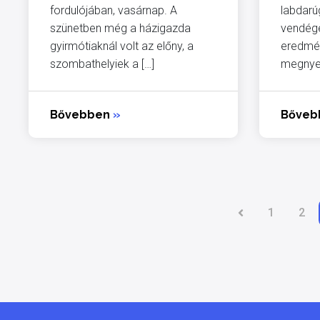
fordulójában, vasárnap. A
labdarú
szünetben még a házigazda
vendége
gyirmótiaknál volt az előny, a
eredmén
szombathelyiek a […]
megnyer
Bővebben
»
Bőve
1
2