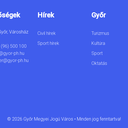
őségek
Hírek
Győr
yőr, Városház
Civil hírek
Turizmus
Sport hírek
Kultúra
 (96) 500 100
Sport
@gyor-ph.hu
er@gyor-ph.hu
Oktatás
© 2026 Győr Megyei Jogú Város • Minden jog fenntartva!