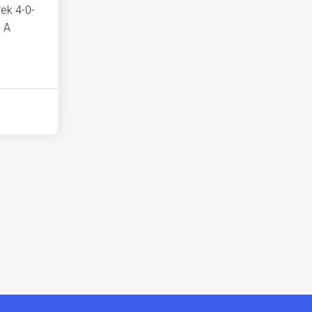
rek 4-0-
” A