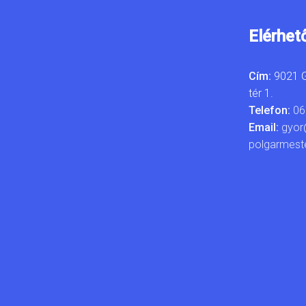
Elérhet
Cím:
9021 G
tér 1.
Telefon:
06
Email:
gyor
polgarmest