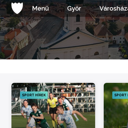
Ugrás
Menü
Győr
Városház
a
tartalomhoz
SPORT HÍREK
SPORT 