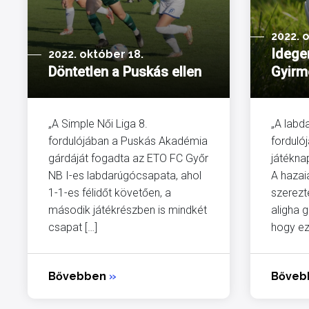
2022. 
Idege
2022. október 18.
Döntetlen a Puskás ellen
Gyirm
„A Simple Női Liga 8.
„A labd
fordulójában a Puskás Akadémia
forduló
gárdáját fogadta az ETO FC Győr
játéknap
NB I-es labdarúgócsapata, ahol
A hazai
1-1-es félidőt követően, a
szerezt
második játékrészben is mindkét
aligha 
csapat […]
hogy ez
Bővebben
»
Bőve