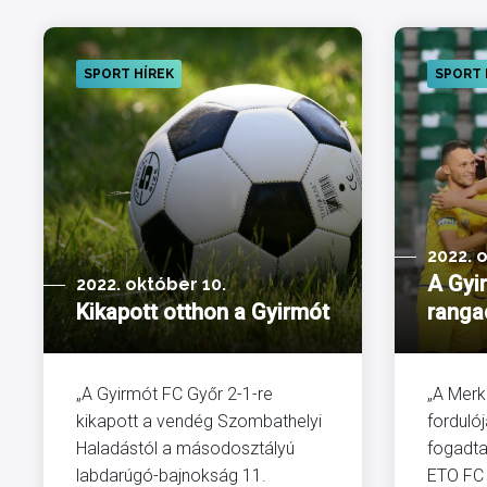
SPORT HÍREK
SPORT 
2022. 
A Gyi
2022. október 10.
Kikapott otthon a Gyirmót
ranga
„A Gyirmót FC Győr 2-1-re
„A Merk
kikapott a vendég Szombathelyi
forduló
Haladástól a másodosztályú
fogadta
labdarúgó-bajnokság 11.
ETO FC 