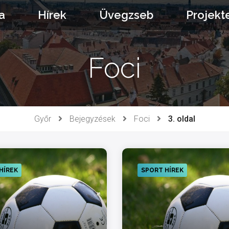
a
Hírek
Üvegzseb
Projekt
Foci
Győr
Bejegyzések
Foci
3. oldal
HÍREK
SPORT HÍREK