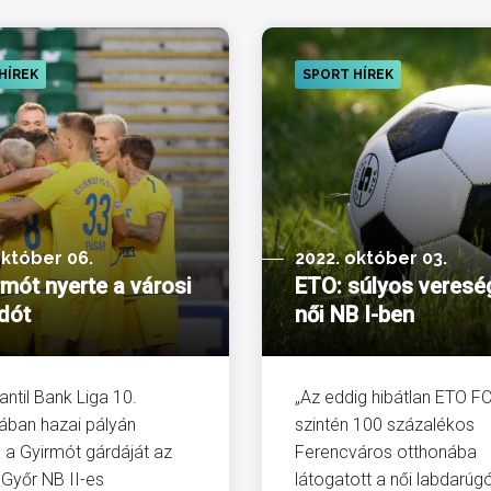
HÍREK
SPORT HÍREK
október 06.
2022. október 03.
rmót nyerte a városi
ETO: súlyos veresé
dót
női NB I-ben
antil Bank Liga 10.
„Az eddig hibátlan ETO F
jában hazai pályán
szintén 100 százalékos
 a Gyirmót gárdáját az
Ferencváros otthonába
Győr NB II-es
látogatott a női labdarúg