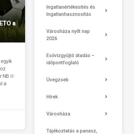
Ingatlanértékesítés és
Ingatlanhasznosítás
 ETO a
Városháza nyílt nap
2026
.
Esővízgyűjtő átadás –
 egyik
időpontfoglaló
hoz
 NB II-
Üvegzseb
l a
Hírek
Városháza
Tájékoztatás a panasz,