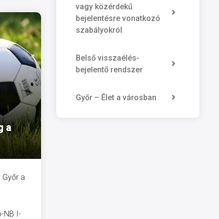
vagy közérdekű
bejelentésre vonatkozó
szabályokról
Belső visszaélés-
bejelentő rendszer
Győr – Élet a városban
g a
C Győr a
ó-NB I-