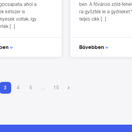
gócsapata, ahol a
ben. A fővárosi zöld-fehé
k kétszer is
ra győzték le a győrieket.
yesek voltak, így
teljes cikk […]
ték […]
bben
»
Bővebben
»
3
4
5
…
15