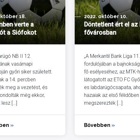
október 18.
2022. október 10.
nben verte a
Döntetlent ért el az
ót a Siófokot
fővárosban
arúgó NB II 12.
„A Merkantil Bank Liga 11
jának vasárnapi
fordulójában a bajnokság
ján győri siker született.
fő esélyeséhez, az MTK-
ak a 14. percben
látogatott az ETO FC Győr
ék meg a vezetést, és
es labdarúgócsapata, aho
gondolták még ekkor,
hazaiak az első félidőben
 lesz […]
megszerezték […]
bben
»
Bővebben
»