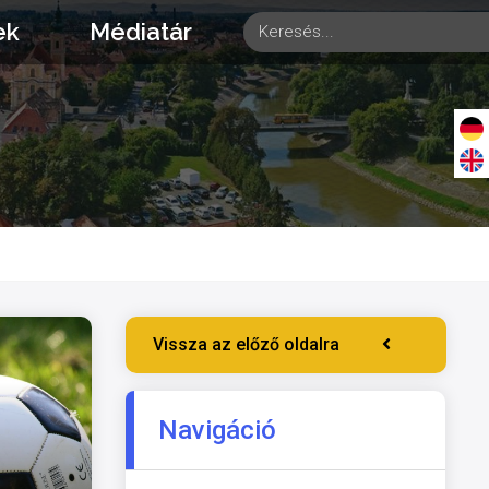
ek
Médiatár
Vissza az előző oldalra
Navigáció