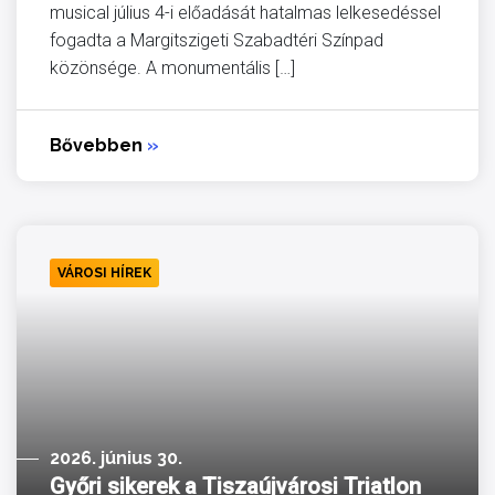
musical július 4-i előadását hatalmas lelkesedéssel
fogadta a Margitszigeti Szabadtéri Színpad
közönsége. A monumentális […]
Bővebben
»
VÁROSI HÍREK
2026. június 30.
Győri sikerek a Tiszaújvárosi Triatlon