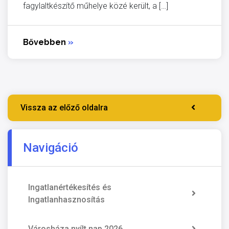
fagylaltkészítő műhelye közé került, a […]
Bővebben
»
Vissza az előző oldalra
Navigáció
Ingatlanértékesítés és
Ingatlanhasznosítás
Városháza nyílt nap 2026