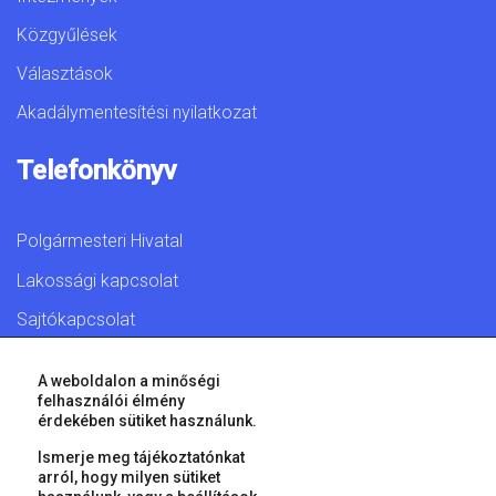
Közgyűlések
Választások
Akadálymentesítési nyilatkozat
Telefonkönyv
Polgármesteri Hivatal
Lakossági kapcsolat
Sajtókapcsolat
A weboldalon a minőségi
felhasználói élmény
érdekében sütiket használunk.
© 2026 Győr Megyei Jogú Város • Minden jog fenntartva!
Ismerje meg tájékoztatónkat
arról, hogy milyen sütiket